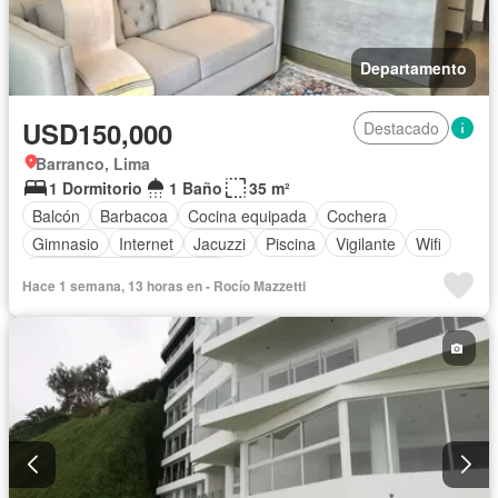
Departamento
USD150,000
Destacado
Barranco, Lima
1 Dormitorio
1 Baño
35 m²
Balcón
Barbacoa
Cocina equipada
Cochera
Gimnasio
Internet
Jacuzzi
Piscina
Vigilante
Wifi
Completamente amoblado
Hace 1 semana, 13 horas en - Rocío Mazzetti