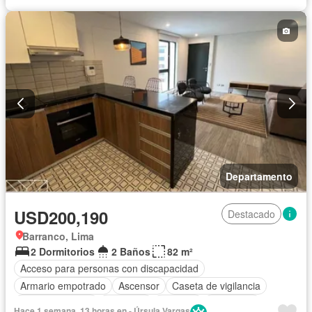
Departamento
USD200,190
Destacado
Barranco, Lima
2 Dormitorios
2 Baños
82 m²
Acceso para personas con discapacidad
Armario empotrado
Ascensor
Caseta de vigilancia
Tanque de agua
Gimnasio
Vigilante
Seguridad
Hace 1 semana, 13 horas en - Úrsula Vargas