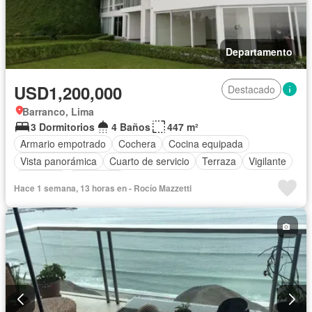
Departamento
USD1,200,000
Destacado
Barranco, Lima
3 Dormitorios
4 Baños
447 m²
Armario empotrado
Cochera
Cocina equipada
Vista panorámica
Cuarto de servicio
Terraza
Vigilante
Ascensor
Seguridad
Hace 1 semana, 13 horas en - Rocío Mazzetti