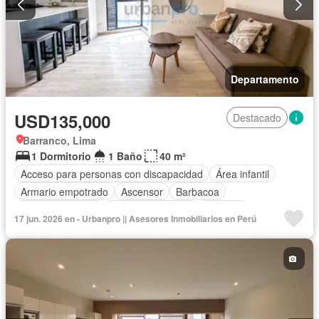
Departamento
USD135,000
Destacado
Barranco, Lima
1 Dormitorio
1 Baño
40 m²
Acceso para personas con discapacidad
Área infantil
Armario empotrado
Ascensor
Barbacoa
Cocina equipada
Cuarto de servicio
Cochera
17 jun. 2026 en - Urbanpro || Asesores Inmobiliarios en Perú
Gas natural
Gimnasio
Piscina
Seguridad
Terraza
Wifi
Completamente amoblado