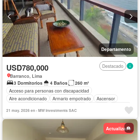
Departamento
USD780,000
Destacado
Barranco, Lima
3 Dormitorios
4 Baños
260 m²
Acceso para personas con discapacidad
Aire acondicionado
Armario empotrado
Ascensor
Cocina equipada
Cuarto de servicio
Cochera
Vigilante
21 may. 2026 en - MW Investments SAC
Seguridad
Terraza
Vista panorámica
Sin amoblar
Actualizado