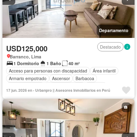
Departamento
USD125,000
Destacado
Barranco, Lima
1 Dormitorio
1 Baño
40 m²
Acceso para personas con discapacidad
Área infantil
Armario empotrado
Ascensor
Barbacoa
Cocina equipada
Cuarto de servicio
Cochera
17 jun. 2026 en - Urbanpro || Asesores Inmobiliarios en Perú
Gas natural
Gimnasio
Piscina
Seguridad
Terraza
Wifi
Completamente amoblado