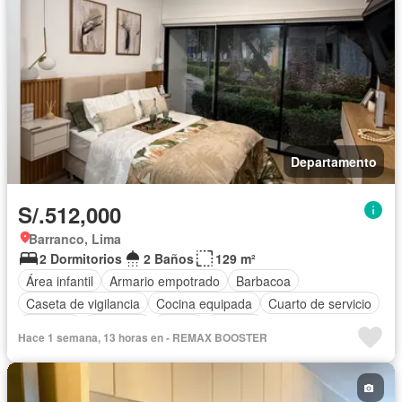
Departamento
S/.512,000
Barranco, Lima
2 Dormitorios
2 Baños
129 m²
Área infantil
Armario empotrado
Barbacoa
Caseta de vigilancia
Cocina equipada
Cuarto de servicio
Cochera
Gimnasio
Jardín
Terraza
Hace 1 semana, 13 horas en - REMAX BOOSTER