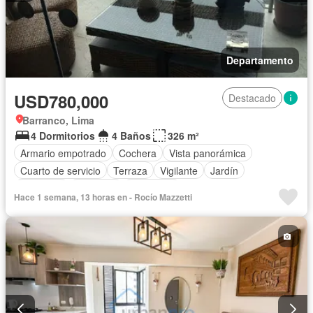
Departamento
USD780,000
Destacado
Barranco, Lima
4 Dormitorios
4 Baños
326 m²
Armario empotrado
Cochera
Vista panorámica
Cuarto de servicio
Terraza
Vigilante
Jardín
Barbacoa
Ascensor
Seguridad
Hace 1 semana, 13 horas en - Rocío Mazzetti