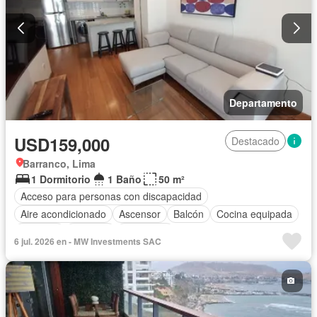
Departamento
USD159,000
Destacado
Barranco, Lima
1 Dormitorio
1 Baño
50 m²
Acceso para personas con discapacidad
Aire acondicionado
Ascensor
Balcón
Cocina equipada
Cochera
Vigilante
Seguridad
6 jul. 2026 en - MW Investments SAC
Completamente amoblado