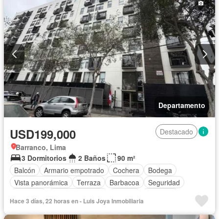
Departamento
USD199,000
Destacado
Barranco, Lima
3 Dormitorios
2 Baños
90 m²
Balcón
Armario empotrado
Cochera
Bodega
Vista panorámica
Terraza
Barbacoa
Seguridad
Ascensor
Cocina equipada
Internet
Gimnasio
Hace 3 días, 22 horas en - Luis Joya Inmobiliaria
Caseta de vigilancia
Permite mascotas
Permite niños
Parcialmente amoblado