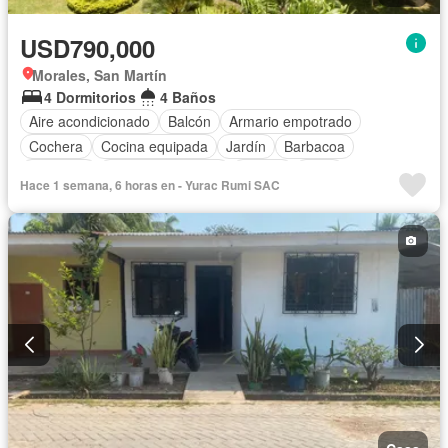
USD790,000
Morales, San Martín
4 Dormitorios
4 Baños
Aire acondicionado
Balcón
Armario empotrado
Cochera
Cocina equipada
Jardín
Barbacoa
Gimnasio
Cuarto de servicio
Piscina
Agua
Hace 1 semana, 6 horas en - Yurac Rumi SAC