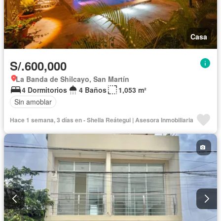
Casa
S/.600,000
La Banda de Shilcayo, San Martín
4 Dormitorios
4 Baños
1,053 m²
Sin amoblar
Hace 1 semana, 3 días en - Shella Reátegui | Asesora Inmobiliaria