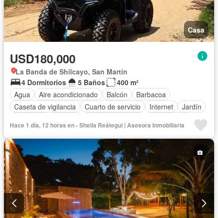
Casa
USD180,000
La Banda de Shilcayo, San Martín
4 Dormitorios
5 Baños
400 m²
Agua
Aire acondicionado
Balcón
Barbacoa
Caseta de vigilancia
Cuarto de servicio
Internet
Jardín
Seguridad
Terraza
Vista panorámica
Sin amoblar
Hace 1 día, 12 horas en - Shella Reátegui | Asesora Inmobiliaria