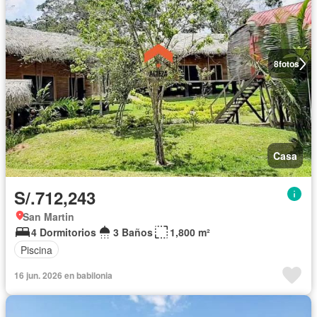
8
fotos
Casa
S/.712,243
San Martin
4 Dormitorios
3 Baños
1,800 m²
Piscina
16 jun. 2026 en babilonia