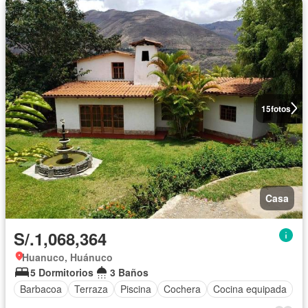
15
fotos
Casa
S/.1,068,364
Huanuco, Huánuco
5 Dormitorios
3 Baños
Barbacoa
Terraza
Piscina
Cochera
Cocina equipada