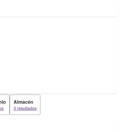
nio
Almacén
os
3 resultados