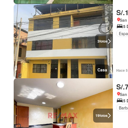
S/.
San 
5 
Espac
3
fotos
Casa
Hace 5 
S/.
San 
5 
Barb
19
fotos