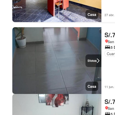
Casa
27 abr.
S/.
San 
5 
Cuart
5
fotos
Casa
11 jun.
S/.
San 
5 