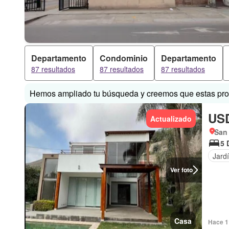
Departamento
Condominio
Departamento
87 resultados
87 resultados
87 resultados
Hemos ampliado tu búsqueda y creemos que estas prop
USD
Actualizado
San 
5 
Jard
Ver foto
Casa
Hace 1