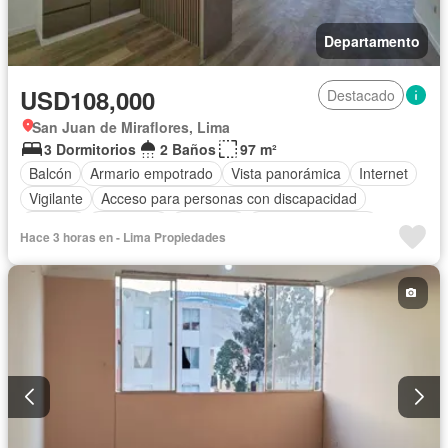
Departamento
USD108,000
Destacado
San Juan de Miraflores, Lima
3 Dormitorios
2 Baños
97 m²
Balcón
Armario empotrado
Vista panorámica
Internet
Vigilante
Acceso para personas con discapacidad
Terraza
Seguridad
Ascensor
Permite mascotas
Hace 3 horas en - Lima Propiedades
Permite niños
Sin amoblar