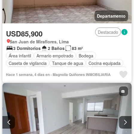
Departamento
USD85,900
Destacado
San Juan de Miraflores, Lima
3 Dormitorios
2 Baños
83 m²
Área infantil
Armario empotrado
Bodega
Caseta de vigilancia
Tanque de agua
Cocina equipada
Cochera
Internet
Jardín
Seguridad
Vista panorámica
Hace 1 semana, 4 días en - Magnolia Quiñones INMOBILIARIA
Wifi
Sin amoblar