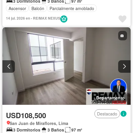
3 Dormitorios
3 Baños
97 m²
Ascensor
Balcón
Parcialmente amoblado
14 jul. 2026 en - RE/MAX NEXUS
Departamento
USD108,500
Destacado
San Juan de Miraflores, Lima
3 Dormitorios
3 Baños
97 m²