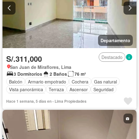
Departamento
S/.311,000
Destacado
San Juan de Miraflores, Lima
3 Dormitorios
2 Baños
76 m²
Balcón
Armario empotrado
Cochera
Gas natural
Vista panorámica
Terraza
Ascensor
Seguridad
Permite mascotas
Permite niños
Sin amoblar
Hace 1 semana, 5 días en - Lima Propiedades