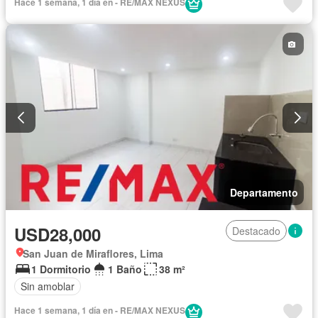
Hace 1 semana, 1 día en - RE/MAX NEXUS
Departamento
USD28,000
Destacado
San Juan de Miraflores, Lima
1 Dormitorio
1 Baño
38 m²
Sin amoblar
Hace 1 semana, 1 día en - RE/MAX NEXUS