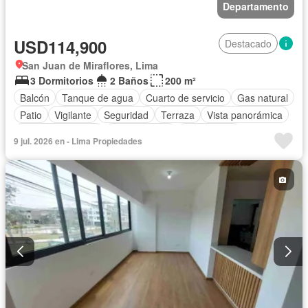
Departamento
USD114,900
Destacado
San Juan de Miraflores, Lima
3 Dormitorios
2 Baños
200 m²
Balcón
Tanque de agua
Cuarto de servicio
Gas natural
Patio
Vigilante
Seguridad
Terraza
Vista panorámica
Permite mascotas
Permite niños
Sin amoblar
9 jul. 2026 en - Lima Propiedades