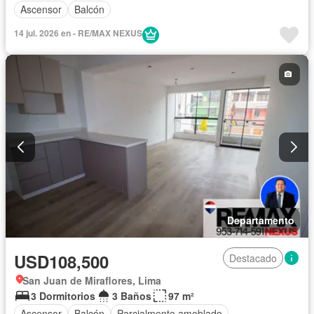
Ascensor
Balcón
14 jul. 2026 en - RE/MAX NEXUS
Departamento
USD108,500
Destacado
San Juan de Miraflores, Lima
3 Dormitorios
3 Baños
97 m²
Ascensor
Balcón
Parcialmente amoblado