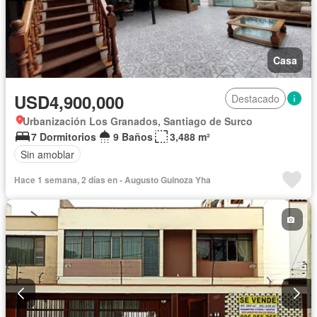
Casa
USD4,900,000
Destacado
Urbanización Los Granados, Santiago de Surco
7 Dormitorios
9 Baños
3,488 m²
Sin amoblar
Hace 1 semana, 2 días en - Augusto Guinoza Yha