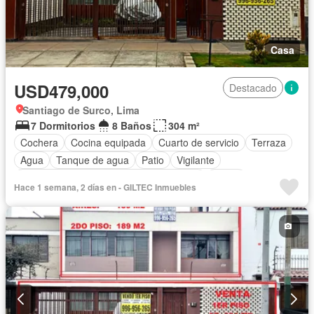
Casa
USD479,000
Destacado
Santiago de Surco, Lima
7 Dormitorios
8 Baños
304 m²
Cochera
Cocina equipada
Cuarto de servicio
Terraza
Agua
Tanque de agua
Patio
Vigilante
Acceso para personas con discapacidad
Jardín
Hace 1 semana, 2 días en - GILTEC Inmuebles
Sin amoblar