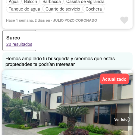
Agua
Balcón
Barbacoa
Caseta de vigilancia
Tanque de agua
Cuarto de servicio
Cochera
Gas natural
Internet
Jardín
Patio
Terraza
Hace 1 semana, 2 días en - JULIO POZO CORONADO
Vista panorámica
Wifi
Sin amoblar
Surco
22 resultados
Hemos ampliado tu búsqueda y creemos que estas
propiedades te podrían interesar
Actualizado
Ver foto