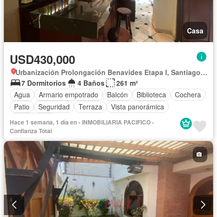
Casa
USD430,000
Urbanización Prolongación Benavides Etapa I, Santiago de Surco
7 Dormitorios
4 Baños
261 m²
Agua
Armario empotrado
Balcón
Biblioteca
Cochera
Patio
Seguridad
Terraza
Vista panorámica
Sin amoblar
Hace 1 semana, 1 día en - INMOBILIARIA PACIFICO -
Confianza Total