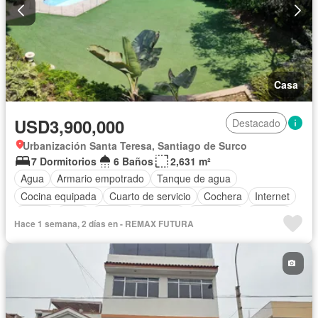
Casa
USD3,900,000
Destacado
Urbanización Santa Teresa, Santiago de Surco
7 Dormitorios
6 Baños
2,631 m²
Agua
Armario empotrado
Tanque de agua
Cocina equipada
Cuarto de servicio
Cochera
Internet
Jardín
Patio
Piscina
Vigilante
Seguridad
Terraza
Hace 1 semana, 2 días en - REMAX FUTURA
Vista panorámica