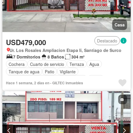
Casa
USD479,000
Destacado
Ur. Los Rosales Ampliacion Etapa Ii, Santiago de Surco
7 Dormitorios
8 Baños
304 m²
Cochera
Cuarto de servicio
Terraza
Agua
Tanque de agua
Patio
Vigilante
Acceso para personas con discapacidad
Jardín
Hace 1 semana, 2 días en - GILTEC Inmuebles
Sin amoblar