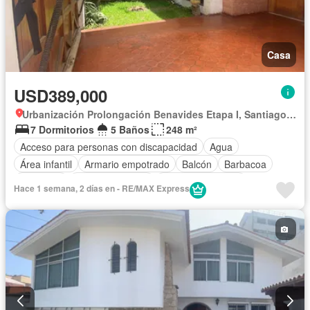
Casa
USD389,000
Urbanización Prolongación Benavides Etapa I, Santiago de Surco
7 Dormitorios
5 Baños
248 m²
Acceso para personas con discapacidad
Agua
Área infantil
Armario empotrado
Balcón
Barbacoa
Biblioteca
Cocina equipada
Cuarto de servicio
Hace 1 semana, 2 días en - RE/MAX Express
Cochera
Internet
Jardín
Patio
Terraza
Vista panorámica
Sin amoblar