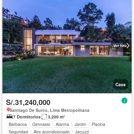
Ver foto
Casa
S/.31,240,000
Santiago De Surco, Lima Metropolitana
7 Dormitorios
3,200 m²
Barbacoa
Gimnasio
Alarma
Jardín
Piscina
Seguridad
Aire acondicionado
Jacuzzi