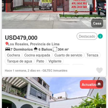
Casa
USD479,000
Destacado
Los Rosales, Provincia de Lima
7 Dormitorios
6 Baños
304 m²
Cochera
Cocina equipada
Cuarto de servicio
Terraza
Tanque de agua
Patio
Vigilante
Acceso para personas con discapacidad
Jardín
Hace 1 semana, 2 días en - GILTEC Inmuebles
Seguridad
Agua
Permite mascotas
Permite niños
Sin amoblar
Actualizado