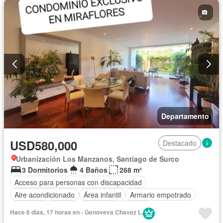
Departamento
USD580,000
Destacado
Urbanización Los Manzanos, Santiago de Surco
3 Dormitorios
4 Baños
268 m²
Acceso para personas con discapacidad
Aire acondicionado
Área infantil
Armario empotrado
Ascensor
Balcón
Barbacoa
Bodega
Hace 6 días, 17 horas en - Genoveva Chavez L.
Caseta de vigilancia
Cocina equipada
Cuarto de servicio