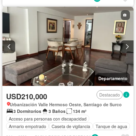
Cochera
Jacuzzi
Patio
Vigilante
Seguridad
Terraza
Sin amoblar
Departamento
USD210,000
Destacado
Urbanización Valle Hermoso Oeste, Santiago de Surco
3 Dormitorios
3 Baños
134 m²
Acceso para personas con discapacidad
Armario empotrado
Caseta de vigilancia
Tanque de agua
Cuarto de servicio
Cochera
Vigilante
Seguridad