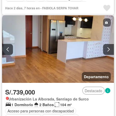
Tanque de agua
Cocina equipada
Cochera
Hace 2 días, 7 horas en - FABIOLA SERPA TOVAR
Gas natural
Gimnasio
Internet
Jardín
Piscina
Vigilante
Sauna
Seguridad
Terraza
Sin amoblar
Departamento
S/.739,000
Destacado
Urbanización La Alborada, Santiago de Surco
1 Dormitorio
2 Baños
104 m²
Acceso para personas con discapacidad