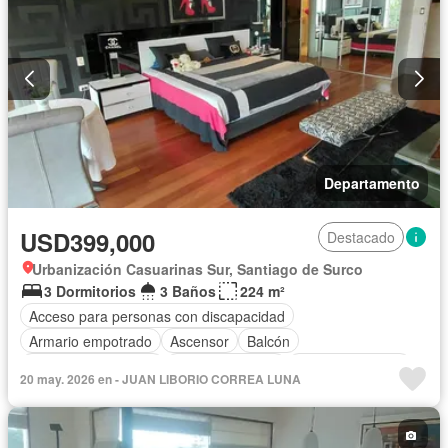
Departamento
USD399,000
Destacado
Urbanización Casuarinas Sur, Santiago de Surco
3 Dormitorios
3 Baños
224 m²
Acceso para personas con discapacidad
Armario empotrado
Ascensor
Balcón
Caseta de vigilancia
Tanque de agua
Cocina equipada
20 may. 2026 en - JUAN LIBORIO CORREA LUNA
Cochera
Piscina
Seguridad
Vista panorámica
Sin amoblar