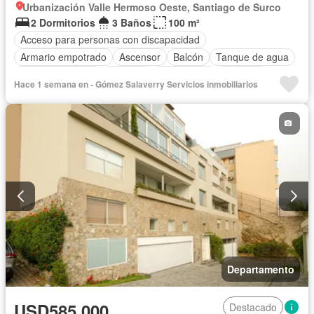
Urbanización Valle Hermoso Oeste, Santiago de Surco
2 Dormitorios
3 Baños
100 m²
Acceso para personas con discapacidad
Armario empotrado
Ascensor
Balcón
Tanque de agua
Cocina equipada
Cochera
Gas natural
Vigilante
Hace 1 semana en - Gómez Salaverry Servicios inmobiliarios
Seguridad
Vista panorámica
Sin amoblar
Departamento
USD585,000
Destacado