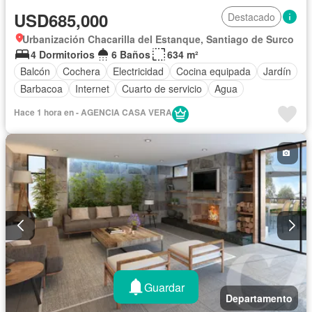
USD685,000
Destacado
Urbanización Chacarilla del Estanque, Santiago de Surco
4 Dormitorios
6 Baños
634 m²
Balcón
Cochera
Electricidad
Cocina equipada
Jardín
Barbacoa
Internet
Cuarto de servicio
Agua
Hace 1 hora en - AGENCIA CASA VERA
Guardar
Departamento