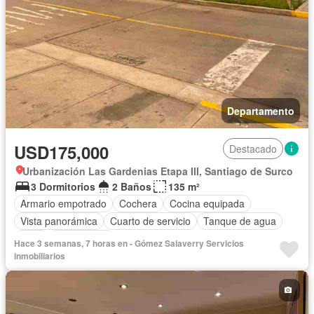
Departamento
USD175,000
Destacado
Urbanización Las Gardenias Etapa III, Santiago de Surco
3 Dormitorios
2 Baños
135 m²
Armario empotrado
Cochera
Cocina equipada
Vista panorámica
Cuarto de servicio
Tanque de agua
Patio
Sin amoblar
Hace 3 semanas, 7 horas en - Gómez Salaverry Servicios
inmobiliarios