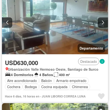
Departamento
USD630,000
Destacado
Urbanización Valle Hermoso Oeste, Santiago de Surco
4 Dormitorios
4 Baños
400 m²
Aire acondicionado
Balcón
Armario empotrado
Cochera
Bodega
Cocina equipada
Chimenea
Internet
Vista panorámica
Cuarto de servicio
Terraza
Hace 6 días, 16 horas en - JUAN LIBORIO CORREA LUNA
Vigilante
Barbacoa
Ascensor
Seguridad
Sin amoblar