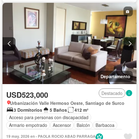
Cochera
Gimnasio
Internet
Jacuzzi
Jardín
Patio
Piscina
Seguridad
Terraza
Wifi
Sin amoblar
Departamento
USD523,000
Destacado
Urbanización Valle Hermoso Oeste, Santiago de Surco
3 Dormitorios
5 Baños
412 m²
Acceso para personas con discapacidad
Armario empotrado
Ascensor
Balcón
Barbacoa
Tanque de agua
Cocina equipada
Cuarto de servicio
19 may. 2026 en - PAOLA ROCIO ABAD PARRAGA