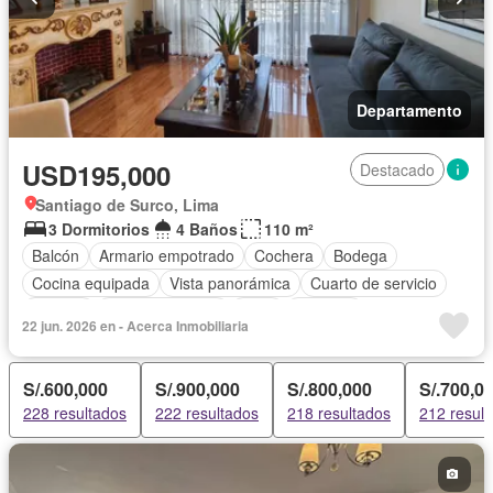
Departamento
USD195,000
Destacado
Santiago de Surco, Lima
3 Dormitorios
4 Baños
110 m²
Balcón
Armario empotrado
Cochera
Bodega
Cocina equipada
Vista panorámica
Cuarto de servicio
Terraza
Tanque de agua
Patio
Vigilante
22 jun. 2026 en - Acerca Inmobiliaria
Acceso para personas con discapacidad
Jardín
Seguridad
Ascensor
Barbacoa
Permite mascotas
S/.600,000
S/.900,000
S/.800,000
S/.700,0
Permite niños
Parcialmente amoblado
228 resultados
222 resultados
218 resultados
212 resul