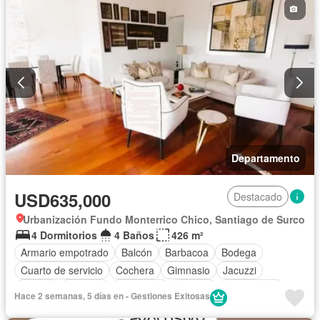
Departamento
USD635,000
Destacado
Urbanización Fundo Monterrico Chico, Santiago de Surco
4 Dormitorios
4 Baños
426 m²
Armario empotrado
Balcón
Barbacoa
Bodega
Cuarto de servicio
Cochera
Gimnasio
Jacuzzi
Piscina
Vigilante
Seguridad
Terraza
Sin amoblar
Hace 2 semanas, 5 días en - Gestiones Exitosas