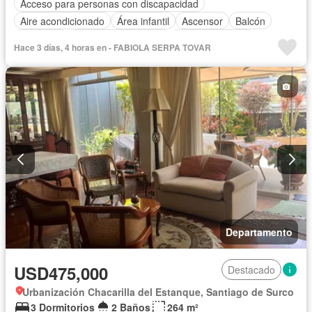
Acceso para personas con discapacidad
Aire acondicionado
Área infantil
Ascensor
Balcón
Barbacoa
Caseta de vigilancia
Tanque de agua
Hace 3 días, 4 horas en - FABIOLA SERPA TOVAR
Cocina equipada
Cuarto de servicio
Cochera
Gimnasio
Jardín
Piscina
Departamento
USD475,000
Destacado
Urbanización Chacarilla del Estanque, Santiago de Surco
3 Dormitorios
2 Baños
264 m²