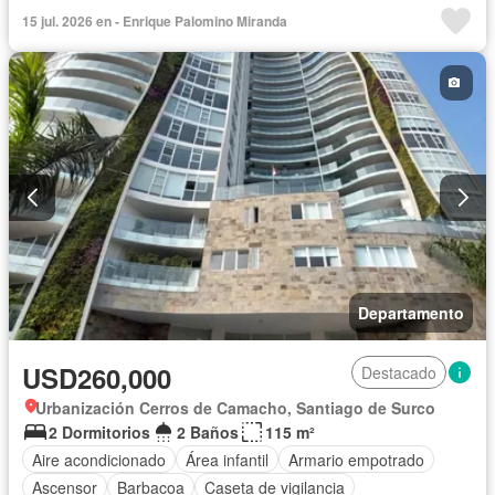
Cuarto de servicio
Cochera
Gas natural
Jacuzzi
15 jul. 2026 en - Enrique Palomino Miranda
Vigilante
Sin amoblar
Departamento
USD260,000
Destacado
Urbanización Cerros de Camacho, Santiago de Surco
2 Dormitorios
2 Baños
115 m²
Aire acondicionado
Área infantil
Armario empotrado
Ascensor
Barbacoa
Caseta de vigilancia