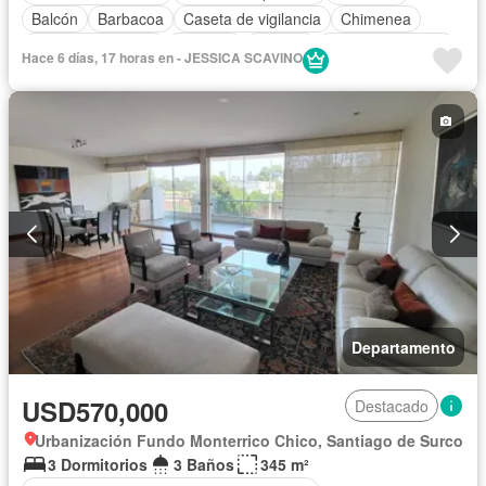
Balcón
Barbacoa
Caseta de vigilancia
Chimenea
Cuarto de servicio
Cochera
Terraza
Vista panorámica
Hace 6 días, 17 horas en - JESSICA SCAVINO
Sin amoblar
Departamento
USD570,000
Destacado
Urbanización Fundo Monterrico Chico, Santiago de Surco
3 Dormitorios
3 Baños
345 m²