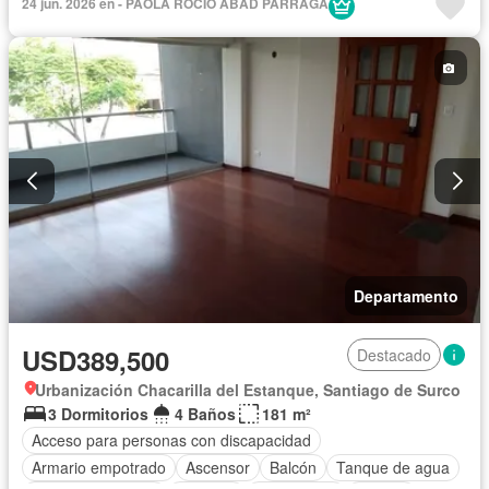
24 jun. 2026 en - PAOLA ROCIO ABAD PARRAGA
Sin amoblar
Departamento
USD389,500
Destacado
Urbanización Chacarilla del Estanque, Santiago de Surco
3 Dormitorios
4 Baños
181 m²
Acceso para personas con discapacidad
Armario empotrado
Ascensor
Balcón
Tanque de agua