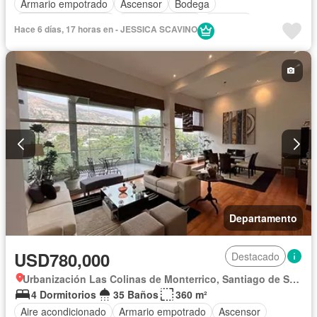
Armario empotrado
Ascensor
Bodega
Caseta de vigilancia
Tanque de agua
Cochera
Hace 6 días, 17 horas en - JESSICA SCAVINO
Seguridad
Terraza
Sin amoblar
Departamento
USD780,000
Destacado
Urbanización Las Colinas de Monterrico, Santiago de Surco
4 Dormitorios
35 Baños
360 m²
Aire acondicionado
Armario empotrado
Ascensor