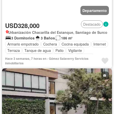
Departamento
USD328,000
Destacado
Urbanización Chacarilla del Estanque, Santiago de Surco
3 Dormitorios
3 Baños
186 m²
Armario empotrado
Cochera
Cocina equipada
Internet
Terraza
Tanque de agua
Patio
Vigilante
Acceso para personas con discapacidad
Barbacoa
Hace 3 semanas, 7 horas en - Gómez Salaverry Servicios
Caseta de vigilancia
Ascensor
Seguridad
Jacuzzi
inmobiliarios
Sin amoblar