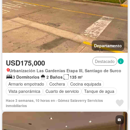
Departamento
USD175,000
Destacado
Urbanización Las Gardenias Etapa III, Santiago de Surco
3 Dormitorios
2 Baños
135 m²
Armario empotrado
Cochera
Cocina equipada
Vista panorámica
Cuarto de servicio
Tanque de agua
Patio
Sin amoblar
Hace 3 semanas, 10 horas en - Gómez Salaverry Servicios
inmobiliarios