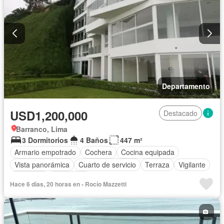
Departamento
USD1,200,000
Destacado
Barranco, Lima
3 Dormitorios
4 Baños
447 m²
Armario empotrado
Cochera
Cocina equipada
Vista panorámica
Cuarto de servicio
Terraza
Vigilante
Ascensor
Seguridad
Hace 6 días, 20 horas en - Rocío Mazzetti