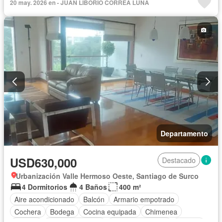
20 may. 2026 en - JUAN LIBORIO CORREA LUNA
Cochera
Piscina
Seguridad
Vista panorámica
Sin amoblar
Departamento
USD630,000
Destacado
Urbanización Valle Hermoso Oeste, Santiago de Surco
4 Dormitorios
4 Baños
400 m²
Aire acondicionado
Balcón
Armario empotrado
Cochera
Bodega
Cocina equipada
Chimenea