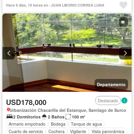
Internet
Vista panorámica
Cuarto de servicio
Terraza
Hace 6 días, 19 horas en - JUAN LIBORIO CORREA LUNA
Vigilante
Barbacoa
Ascensor
Seguridad
Sin amoblar
Departamento
USD178,000
Destacado
Urbanización Chacarilla del Estanque, Santiago de Surco
2 Dormitorios
2 Baños
100 m²
Armario empotrado
Bodega
Tanque de agua
Cuarto de servicio
Cochera
Vigilante
Vista panorámica