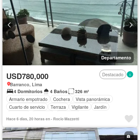
Departamento
USD780,000
Destacado
Barranco, Lima
4 Dormitorios
4 Baños
326 m²
Armario empotrado
Cochera
Vista panorámica
Cuarto de servicio
Terraza
Vigilante
Jardín
Barbacoa
Ascensor
Seguridad
Hace 6 días, 20 horas en - Rocío Mazzetti