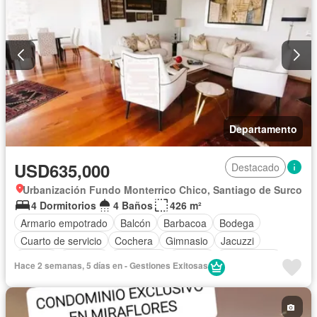
Departamento
USD635,000
Destacado
Urbanización Fundo Monterrico Chico, Santiago de Surco
4 Dormitorios
4 Baños
426 m²
Armario empotrado
Balcón
Barbacoa
Bodega
Cuarto de servicio
Cochera
Gimnasio
Jacuzzi
Piscina
Vigilante
Seguridad
Terraza
Sin amoblar
Hace 2 semanas, 5 días en - Gestiones Exitosas