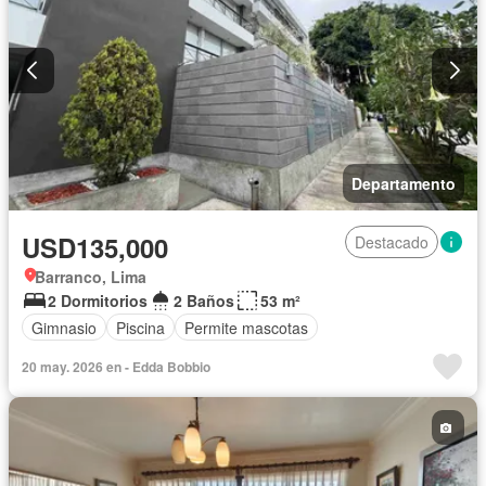
Departamento
USD135,000
Destacado
Barranco, Lima
2 Dormitorios
2 Baños
53 m²
Gimnasio
Piscina
Permite mascotas
20 may. 2026 en - Edda Bobbio