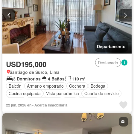
Departamento
USD195,000
Destacado
Santiago de Surco, Lima
3 Dormitorios
4 Baños
110 m²
Balcón
Armario empotrado
Cochera
Bodega
Cocina equipada
Vista panorámica
Cuarto de servicio
Terraza
Tanque de agua
Patio
Vigilante
22 jun. 2026 en - Acerca Inmobiliaria
Acceso para personas con discapacidad
Jardín
Seguridad
Ascensor
Barbacoa
Permite mascotas
Permite niños
Parcialmente amoblado