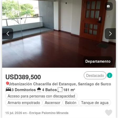
Departamento
USD389,500
Destacado
Urbanización Chacarilla del Estanque, Santiago de Surco
3 Dormitorios
4 Baños
181 m²
Acceso para personas con discapacidad
Armario empotrado
Ascensor
Balcón
Tanque de agua
Cuarto de servicio
Cochera
Gas natural
Jacuzzi
15 jul. 2026 en - Enrique Palomino Miranda
Vigilante
Sin amoblar