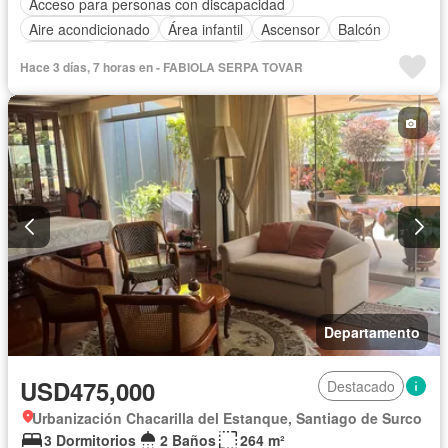
Acceso para personas con discapacidad
Aire acondicionado
Área infantil
Ascensor
Balcón
Barbacoa
Caseta de vigilancia
Tanque de agua
Hace 3 días, 7 horas en - FABIOLA SERPA TOVAR
Cocina equipada
Cuarto de servicio
Cochera
Gimnasio
Jardín
Piscina
Departamento
USD475,000
Destacado
Urbanización Chacarilla del Estanque, Santiago de Surco
3 Dormitorios
2 Baños
264 m²