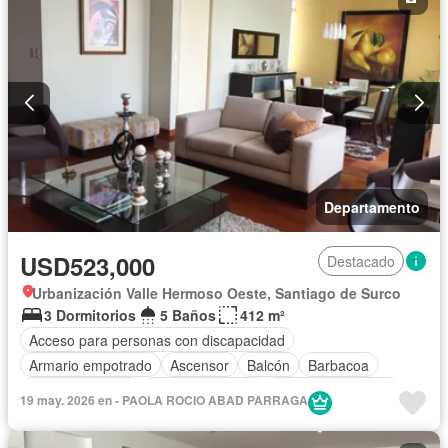
Piscina
Seguridad
Terraza
Wifi
Sin amoblar
Departamento
USD523,000
Destacado
Urbanización Valle Hermoso Oeste, Santiago de Surco
3 Dormitorios
5 Baños
412 m²
Acceso para personas con discapacidad
Armario empotrado
Ascensor
Balcón
Barbacoa
Tanque de agua
Cocina equipada
Cuarto de servicio
19 may. 2026 en - PAOLA ROCIO ABAD PARRAGA
Cochera
Jacuzzi
Patio
Vigilante
Seguridad
Terraza
Sin amoblar