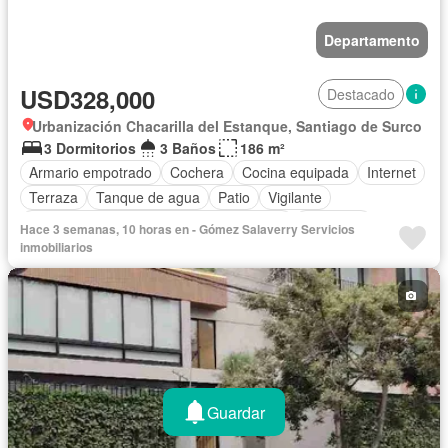
Departamento
USD328,000
Destacado
Urbanización Chacarilla del Estanque, Santiago de Surco
3 Dormitorios
3 Baños
186 m²
Armario empotrado
Cochera
Cocina equipada
Internet
Terraza
Tanque de agua
Patio
Vigilante
Acceso para personas con discapacidad
Barbacoa
Hace 3 semanas, 10 horas en - Gómez Salaverry Servicios
Caseta de vigilancia
Ascensor
Seguridad
Jacuzzi
inmobiliarios
Sin amoblar
Guardar