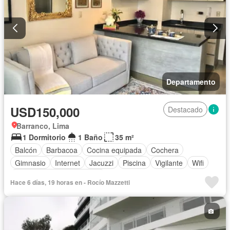
Departamento
USD150,000
Destacado
Barranco, Lima
1 Dormitorio
1 Baño
35 m²
Balcón
Barbacoa
Cocina equipada
Cochera
Gimnasio
Internet
Jacuzzi
Piscina
Vigilante
Wifi
Completamente amoblado
Hace 6 días, 19 horas en - Rocío Mazzetti