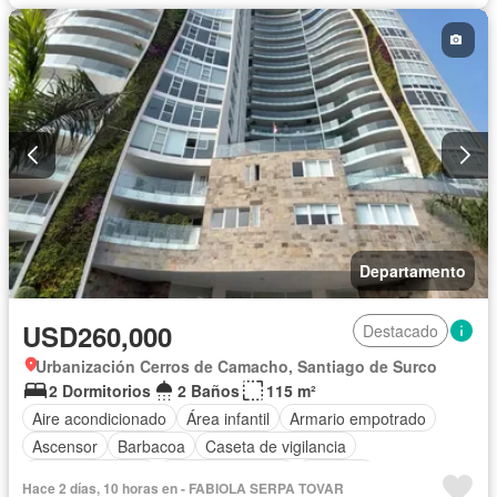
Departamento
USD260,000
Destacado
Urbanización Cerros de Camacho, Santiago de Surco
2 Dormitorios
2 Baños
115 m²
Aire acondicionado
Área infantil
Armario empotrado
Ascensor
Barbacoa
Caseta de vigilancia
Tanque de agua
Cocina equipada
Cochera
Hace 2 días, 10 horas en - FABIOLA SERPA TOVAR