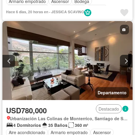
Armario empotrado
Ascensor
Bodega
Caseta de vigilancia
Tanque de agua
Cochera
Hace 6 días, 20 horas en - JESSICA SCAVINO
Seguridad
Terraza
Sin amoblar
Departamento
USD780,000
Destacado
Urbanización Las Colinas de Monterrico, Santiago de Surco
4 Dormitorios
35 Baños
360 m²
Aire acondicionado
Armario empotrado
Ascensor