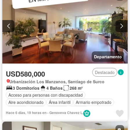
Departamento
USD580,000
Destacado
Urbanización Los Manzanos, Santiago de Surco
3 Dormitorios
4 Baños
268 m²
Acceso para personas con discapacidad
Aire acondicionado
Área infantil
Armario empotrado
Ascensor
Balcón
Barbacoa
Bodega
Hace 6 días, 19 horas en - Genoveva Chavez L.
Caseta de vigilancia
Cocina equipada
Cuarto de servicio
Cochera
Gimnasio
Internet
Jacuzzi
Jardín
Patio