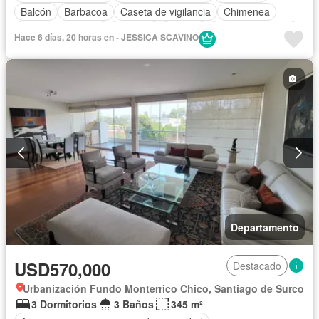
Balcón
Barbacoa
Caseta de vigilancia
Chimenea
Cuarto de servicio
Cochera
Terraza
Vista panorámica
Hace 6 días, 20 horas en - JESSICA SCAVINO
Sin amoblar
Departamento
USD570,000
Destacado
Urbanización Fundo Monterrico Chico, Santiago de Surco
3 Dormitorios
3 Baños
345 m²