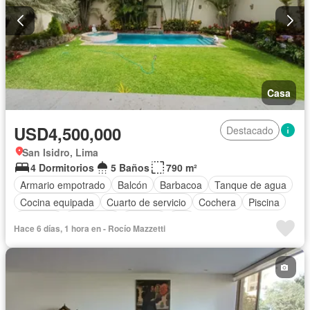
Casa
USD4,500,000
Destacado
San Isidro, Lima
4 Dormitorios
5 Baños
790 m²
Armario empotrado
Balcón
Barbacoa
Tanque de agua
Cocina equipada
Cuarto de servicio
Cochera
Piscina
Vigilante
Seguridad
Terraza
Wifi
Hace 6 días, 1 hora en - Rocío Mazzetti