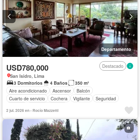
Departamento
USD780,000
Destacado
San Isidro, Lima
3 Dormitorios
4 Baños
350 m²
Aire acondicionado
Ascensor
Balcón
Cuarto de servicio
Cochera
Vigilante
Seguridad
Terraza
Vista panorámica
2 jul. 2026 en - Rocío Mazzetti