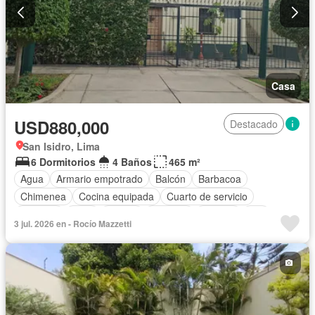
Casa
USD880,000
Destacado
San Isidro, Lima
6 Dormitorios
4 Baños
465 m²
Agua
Armario empotrado
Balcón
Barbacoa
Chimenea
Cocina equipada
Cuarto de servicio
Cochera
Patio
Piscina
Vigilante
Terraza
Wifi
3 jul. 2026 en - Rocío Mazzetti