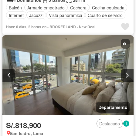
4 Dormitorios
5 Baños
281 m²
Balcón
Armario empotrado
Cochera
Cocina equipada
Internet
Jacuzzi
Vista panorámica
Cuarto de servicio
Terraza
Agua
Tanque de agua
Patio
Jardín
Hace 6 días, 2 horas en - BROKERLAND - New Deal
Seguridad
Piscina
Sin amoblar
Departamento
S/.818,900
Destacado
San Isidro, Lima