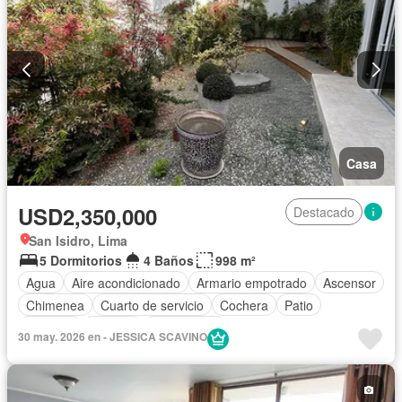
Casa
USD2,350,000
Destacado
San Isidro, Lima
5 Dormitorios
4 Baños
998 m²
Agua
Aire acondicionado
Armario empotrado
Ascensor
Chimenea
Cuarto de servicio
Cochera
Patio
Vigilante
Terraza
Sin amoblar
30 may. 2026 en - JESSICA SCAVINO