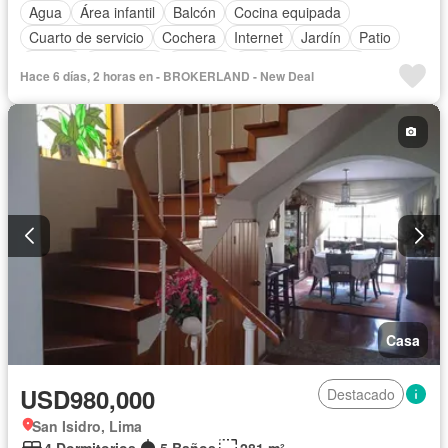
Agua
Área infantil
Balcón
Cocina equipada
Cuarto de servicio
Cochera
Internet
Jardín
Patio
Piscina
Seguridad
Terraza
Wifi
Sin amoblar
Hace 6 días, 2 horas en - BROKERLAND - New Deal
Casa
USD980,000
Destacado
San Isidro, Lima