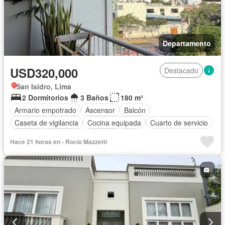
Departamento
USD320,000
Destacado
San Isidro, Lima
2 Dormitorios
3 Baños
180 m²
Armario empotrado
Ascensor
Balcón
Caseta de vigilancia
Cocina equipada
Cuarto de servicio
Internet
Seguridad
Terraza
Wifi
Hace 21 horas en - Rocío Mazzetti