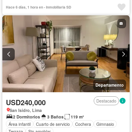
Barbacoa
Caseta de vigilancia
Gimnasio
Ascensor
Hace 6 días, 1 hora en - Inmobiliaria SD
Seguridad
Piscina
Sin amoblar
Departamento
USD240,000
Destacado
San Isidro, Lima
2 Dormitorios
3 Baños
119 m²
Área infantil
Cuarto de servicio
Cochera
Gimnasio
Terraza
Sin amoblar