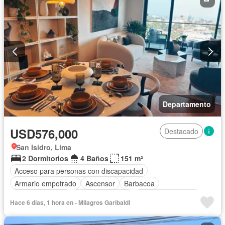
Departamento
USD576,000
Destacado
San Isidro, Lima
2 Dormitorios
4 Baños
151 m²
Acceso para personas con discapacidad
Armario empotrado
Ascensor
Barbacoa
Tanque de agua
Cocina equipada
Cuarto de servicio
Hace 6 días, 1 hora en - Milagros Garibaldi
Cochera
Gas natural
Gimnasio
Patio
Piscina
Vigilante
Seguridad
Terraza
Vista panorámica