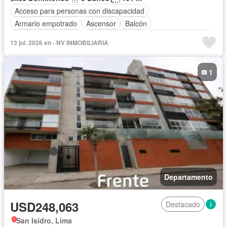
Acceso para personas con discapacidad
Armario empotrado
Ascensor
Balcón
Caseta de vigilancia
Tanque de agua
Cuarto de servicio
13 jul. 2026 en - NV INMOBILIARIA
Cochera
Vigilante
Seguridad
Vista panorámica
Sin amoblar
1
Departamento
USD248,063
Destacado
San Isidro, Lima