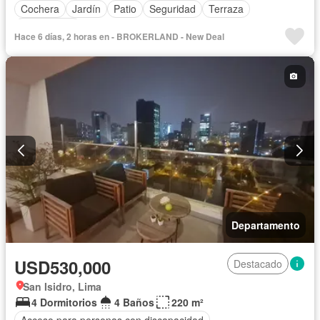
Cochera
Jardín
Patio
Seguridad
Terraza
Sin amoblar
Hace 6 días, 2 horas en - BROKERLAND - New Deal
Departamento
USD530,000
Destacado
San Isidro, Lima
4 Dormitorios
4 Baños
220 m²
Acceso para personas con discapacidad