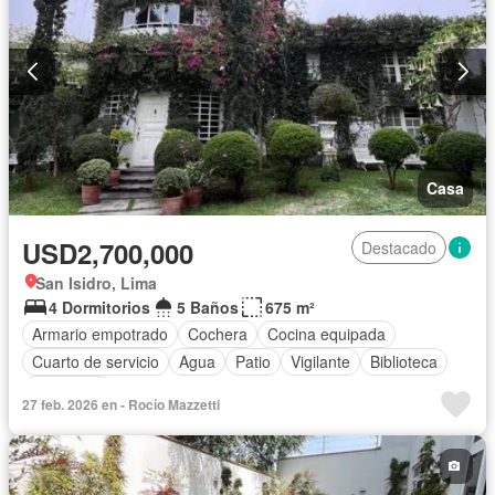
Casa
USD2,700,000
Destacado
San Isidro, Lima
4 Dormitorios
5 Baños
675 m²
Armario empotrado
Cochera
Cocina equipada
Cuarto de servicio
Agua
Patio
Vigilante
Biblioteca
Seguridad
27 feb. 2026 en - Rocío Mazzetti