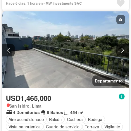
Hace 6 días, 1 hora en - MW Investments SAC
Sin amoblar
Departamento
USD1,465,000
San Isidro, Lima
4 Dormitorios
6 Baños
454 m²
Aire acondicionado
Balcón
Cochera
Bodega
Vista panorámica
Cuarto de servicio
Terraza
Vigilante