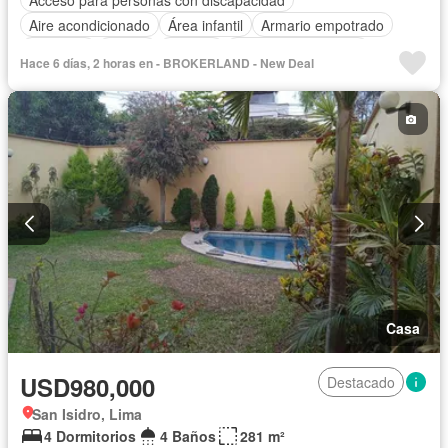
Aire acondicionado
Área infantil
Armario empotrado
Ascensor
Balcón
Bodega
Caseta de vigilancia
Hace 6 días, 2 horas en - BROKERLAND - New Deal
Tanque de agua
Cocina equipada
Cuarto de servicio
Cochera
Gas natural
Gimnasio
Internet
Jacuzzi
Jardín
Patio
Piscina
Vigilante
Sauna
Seguridad
Terraza
Vista panorámica
Wifi
Sin amoblar
Casa
USD980,000
Destacado
San Isidro, Lima
4 Dormitorios
4 Baños
281 m²