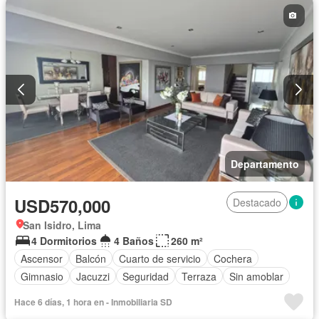
Departamento
USD570,000
Destacado
San Isidro, Lima
4 Dormitorios
4 Baños
260 m²
Ascensor
Balcón
Cuarto de servicio
Cochera
Gimnasio
Jacuzzi
Seguridad
Terraza
Sin amoblar
Hace 6 días, 1 hora en - Inmobiliaria SD