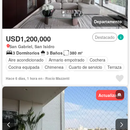
Departamento
USD1,200,000
Destacado
San Gabriel, San Isidro
3 Dormitorios
3 Baños
380 m²
Aire acondicionado
Armario empotrado
Cochera
Cocina equipada
Chimenea
Cuarto de servicio
Terraza
Vigilante
Barbacoa
Ascensor
Parcialmente amoblado
Hace 6 días, 1 hora en - Rocío Mazzetti
Actualizado