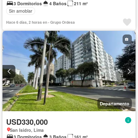
3 Dormitorios
4 Baños
211 m²
Sin amoblar
Hace 6 días, 2 horas en - Grupo Ordesa
Departamento
USD330,000
San Isidro, Lima
3 Dormitorios
3 Baños
161 m²