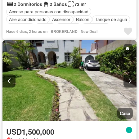
2 Dormitorios
2 Baños
72 m²
Acceso para personas con discapacidad
Aire acondicionado
Ascensor
Balcón
Tanque de agua
Gas natural
Internet
Seguridad
Sin amoblar
Hace 6 días, 2 horas en - BROKERLAND - New Deal
Casa
USD1,500,000