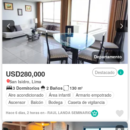
Departamento
USD280,000
Destacado
San Isidro, Lima
3 Dormitorios
2 Baños
130 m²
Aire acondicionado
Área infantil
Armario empotrado
Ascensor
Balcón
Bodega
Caseta de vigilancia
Cocina equipada
Cuarto de servicio
Cochera
Hace 6 días, 2 horas en - RAUL LANDA SEMINARIO
Gas natural
Gimnasio
Jardín
Piscina
Vigilante
Sauna
Seguridad
Vista panorámica
Sin amoblar