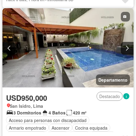
Departamento
USD950,000
Destacado
San Isidro, Lima
3 Dormitorios
4 Baños
420 m²
Acceso para personas con discapacidad
Armario empotrado
Ascensor
Cocina equipada
Cuarto de servicio
Cochera
Vigilante
Seguridad