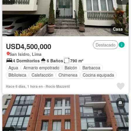
Casa
USD4,500,000
Destacado
San Isidro, Lima
4 Dormitorios
6 Baños
790 m²
Agua
Armario empotrado
Balcón
Barbacoa
Biblioteca
Calefacción
Chimenea
Cocina equipada
Cuarto de servicio
Cochera
Jardín
Patio
Piscina
Hace 6 días, 1 hora en - Rocío Mazzetti
Vigilante
Terraza