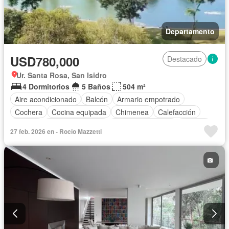
Departamento
USD780,000
Destacado
Ur. Santa Rosa, San Isidro
4 Dormitorios
5 Baños
504 m²
Aire acondicionado
Balcón
Armario empotrado
Cochera
Cocina equipada
Chimenea
Calefacción
Jacuzzi
Vista panorámica
Cuarto de servicio
Terraza
27 feb. 2026 en - Rocío Mazzetti
Patio
Vigilante
Jardín
Barbacoa
Gimnasio
Ascensor
Seguridad
Parcialmente amoblado