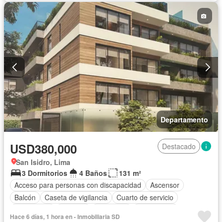
Departamento
USD380,000
Destacado
San Isidro, Lima
3 Dormitorios
4 Baños
131 m²
Acceso para personas con discapacidad
Ascensor
Balcón
Caseta de vigilancia
Cuarto de servicio
Gas natural
Vigilante
Seguridad
Sin amoblar
Hace 6 días, 1 hora en - Inmobiliaria SD