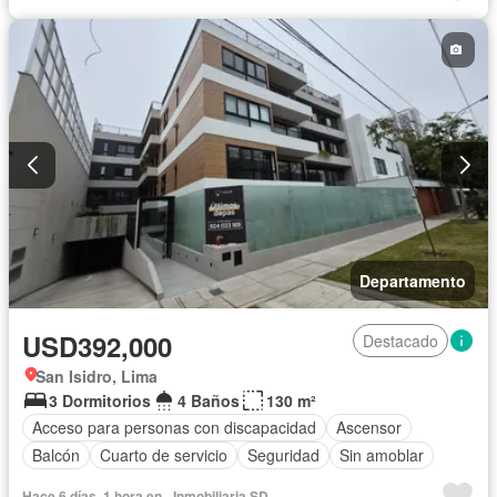
Departamento
USD392,000
Destacado
San Isidro, Lima
3 Dormitorios
4 Baños
130 m²
Acceso para personas con discapacidad
Ascensor
Balcón
Cuarto de servicio
Seguridad
Sin amoblar
Hace 6 días, 1 hora en - Inmobiliaria SD