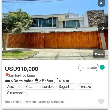
Sin amoblar
Casa
USD910,000
Destacado
San Isidro, Lima
5 Dormitorios
5 Baños
414 m²
Ascensor
Cuarto de servicio
Seguridad
Terraza
Sin amoblar
Hace 6 días, 1 hora en - Milagros Garibaldi