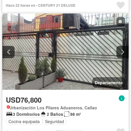
Hace 22 horas en - CENTURY 21 DELUXE
Departamento
USD76,800
Urbanización Los Pilares Aduaneros, Callao
3 Dormitorios
2 Baños
98 m²
Cocina equipada
Seguridad