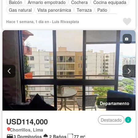
Balcón
Armario empotrado
Cochera
Cocina equipada
Gas natural
Vista panorámica
Terraza
Patio
Área infantil
Acceso para personas con discapacidad
Hace 1 semana, 1 día en - Luis Rivasplata
Barbacoa
Gimnasio
Ascensor
Seguridad
Completamente amoblado
Departamento
USD114,000
Destacado
Chorrillos, Lima
3 Dormitorios
2 Baños
77 m²