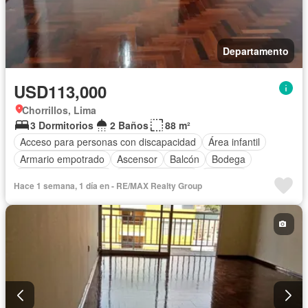
Departamento
USD113,000
Chorrillos, Lima
3 Dormitorios
2 Baños
88 m²
Acceso para personas con discapacidad
Área infantil
Armario empotrado
Ascensor
Balcón
Bodega
Caseta de vigilancia
Cocina equipada
Cochera
Hace 1 semana, 1 día en - RE/MAX Realty Group
Internet
Jardín
Seguridad
Terraza
Sin amoblar