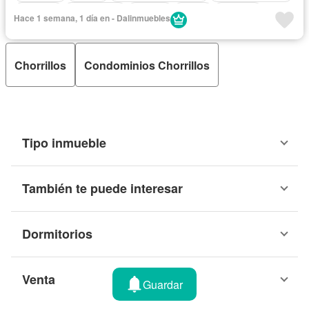
Cochera
Gas natural
Internet
Jardín
Vigilante
Hace 1 semana, 1 día en - Dalinmuebles
Seguridad
Vista panorámica
Sin amoblar
Chorrillos
Condominios Chorrillos
Tipo inmueble
También te puede interesar
Dormitorios
Venta
Guardar