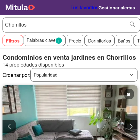
Tus favoritos
Gestionar alertas
Palabras clave
Filtros
1
Precio
Dormitorios
Baños
T
Condominios en venta jardines en Chorrillos
14 propiedades disponibles
Ordenar por:
Popularidad