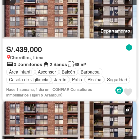
Departamento
S/.439,000
Chorrillos, Lima
3 Dormitorios
2 Baños
68 m²
Área infantil
Ascensor
Balcón
Barbacoa
Caseta de vigilancia
Jardín
Patio
Piscina
Seguridad
Terraza
Sin amoblar
Hace 1 semana, 1 día en - CONFIAR Consultores
Inmobiliarios Figari & Aramburú