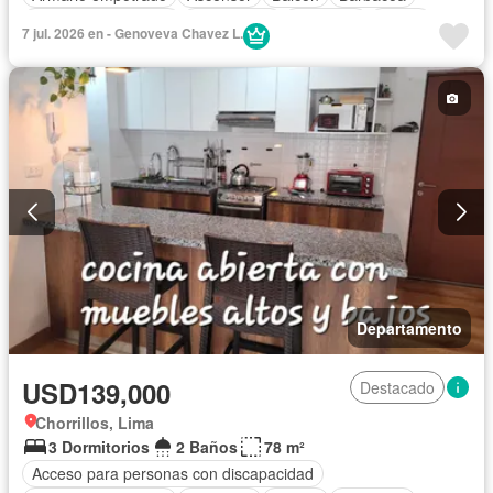
Caseta de vigilancia
Gas natural
Gimnasio
Jardín
7 jul. 2026 en - Genoveva Chavez L.
Vigilante
Seguridad
Terraza
Vista panorámica
Sin amoblar
Departamento
USD139,000
Destacado
Chorrillos, Lima
3 Dormitorios
2 Baños
78 m²
Acceso para personas con discapacidad