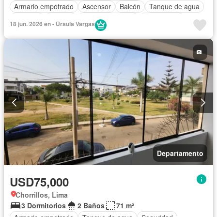
Armario empotrado
Ascensor
Balcón
Tanque de agua
Vigilante
Terraza
Vista panorámica
Sin amoblar
18 jun. 2026 en - Úrsula Vargas
Departamento
USD75,000
Chorrillos, Lima
3 Dormitorios
2 Baños
71 m²