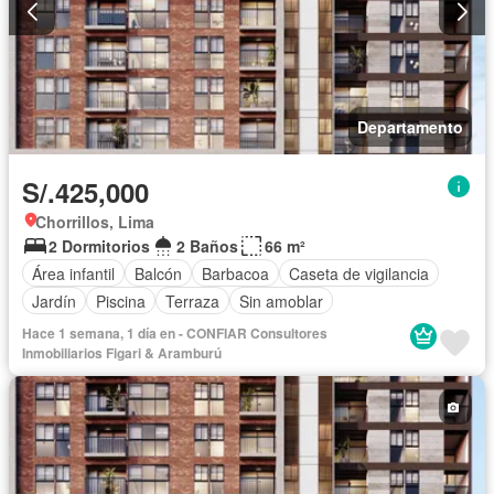
Departamento
S/.425,000
Chorrillos, Lima
2 Dormitorios
2 Baños
66 m²
Área infantil
Balcón
Barbacoa
Caseta de vigilancia
Jardín
Piscina
Terraza
Sin amoblar
Hace 1 semana, 1 día en - CONFIAR Consultores
Inmobiliarios Figari & Aramburú