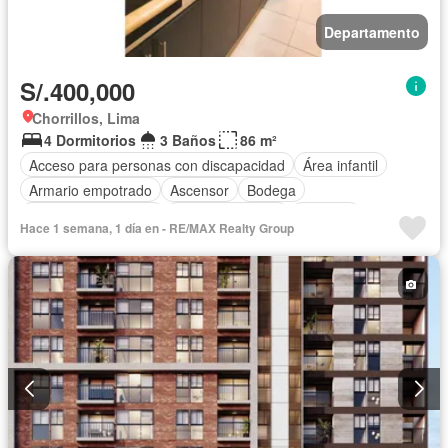
Departamento
S/.400,000
Chorrillos, Lima
4 Dormitorios
3 Baños
86 m²
Acceso para personas con discapacidad
Área infantil
Armario empotrado
Ascensor
Bodega
Caseta de vigilancia
Cocina equipada
Cochera
Hace 1 semana, 1 día en - RE/MAX Realty Group
Gas natural
Sin amoblar