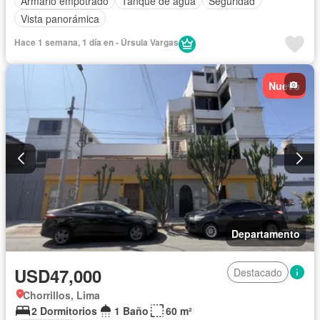
Armario empotrado
Tanque de agua
Seguridad
Vista panorámica
Hace 1 semana, 1 día en - Úrsula Vargas
Nuevo
Departamento
USD47,000
Destacado
Chorrillos, Lima
2 Dormitorios
1 Baño
60 m²