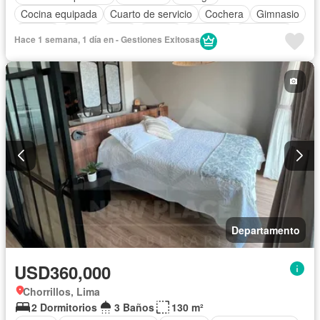
Cocina equipada
Cuarto de servicio
Cochera
Gimnasio
Jacuzzi
Jardín
Patio
Piscina
Vigilante
Seguridad
Hace 1 semana, 1 día en - Gestiones Exitosas
Terraza
Sin amoblar
Departamento
USD360,000
Chorrillos, Lima
2 Dormitorios
3 Baños
130 m²