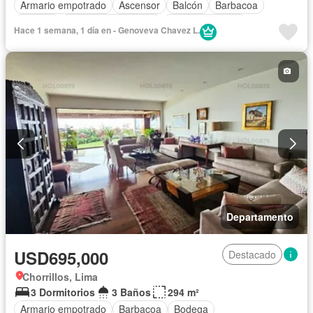
Armario empotrado
Ascensor
Balcón
Barbacoa
Bodega
Caseta de vigilancia
Tanque de agua
Hace 1 semana, 1 día en - Genoveva Chavez L.
Cocina equipada
Gas natural
Gimnasio
Vigilante
Seguridad
Terraza
Vista panorámica
Wifi
Sin amoblar
Departamento
USD695,000
Destacado
Chorrillos, Lima
3 Dormitorios
3 Baños
294 m²
Armario empotrado
Barbacoa
Bodega