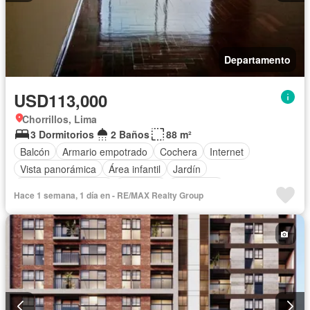
Departamento
USD113,000
Chorrillos, Lima
3 Dormitorios
2 Baños
88 m²
Balcón
Armario empotrado
Cochera
Internet
Vista panorámica
Área infantil
Jardín
Caseta de vigilancia
Ascensor
Seguridad
Hace 1 semana, 1 día en - RE/MAX Realty Group
Parcialmente amoblado