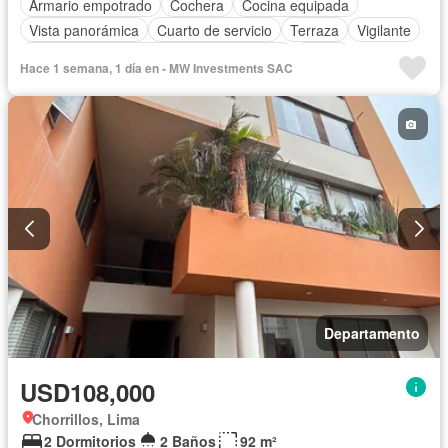
Armario empotrado
Cochera
Cocina equipada
Vista panorámica
Cuarto de servicio
Terraza
Vigilante
Acceso para personas con discapacidad
Jardín
Hace 1 semana, 1 día en - MW Investments SAC
Caseta de vigilancia
Ascensor
Seguridad
Sin amoblar
Departamento
USD108,000
Chorrillos, Lima
2 Dormitorios
2 Baños
92 m²