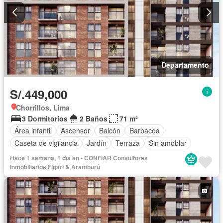
Departamento
S/.449,000
Chorrillos, Lima
3 Dormitorios
2 Baños
71 m²
Área infantil
Ascensor
Balcón
Barbacoa
Caseta de vigilancia
Jardín
Terraza
Sin amoblar
Hace 1 semana, 1 día en - CONFIAR Consultores
Inmobiliarios Figari & Aramburú