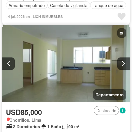
Armario empotrado
Caseta de vigilancia
Tanque de agua
Cocina equipada
Cochera
Internet
Jardín
Patio
14 jul. 2026 en - LION INMUEBLES
Seguridad
Vista panorámica
Sin amoblar
Departamento
USD85,000
Destacado
Chorrillos, Lima
2 Dormitorios
1 Baño
90 m²