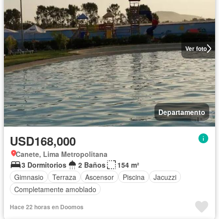
Ver foto
Departamento
USD168,000
Canete, Lima Metropolitana
3 Dormitorios
2 Baños
154 m²
Gimnasio
Terraza
Ascensor
Piscina
Jacuzzi
Completamente amoblado
Hace 22 horas en Doomos