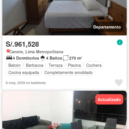
Departamento
S/.961,528
Canete, Lima Metropolitana
4 Dormitorios
4 Baños
270 m²
Balcón
Barbacoa
Terraza
Piscina
Cochera
Cocina equipada
Completamente amoblado
8 may. 2026 en babilonia
Actualizado