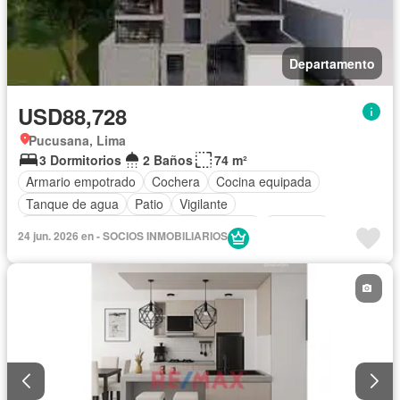
Departamento
USD88,728
Pucusana, Lima
3 Dormitorios
2 Baños
74 m²
Armario empotrado
Cochera
Cocina equipada
Tanque de agua
Patio
Vigilante
Acceso para personas con discapacidad
Ascensor
24 jun. 2026 en - SOCIOS INMOBILIARIOS
Caseta de vigilancia
Seguridad
Piscina
Barbacoa
Permite mascotas