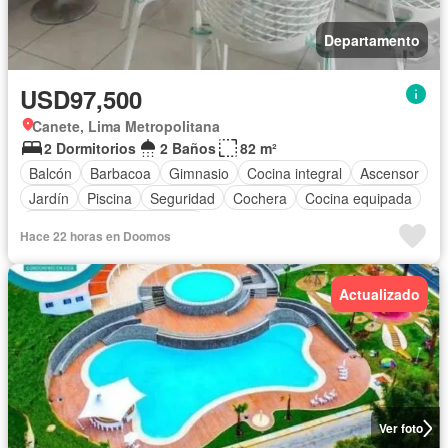
Departamento
USD97,500
Canete, Lima Metropolitana
2 Dormitorios
2 Baños
82 m²
Balcón
Barbacoa
Gimnasio
Cocina integral
Ascensor
Jardín
Piscina
Seguridad
Cochera
Cocina equipada
Completamente amoblado
Hace 22 horas en Doomos
Actualizado
Ver foto