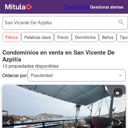
Tus favoritos
Gestionar alertas
Filtros
Palabras clave
Precio
Dormitorios
Baños
Tipo
Condominios en venta en San Vicente De
Azpitia
13 propiedades disponibles
Ordenar por:
Popularidad