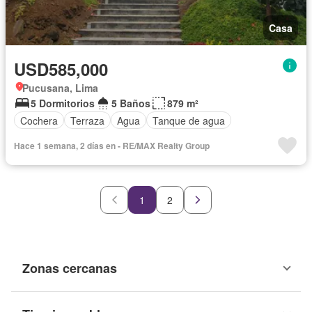
Casa
USD585,000
Pucusana, Lima
5 Dormitorios
5 Baños
879 m²
Cochera
Terraza
Agua
Tanque de agua
Hace 1 semana, 2 días en - RE/MAX Realty Group
1
2
Zonas cercanas