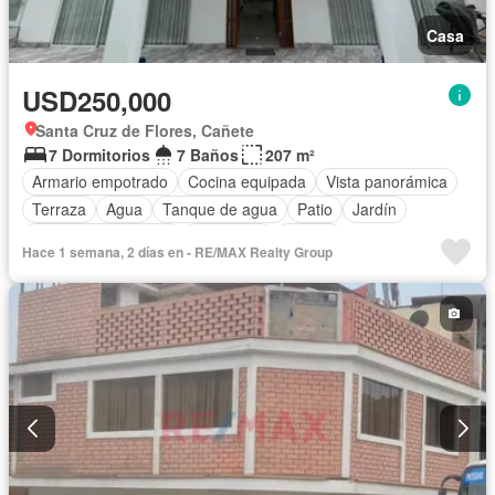
Casa
USD250,000
Santa Cruz de Flores, Cañete
7 Dormitorios
7 Baños
207 m²
Armario empotrado
Cocina equipada
Vista panorámica
Terraza
Agua
Tanque de agua
Patio
Jardín
Caseta de vigilancia
Seguridad
Piscina
Hace 1 semana, 2 días en - RE/MAX Realty Group
Completamente amoblado