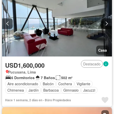
Casa
USD1,600,000
Destacado
Pucusana, Lima
6 Dormitorios
7 Baños
502 m²
Aire acondicionado
Balcón
Cochera
Vigilante
Chimenea
Jardín
Barbacoa
Gimnasio
Jacuzzi
Seguridad
Piscina
Cancha de tenis
Terraza
Hace 1 semana, 2 días en - Büro Propiedades