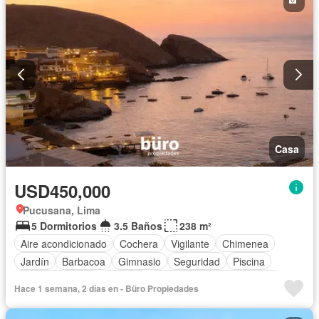
Casa
USD450,000
Pucusana, Lima
5 Dormitorios
3.5 Baños
238 m²
Aire acondicionado
Cochera
Vigilante
Chimenea
Jardín
Barbacoa
Gimnasio
Seguridad
Piscina
Cancha de tenis
Terraza
Completamente amoblado
Hace 1 semana, 2 días en - Büro Propiedades