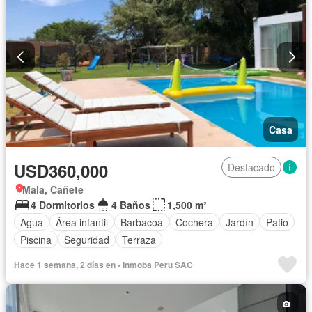
Casa
USD360,000
Destacado
Mala, Cañete
4 Dormitorios
4 Baños
1,500 m²
Agua
Área infantil
Barbacoa
Cochera
Jardín
Patio
Piscina
Seguridad
Terraza
Hace 1 semana, 2 días en - Inmoba Peru SAC