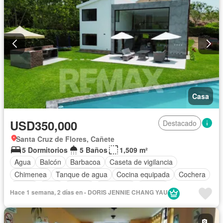
Casa
USD350,000
Destacado
Santa Cruz de Flores, Cañete
5 Dormitorios
5 Baños
1,509 m²
Agua
Balcón
Barbacoa
Caseta de vigilancia
Chimenea
Tanque de agua
Cocina equipada
Cochera
Jardín
Patio
Piscina
Seguridad
Terraza
Hace 1 semana, 2 días en - DORIS JENNIE CHANG YAU
Completamente amoblado