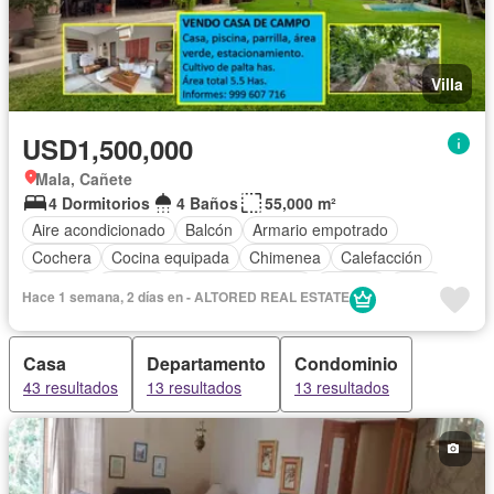
Villa
USD1,500,000
Mala, Cañete
4 Dormitorios
4 Baños
55,000 m²
Aire acondicionado
Balcón
Armario empotrado
Cochera
Cocina equipada
Chimenea
Calefacción
Internet
Jacuzzi
Cuarto de servicio
Terraza
Agua
Hace 1 semana, 2 días en - ALTORED REAL ESTATE
Tanque de agua
Patio
Área infantil
Jardín
Barbacoa
Seguridad
Piscina
Parcialmente amoblado
Casa
Departamento
Condominio
43 resultados
13 resultados
13 resultados