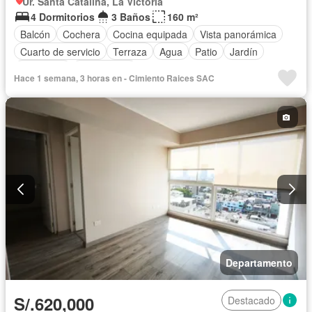
Ur. Santa Catalina, La Victoria
4 Dormitorios
3 Baños
160 m²
Balcón
Cochera
Cocina equipada
Vista panorámica
Cuarto de servicio
Terraza
Agua
Patio
Jardín
Seguridad
Sin amoblar
Hace 1 semana, 3 horas en - Cimiento Raices SAC
Departamento
S/.620,000
Destacado