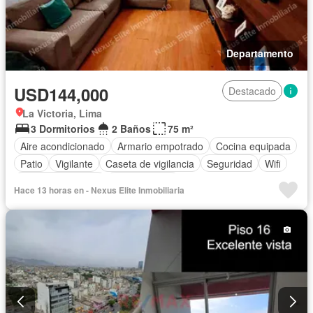
Departamento
USD144,000
Destacado
La Victoria, Lima
3 Dormitorios
2 Baños
75 m²
Aire acondicionado
Armario empotrado
Cocina equipada
Patio
Vigilante
Caseta de vigilancia
Seguridad
Wifi
Permite mascotas
Permite niños
Hace 13 horas en - Nexus Elite Inmobiliaria