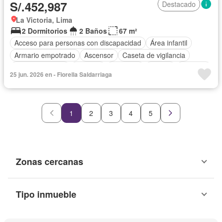
S/.452,987
Destacado
La Victoria, Lima
2 Dormitorios
2 Baños
67 m²
Acceso para personas con discapacidad
Área infantil
Armario empotrado
Ascensor
Caseta de vigilancia
Tanque de agua
Cochera
Gimnasio
Piscina
Vigilante
25 jun. 2026 en - Fiorella Saldarriaga
Seguridad
Terraza
Permite niños
Permite mascotas
Sin amoblar
1
2
3
4
5
Zonas cercanas
Tipo inmueble