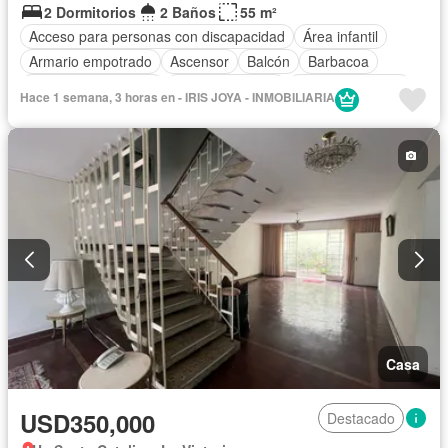
2 Dormitorios
2 Baños
55 m²
Acceso para personas con discapacidad
Área infantil
Armario empotrado
Ascensor
Balcón
Barbacoa
Caseta de vigilancia
Tanque de agua
Cocina equipada
Hace 1 semana, 3 horas en - IRIS JOYA - INMOBILIARIA
Cochera
Gas natural
Gimnasio
Internet
Jardín
Patio
Piscina
Vigilante
Seguridad
Terraza
Vista panorámica
Parcialmente amoblado
Casa
USD350,000
Destacado