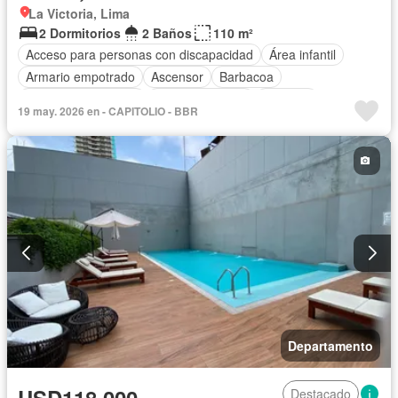
La Victoria, Lima
2 Dormitorios
2 Baños
110 m²
Acceso para personas con discapacidad
Área infantil
Armario empotrado
Ascensor
Barbacoa
Caseta de vigilancia
Tanque de agua
Cochera
19 may. 2026 en - CAPITOLIO - BBR
Gas natural
Patio
Seguridad
Terraza
Vista panorámica
Sin amoblar
Departamento
Destacado