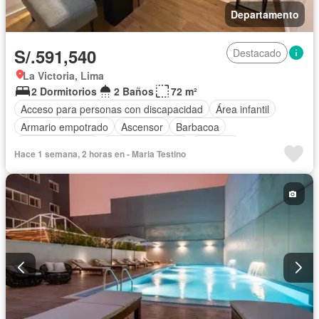
Departamento
S/.591,540
Destacado
La Victoria, Lima
2 Dormitorios
2 Baños
72 m²
Acceso para personas con discapacidad
Área infantil
Armario empotrado
Ascensor
Barbacoa
Tanque de agua
Cocina equipada
Cochera
Hace 1 semana, 2 horas en - Maria Testino
Gas natural
Gimnasio
Internet
Jardín
Piscina
Seguridad
Terraza
Vista panorámica
Wifi
Sin amoblar