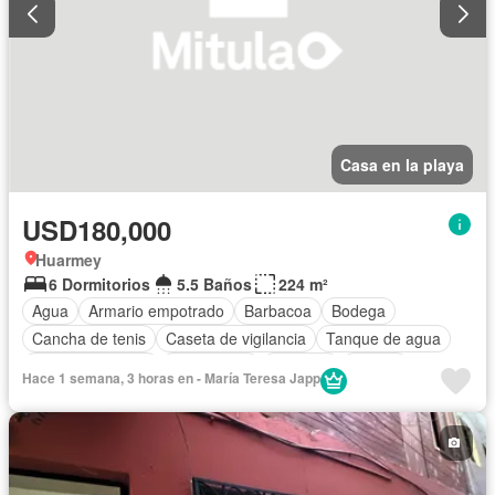
Casa en la playa
USD180,000
Huarmey
6 Dormitorios
5.5 Baños
224 m²
Agua
Armario empotrado
Barbacoa
Bodega
Cancha de tenis
Caseta de vigilancia
Tanque de agua
Cocina equipada
Electricidad
Cochera
Piscina
Hace 1 semana, 3 horas en - María Teresa Japp
Seguridad
Terraza
Vista panorámica
Completamente amoblado