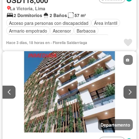
USD118,000
La Victoria, Lima
2 Dormitorios
2 Baños
57 m²
Acceso para personas con discapacidad
Área infantil
Armario empotrado
Ascensor
Barbacoa
Tanque de agua
Gimnasio
Piscina
Vigilante
Hace 3 días, 18 horas en - Fiorella Saldarriaga
Seguridad
Terraza
Caseta de vigilancia
Vista panorámica
Patio
Cocina equipada
Permite mascotas
Permite niños
Sin amoblar
Departamento