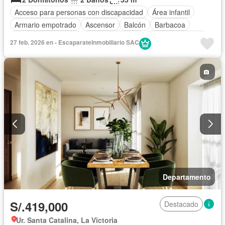
Acceso para personas con discapacidad
Área infantil
Armario empotrado
Ascensor
Balcón
Barbacoa
Caseta de vigilancia
Tanque de agua
Cocina equipada
27 feb. 2026 en - EscaparateInmobiliario SAC
Cochera
Gas natural
Gimnasio
Internet
Jardín
Patio
Piscina
Vigilante
Terraza
Vista panorámica
Wifi
Parcialmente amoblado
Departamento
S/.419,000
Destacado
Ur. Santa Catalina, La Victoria