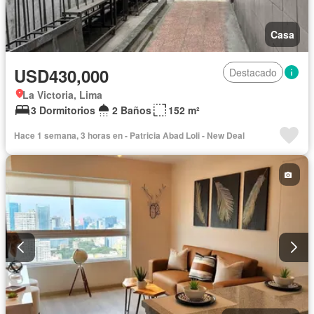
Casa
USD430,000
Destacado
La Victoria, Lima
3 Dormitorios
2 Baños
152 m²
Hace 1 semana, 3 horas en - Patricia Abad Loli - New Deal