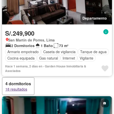
Departamento
S/.249,900
San Martín de Porres, Lima
2 Dormitorios
1 Baño
73 m²
Armario empotrado
Caseta de vigilancia
Tanque de agua
Cocina equipada
Gas natural
Internet
Vigilante
Seguridad
Wifi
Completamente amoblado
Hace 1 semana, 2 días en - Garden House Inmobiliaria &
Asociados
4 dormitorios
18 resultados