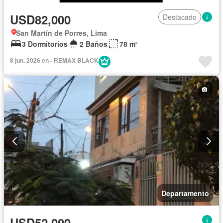
USD82,000
Destacado
San Martín de Porres, Lima
3 Dormitorios
2 Baños
78 m²
8 jun. 2026 en - REMAX BLACK
Departamento
USD52,000