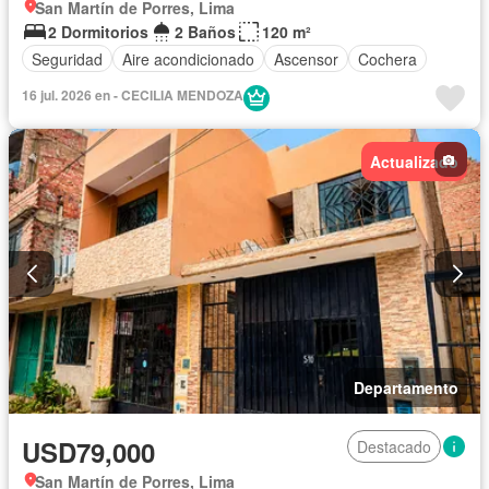
San Martín de Porres, Lima
2 Dormitorios
2 Baños
120 m²
Seguridad
Aire acondicionado
Ascensor
Cochera
16 jul. 2026 en - CECILIA MENDOZA
Actualizado
Departamento
USD79,000
Destacado
San Martín de Porres, Lima