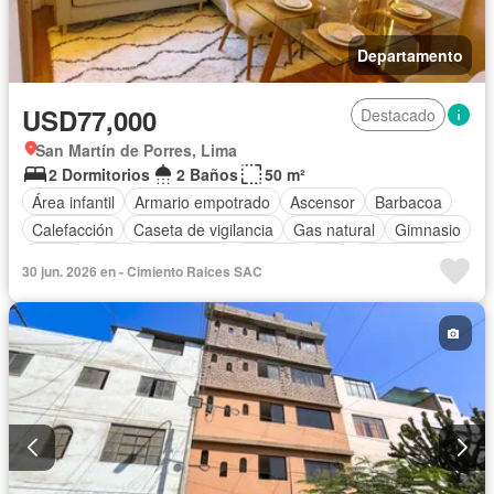
Departamento
USD77,000
Destacado
San Martín de Porres, Lima
2 Dormitorios
2 Baños
50 m²
Área infantil
Armario empotrado
Ascensor
Barbacoa
Calefacción
Caseta de vigilancia
Gas natural
Gimnasio
Jardín
Patio
Seguridad
Terraza
Wifi
Sin amoblar
30 jun. 2026 en - Cimiento Raices SAC