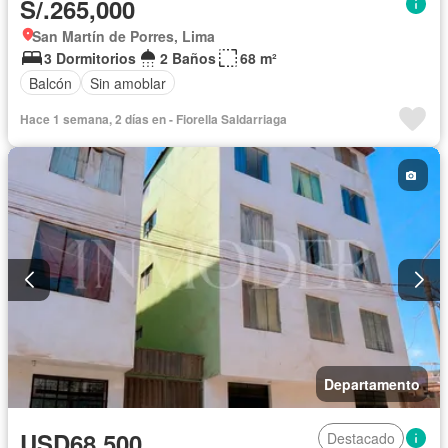
S/.265,000
San Martín de Porres, Lima
3 Dormitorios
2 Baños
68 m²
Balcón
Sin amoblar
Hace 1 semana, 2 días en - Fiorella Saldarriaga
Departamento
USD68,500
Destacado