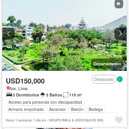
Departamento
USD150,000
Destacado
Ate, Lima
3 Dormitorios
3 Baños
110 m²
Acceso para personas con discapacidad
Armario empotrado
Ascensor
Balcón
Bodega
Caseta de vigilancia
Cocina equipada
Cuarto de servicio
Hace 1 semana, 1 día en - GRUPO INKA & ASOCIADOS SRL
Gas natural
Internet
Seguridad
Vista panorámica