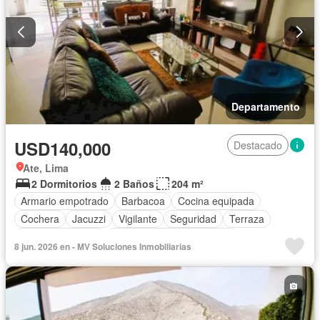
Departamento
USD140,000
Destacado
Ate, Lima
2 Dormitorios
2 Baños
204 m²
Armario empotrado
Barbacoa
Cocina equipada
Cochera
Jacuzzi
Vigilante
Seguridad
Terraza
Vista panorámica
Completamente amoblado
8 jun. 2026 en - MV Soluciones Inmobiliarias