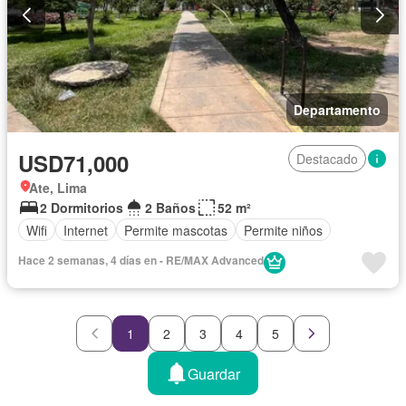
Departamento
USD71,000
Destacado
Ate, Lima
2 Dormitorios
2 Baños
52 m²
Wifi
Internet
Permite mascotas
Permite niños
Hace 2 semanas, 4 días en - RE/MAX Advanced
1
2
3
4
5
Guardar