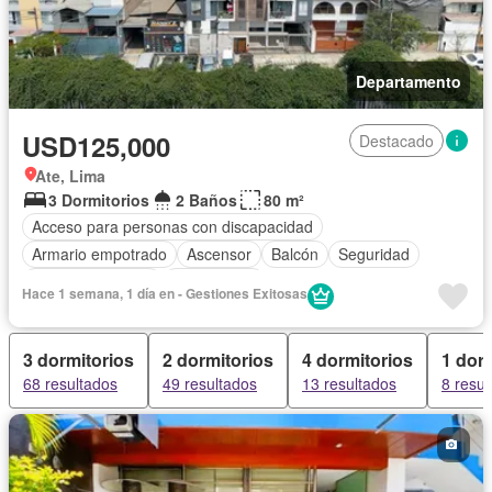
Departamento
USD125,000
Destacado
Ate, Lima
3 Dormitorios
2 Baños
80 m²
Acceso para personas con discapacidad
Armario empotrado
Ascensor
Balcón
Seguridad
Vista panorámica
Sin amoblar
Hace 1 semana, 1 día en - Gestiones Exitosas
3 dormitorios
2 dormitorios
4 dormitorios
1 dorm
68 resultados
49 resultados
13 resultados
8 resul