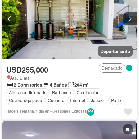
Departamento
USD255,000
Destacado
Ate, Lima
2 Dormitorios
4 Baños
204 m²
Aire acondicionado
Barbacoa
Calefacción
Cocina equipada
Cochera
Internet
Jacuzzi
Patio
Vigilante
Seguridad
Terraza
Vista panorámica
Wifi
Hace 1 semana, 1 día en - Gestiones Exitosas
Completamente amoblado