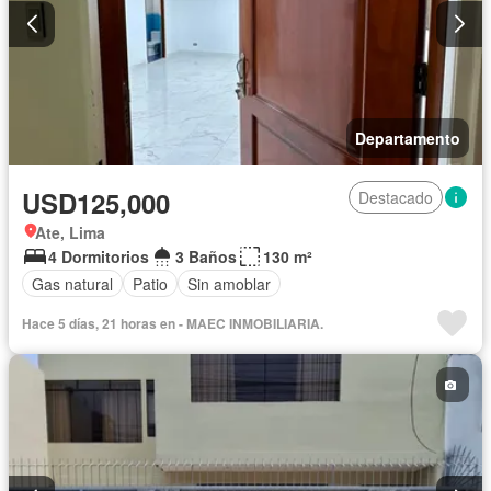
Departamento
USD125,000
Destacado
Ate, Lima
4 Dormitorios
3 Baños
130 m²
Gas natural
Patio
Sin amoblar
Hace 5 días, 21 horas en - MAEC INMOBILIARIA.