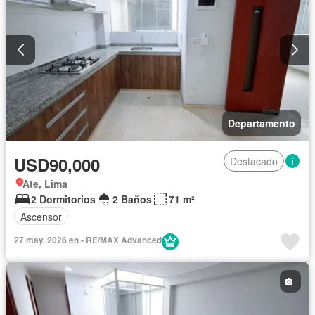
Departamento
USD90,000
Destacado
Ate, Lima
2 Dormitorios
2 Baños
71 m²
Ascensor
27 may. 2026 en - RE/MAX Advanced