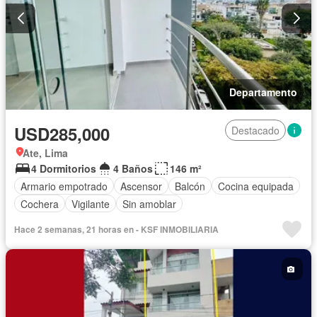
Departamento
USD285,000
Destacado
Ate, Lima
4 Dormitorios
4 Baños
146 m²
Armario empotrado
Ascensor
Balcón
Cocina equipada
Cochera
Vigilante
Sin amoblar
Hace 2 semanas, 21 horas en - KSF INMOBILIARIA