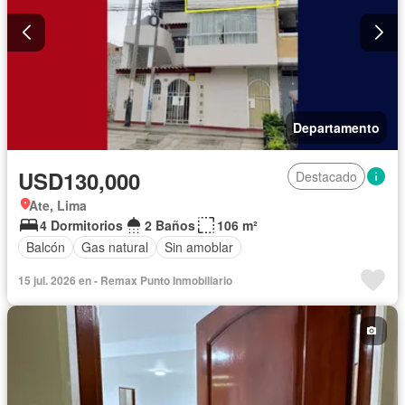
Departamento
USD130,000
Destacado
Ate, Lima
4 Dormitorios
2 Baños
106 m²
Balcón
Gas natural
Sin amoblar
15 jul. 2026 en - Remax Punto Inmobiliario