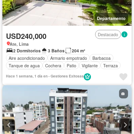
Departamento
USD240,000
Destacado
Ate, Lima
2 Dormitorios
3 Baños
204 m²
Aire acondicionado
Armario empotrado
Barbacoa
Tanque de agua
Cochera
Patio
Vigilante
Terraza
Vista panorámica
Sin amoblar
Hace 1 semana, 1 día en - Gestiones Exitosas