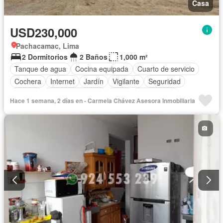
Casa
USD230,000
Pachacamac, Lima
2 Dormitorios
2 Baños
1,000 m²
Tanque de agua
Cocina equipada
Cuarto de servicio
Cochera
Internet
Jardín
Vigilante
Seguridad
Terraza
Vista panorámica
Agua
Sin amoblar
Hace 1 semana, 2 días en - Carmela Chávez Asesora Inmobiliaria