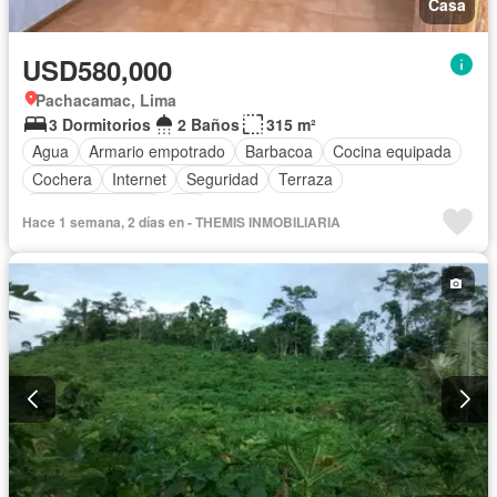
Casa
USD580,000
Pachacamac, Lima
3 Dormitorios
2 Baños
315 m²
Agua
Armario empotrado
Barbacoa
Cocina equipada
Cochera
Internet
Seguridad
Terraza
Vista panorámica
Wifi
Hace 1 semana, 2 días en - THEMIS INMOBILIARIA