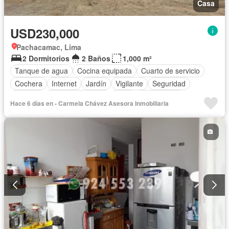
Casa
USD230,000
Pachacamac, Lima
2 Dormitorios
2 Baños
1,000 m²
Tanque de agua
Cocina equipada
Cuarto de servicio
Cochera
Internet
Jardín
Vigilante
Seguridad
Terraza
Vista panorámica
Agua
Sin amoblar
Hace 6 días en - Carmela Chávez Asesora Inmobiliaria