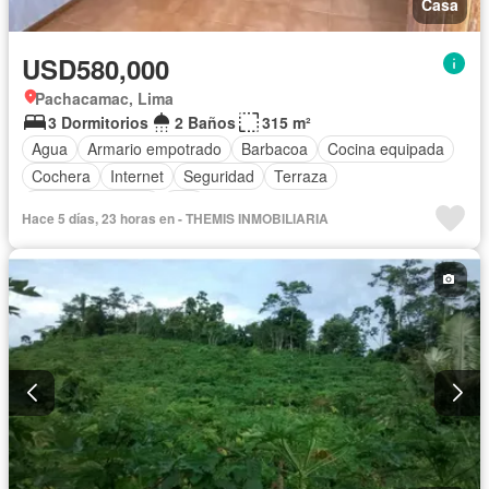
Casa
USD580,000
Pachacamac, Lima
3 Dormitorios
2 Baños
315 m²
Agua
Armario empotrado
Barbacoa
Cocina equipada
Cochera
Internet
Seguridad
Terraza
Vista panorámica
Wifi
Hace 5 días, 23 horas en - THEMIS INMOBILIARIA