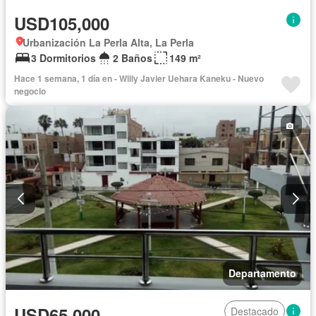
USD105,000
Urbanización La Perla Alta, La Perla
3 Dormitorios
2 Baños
149 m²
Hace 1 semana, 1 día en - Willy Javier Uehara Kaneku - Nuevo
negocio
Departamento
USD65,000
Destacado