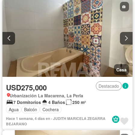
Casa
USD275,000
Destacado
Urbanización La Macarena, La Perla
7 Dormitorios
4 Baños
250 m²
Agua
Balcón
Cochera
Hace 1 semana, 4 días en - JUDITH MARICELA ZEGARRA
BEJARANO