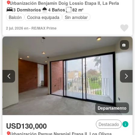
Urbanización Benjamín Doig Lossio Etapa II, La Perla
3 Dormitorios
4 Baños
82 m²
Balcón
Cocina equipada
Sin amoblar
2 jul. 2026 en - RE/MAX Prime
Departamento
USD130,000
Destacado
Urbanización Parque Naranjal Etapa II, Los Olivos