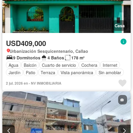
Casa
USD409,000
Urbanización Sesquicentenario, Callao
9 Dormitorios
4 Baños
178 m²
Agua
Balcón
Cuarto de servicio
Cochera
Internet
Jardín
Patio
Terraza
Vista panorámica
Sin amoblar
2 jul. 2026 en - NV INMOBILIARIA