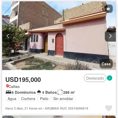
Casa
USD195,000
Destacado
Callao
6 Dormitorios
4 Baños
288 m²
Agua
Cochera
Patio
Sin amoblar
Hace 3 días, 21 horas en - ARQMAK RUC 20516696819