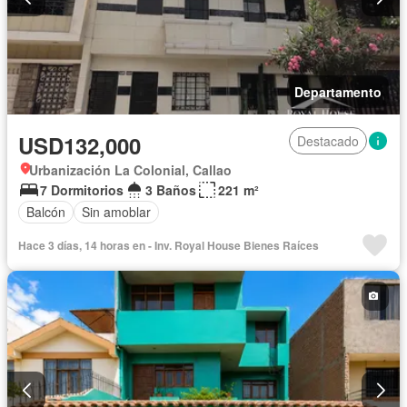
Departamento
USD132,000
Destacado
Urbanización La Colonial, Callao
7 Dormitorios
3 Baños
221 m²
Balcón
Sin amoblar
Hace 3 días, 14 horas en - Inv. Royal House Bienes Raíces