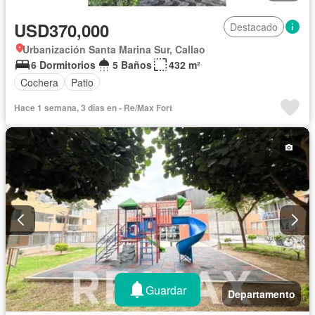
USD370,000
Destacado
Urbanización Santa Marina Sur, Callao
6 Dormitorios
5 Baños
432 m²
Cochera
Patio
Hace 1 semana, 3 días en - Re/Max Fort
Guardar
Departamento