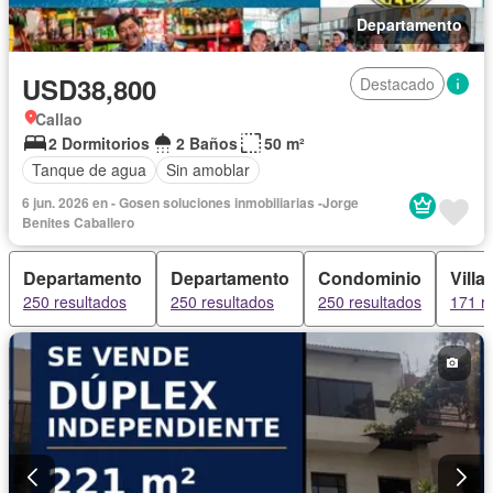
Departamento
USD38,800
Destacado
Callao
2 Dormitorios
2 Baños
50 m²
Tanque de agua
Sin amoblar
6 jun. 2026 en - Gosen soluciones inmobiliarias -Jorge
Benites Caballero
Departamento
Departamento
Condominio
Villa
250 resultados
250 resultados
250 resultados
171 r