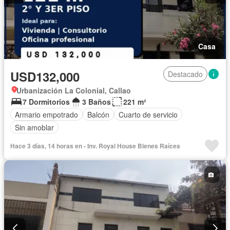
Casa
USD132,000
Destacado
Urbanización La Colonial, Callao
7 Dormitorios
3 Baños
221 m²
Armario empotrado
Balcón
Cuarto de servicio
Sin amoblar
Hace 3 días, 14 horas en - Inv. Royal House Bienes Raíces