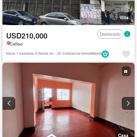
Villa
USD210,000
Destacado
Callao
Hace 1 semana, 5 horas en - JC Consorcio Inmobiliario
Casa