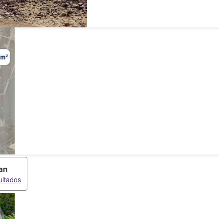
an
ultados