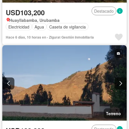
USD103,200
Destacado
Huayllabamba, Urubamba
Electricidad
Agua
Caseta de vigilancia
Hace 6 días, 10 horas en - Zigurat Gestión Inmobiliaria
Terreno
Destacado