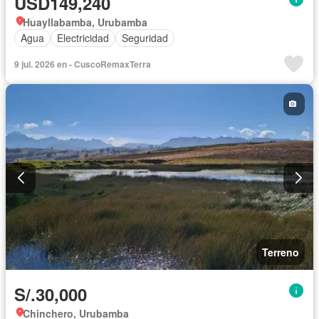
USD149,240
Huayllabamba, Urubamba
Agua
Electricidad
Seguridad
9 jul. 2026 en - CuscoRemaxTerra
Terreno
S/.30,000
Chinchero, Urubamba