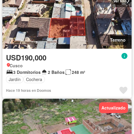
Ver foto
Terreno
USD190,000
Cusco
3 Dormitorios
2 Baños
248 m²
Jardín
Cochera
Hace 19 horas en Doomos
Actualizado