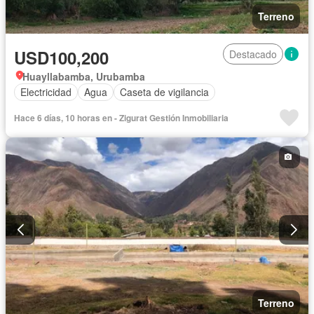
Terreno
USD100,200
Destacado
Huayllabamba, Urubamba
Electricidad
Agua
Caseta de vigilancia
Hace 6 días, 10 horas en - Zigurat Gestión Inmobiliaria
Terreno