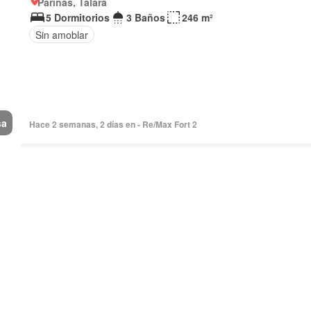
Pariñas, Talara
5 Dormitorios
3 Baños
246 m²
Sin amoblar
sa
Hace 2 semanas, 2 días en - Re/Max Fort 2