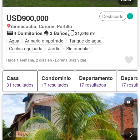
USD900,000
Destacado
Yarinacocha, Coronel Portillo
4 Dormitorios
3 Baños
21,046 m²
Agua
Armario empotrado
Tanque de agua
Cocina equipada
Jardín
Sin amoblar
Hace 1 semana, 2 días en - Lorena Diaz Vidal
Casa
Condominio
Departamento
Depart
31 resultados
17 resultados
17 resultados
17 result