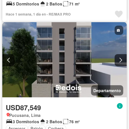
5 Dormitorios
2 Baños
71 m²
Hace 1 semana, 1 día en - RE/MAX PRO
Departamento
USD87,549
Pucusana, Lima
3 Dormitorios
2 Baños
76 m²
Ascensor
Balcón
Cochera