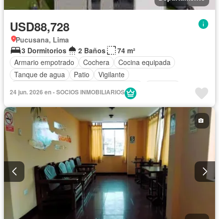
USD88,728
Pucusana, Lima
3 Dormitorios
2 Baños
74 m²
Armario empotrado
Cochera
Cocina equipada
Tanque de agua
Patio
Vigilante
Acceso para personas con discapacidad
Ascensor
24 jun. 2026 en - SOCIOS INMOBILIARIOS
Caseta de vigilancia
Seguridad
Piscina
Barbacoa
Permite mascotas