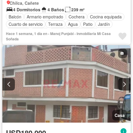
Chilca, Cañete
4 Dormitorios
4 Baños
239 m²
Balcón
Armario empotrado
Cochera
Cocina equipada
Cuarto de servicio
Terraza
Agua
Patio
Jardín
Seguridad
Piscina
Parcialmente amoblado
Hace 1 semana, 1 día en - Manoj Punjabi - Inmobiliaria Mi Casa
Soñada
Casa
USD180,000