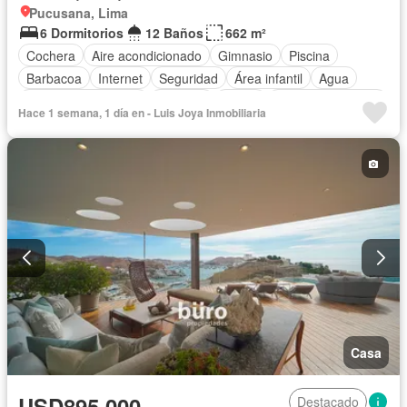
Pucusana, Lima
6 Dormitorios
12 Baños
662 m²
Cochera
Aire acondicionado
Gimnasio
Piscina
Barbacoa
Internet
Seguridad
Área infantil
Agua
Televisión por cable
Vigilante
Jardín
Cuarto de servicio
Hace 1 semana, 1 día en - Luis Joya Inmobiliaria
Patio
Electricidad
Sauna
Jacuzzi
Vista panorámica
Armario empotrado
Balcón
Cancha de tenis
Acceso para personas con discapacidad
Jardín en la azotea
Caseta de vigilancia
Cocina equipada
Calefacción
Terraza
Cocina integral
Bodega
Tanque de agua
Permite mascotas
Permite niños
Parcialmente amoblado
Casa
USD895,000
Destacado