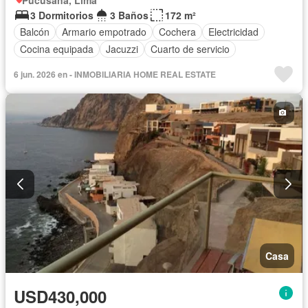
3 Dormitorios
3 Baños
172 m²
Balcón
Armario empotrado
Cochera
Electricidad
Cocina equipada
Jacuzzi
Cuarto de servicio
6 jun. 2026 en - INMOBILIARIA HOME REAL ESTATE
Casa
USD430,000