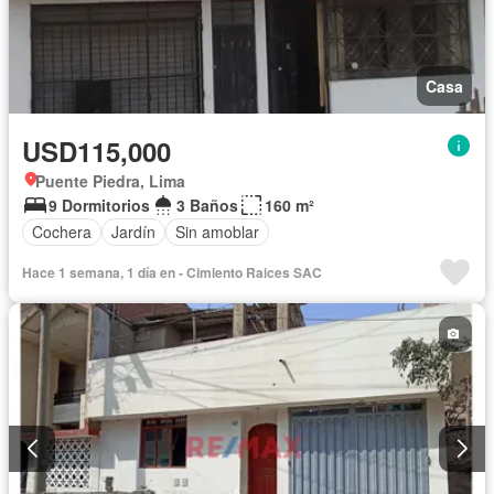
Casa
USD115,000
Puente Piedra, Lima
9 Dormitorios
3 Baños
160 m²
Cochera
Jardín
Sin amoblar
Hace 1 semana, 1 día en - Cimiento Raices SAC