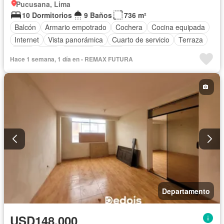
Pucusana, Lima
10 Dormitorios
9 Baños
736 m²
Balcón
Armario empotrado
Cochera
Cocina equipada
Internet
Vista panorámica
Cuarto de servicio
Terraza
Agua
Patio
Vigilante
Jardín
Hace 1 semana, 1 día en - REMAX FUTURA
Completamente amoblado
Departamento
USD148,000