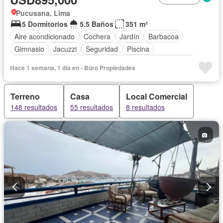
Pucusana, Lima
5 Dormitorios
5.5 Baños
351 m²
Aire acondicionado
Cochera
Jardín
Barbacoa
Gimnasio
Jacuzzi
Seguridad
Piscina
Cancha de tenis
Terraza
Completamente amoblado
Hace 1 semana, 1 día en - Büro Propiedades
Terreno
Casa
Local Comercial
148 resultados
55 resultados
8 resultados