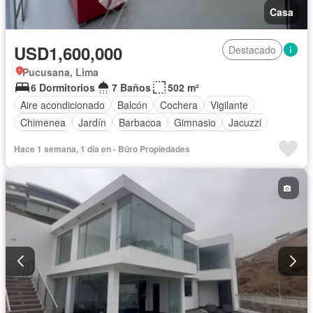
Casa
USD1,600,000
Destacado
Pucusana, Lima
6 Dormitorios
7 Baños
502 m²
Aire acondicionado
Balcón
Cochera
Vigilante
Chimenea
Jardín
Barbacoa
Gimnasio
Jacuzzi
Seguridad
Piscina
Cancha de tenis
Terraza
Hace 1 semana, 1 día en - Büro Propiedades