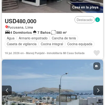
Casa en la playa
USD480,000
Destacado
Pucusana, Lima
4 Dormitorios
7 Baños
580 m²
Agua
Armario empotrado
Cancha de tenis
Caseta de vigilancia
Cocina integral
Cocina equipada
Electricidad
Cochera
Piscina
Seguridad
Terraza
16 jul. 2026 en - Manoj Punjabi - Inmobiliaria Mi Casa Soñada
Sin amoblar