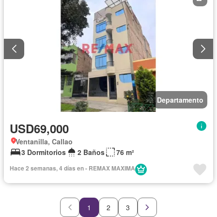
Departamento
USD69,000
Ventanilla, Callao
3 Dormitorios
2 Baños
76 m²
Hace 2 semanas, 4 días en - REMAX MAXIMA
1
2
3