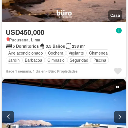
Casa
USD450,000
Pucusana, Lima
5 Dormitorios
3.5 Baños
238 m²
Aire acondicionado
Cochera
Vigilante
Chimenea
Jardín
Barbacoa
Gimnasio
Seguridad
Piscina
Cancha de tenis
Terraza
Completamente amoblado
Hace 1 semana, 1 día en - Büro Propiedades