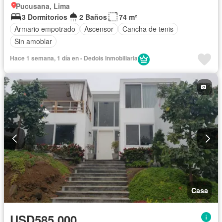
Pucusana, Lima
3 Dormitorios
2 Baños
74 m²
Armario empotrado
Ascensor
Cancha de tenis
Sin amoblar
Hace 1 semana, 1 día en - Dedois Inmobiliaria
Casa
USD585,000