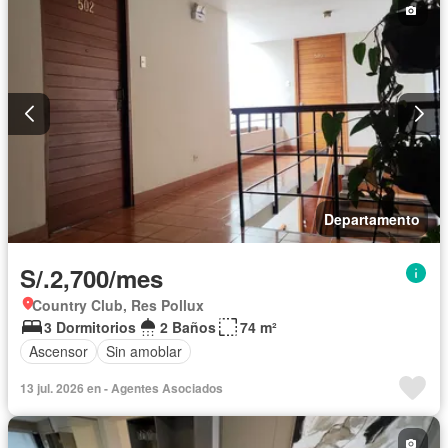
Vista panorámica
Wifi
Permite mascotas
Permite niños
Completamente amoblado
Departamento
S/.2,700/mes
Country Club, Res Pollux
3 Dormitorios
2 Baños
74 m²
Ascensor
Sin amoblar
13 jul. 2026 en - Agentes Asociados