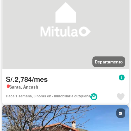
Chimenea
Agua
Vigilante
Barbacoa
Aire acondicionado
Piscina
Seguridad
Completamente amoblado
Departamento
S/.2,784/mes
Santa, Áncash
Hace 1 semana, 3 horas en - Inmobiliaria cuzqueña