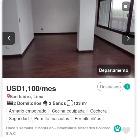
Departamento
USD1,100/mes
Destacado
San Isidro, Lima
2 Dormitorios
2 Baños
123 m²
Armario empotrado
Cocina equipada
Cochera
Seguridad
Permite mascotas
Permite niños
Sin amoblar
Hace 1 semana, 2 horas en - Inmobiliaria Mercedes Solidoro
S.A.C