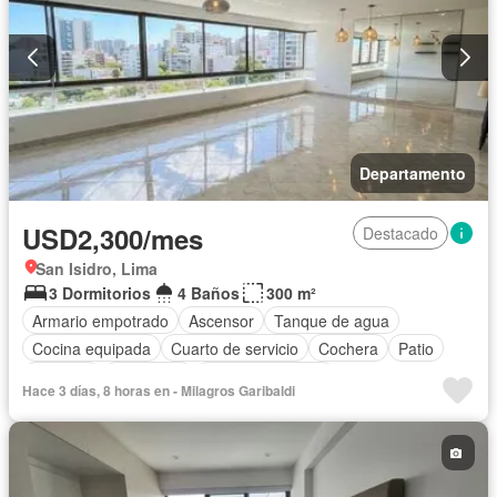
Departamento
USD2,300/mes
Destacado
San Isidro, Lima
3 Dormitorios
4 Baños
300 m²
Armario empotrado
Ascensor
Tanque de agua
Cocina equipada
Cuarto de servicio
Cochera
Patio
Vigilante
Seguridad
Vista panorámica
Hace 3 días, 8 horas en - Milagros Garibaldi
Permite mascotas
Permite niños
Sin amoblar