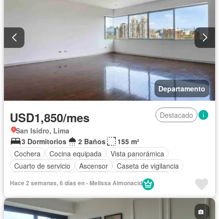
Departamento
USD1,850/mes
Destacado
San Isidro, Lima
3 Dormitorios
2 Baños
155 m²
Cochera
Cocina equipada
Vista panorámica
Cuarto de servicio
Ascensor
Caseta de vigilancia
Permite niños
Permite mascotas
Sin amoblar
Hace 2 semanas, 6 días en - Melissa Almonacid