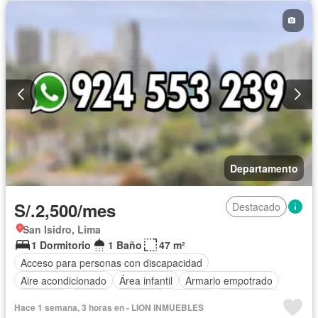
Departamento
S/.2,500/mes
Destacado
San Isidro, Lima
1 Dormitorio
1 Baño
47 m²
Acceso para personas con discapacidad
Aire acondicionado
Área infantil
Armario empotrado
Ascensor
Balcón
Barbacoa
Bodega
Calefacción
Hace 1 semana, 3 horas en - LION INMUEBLES
Cancha de tenis
Caseta de vigilancia
Chimenea