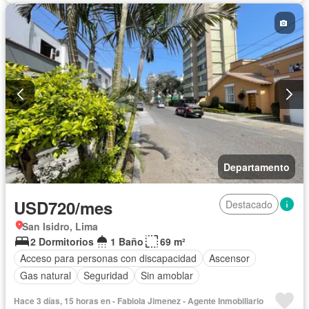
Departamento
USD720/mes
Destacado
San Isidro, Lima
2 Dormitorios
1 Baño
69 m²
Acceso para personas con discapacidad
Ascensor
Gas natural
Seguridad
Sin amoblar
Hace 3 días, 15 horas en - Fabiola Jimenez - Agente Inmobiliario