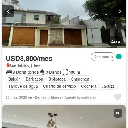
Casa
USD3,800/mes
Destacado
San Isidro, Lima
3 Dormitorios
3 Baños
400 m²
Balcón
Barbacoa
Biblioteca
Chimenea
Tanque de agua
Cuarto de servicio
Cochera
Jacuzzi
Jardín
Piscina
Vigilante
Seguridad
Terraza
25 may. 2026 en - Benjamín Mares - Agente Inmobiliario
Parcialmente amoblado