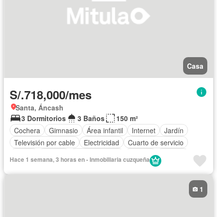
Casa
S/.718,000/mes
Santa, Áncash
3 Dormitorios
3 Baños
150 m²
Cochera
Gimnasio
Área infantil
Internet
Jardín
Televisión por cable
Electricidad
Cuarto de servicio
Sauna
Jacuzzi
Cocina integral
Bodega
Terraza
Hace 1 semana, 3 horas en - Inmobiliaria cuzqueña
Calefacción
Alarma
Cocina equipada
Cancha de tenis
Acceso para personas con discapacidad
Vista panorámica
1
Balcón
Armario empotrado
Caseta de vigilancia
Jardín en la azotea
Gas natural
Ascensor
Tanque de agua
Biblioteca
Espacio para oficina
Patio