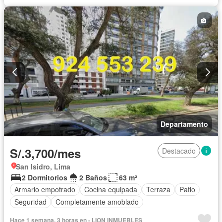
Tanque de agua
Cocina equipada
Cuarto de servicio
Cochera
Gas natural
Gimnasio
Internet
Jacuzzi
Jardín
Patio
Piscina
Vigilante
Sauna
Seguridad
Terraza
Vista panorámica
Wifi
Sin amoblar
Departamento
S/.3,700/mes
Destacado
San Isidro, Lima
2 Dormitorios
2 Baños
63 m²
Armario empotrado
Cocina equipada
Terraza
Patio
Seguridad
Completamente amoblado
Hace 1 semana, 3 horas en - LION INMUEBLES