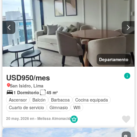
Departamento
USD950/mes
San Isidro, Lima
1 Dormitorio
45 m²
Ascensor
Balcón
Barbacoa
Cocina equipada
Cuarto de servicio
Gimnasio
Wifi
Completamente amoblado
20 may. 2026 en - Melissa Almonacid