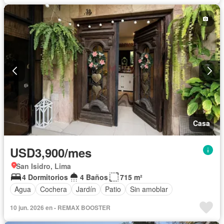
Casa
USD3,900/mes
San Isidro, Lima
4 Dormitorios
4 Baños
715 m²
Agua
Cochera
Jardín
Patio
Sin amoblar
10 jun. 2026 en - REMAX BOOSTER