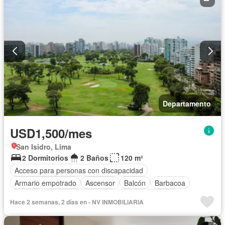
Departamento
USD1,500/mes
San Isidro, Lima
2 Dormitorios
2 Baños
120 m²
Acceso para personas con discapacidad
Armario empotrado
Ascensor
Balcón
Barbacoa
Bodega
Caseta de vigilancia
Tanque de agua
Hace 2 semanas, 2 días en - NV INMOBILIARIA
Cocina equipada
Cuarto de servicio
Cochera
Gimnasio
Internet
Vigilante
Seguridad
Terraza