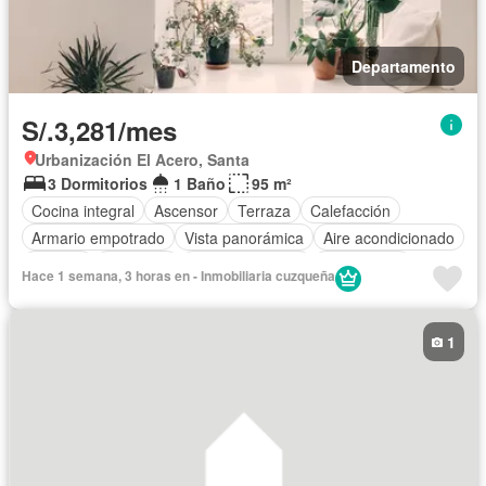
Departamento
S/.3,281/mes
Urbanización El Acero, Santa
3 Dormitorios
1 Baño
95 m²
Cocina integral
Ascensor
Terraza
Calefacción
Armario empotrado
Vista panorámica
Aire acondicionado
Bodega
Biblioteca
Tanque de agua
Gas natural
Hace 1 semana, 3 horas en - Inmobiliaria cuzqueña
Jardín en la azotea
Caseta de vigilancia
Alarma
Cocina equipada
Cancha de tenis
1
Acceso para personas con discapacidad
Balcón
Jacuzzi
Sauna
Cuarto de servicio
Electricidad
Espacio para oficina
Chimenea
Patio
Agua
Vigilante
Barbacoa
Seguridad
Piscina
Cochera
Gimnasio
Área infantil
Internet
Jardín
Televisión por cable
Sin amoblar