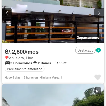
Departamento
S/.2,800/mes
Destacado
San Isidro, Lima
3 Dormitorios
2 Baños
105 m²
Parcialmente amoblado
Hace 5 días, 15 horas en - Giuliana Vergani