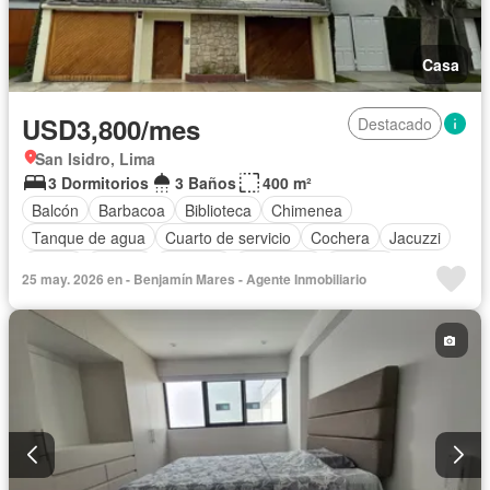
Casa
USD3,800/mes
Destacado
San Isidro, Lima
3 Dormitorios
3 Baños
400 m²
Balcón
Barbacoa
Biblioteca
Chimenea
Tanque de agua
Cuarto de servicio
Cochera
Jacuzzi
Jardín
Piscina
Vigilante
Seguridad
Terraza
25 may. 2026 en - Benjamín Mares - Agente Inmobiliario
Parcialmente amoblado