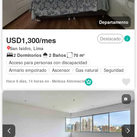
Departamento
USD1,300/mes
Destacado
San Isidro, Lima
2 Dormitorios
2 Baños
70 m²
Acceso para personas con discapacidad
Armario empotrado
Ascensor
Gas natural
Seguridad
Wifi
Completamente amoblado
Hace 6 días, 14 horas en - Melissa Almonacid