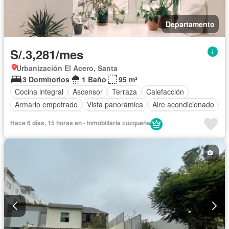
Departamento
S/.3,281/mes
Urbanización El Acero, Santa
3 Dormitorios
1 Baño
95 m²
Cocina integral
Ascensor
Terraza
Calefacción
Armario empotrado
Vista panorámica
Aire acondicionado
Bodega
Biblioteca
Tanque de agua
Gas natural
Hace 6 días, 15 horas en - Inmobiliaria cuzqueña
Jardín en la azotea
Caseta de vigilancia
Alarma
Cocina equipada
Cancha de tenis
Acceso para personas con discapacidad
Balcón
Jacuzzi
Sauna
Cuarto de servicio
Electricidad
Espacio para oficina
Chimenea
Patio
Agua
Vigilante
Barbacoa
Seguridad
Piscina
Cochera
Gimnasio
Área infantil
Internet
Jardín
Televisión por cable
Sin amoblar