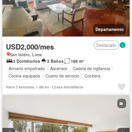
Departamento
USD2,000/mes
Destacado
San Isidro, Lima
3 Dormitorios
2 Baños
168 m²
Armario empotrado
Ascensor
Caseta de vigilancia
Cocina equipada
Cuarto de servicio
Cochera
Seguridad
Terraza
Vista panorámica
Hace 2 semanas, 1 día en - Ccasa Inmobiliaria
Completamente amoblado