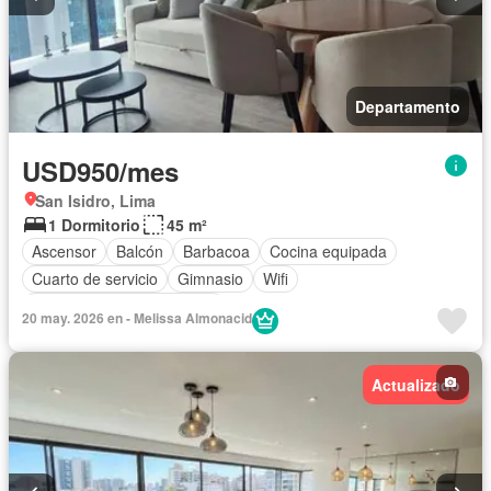
Departamento
USD950/mes
San Isidro, Lima
1 Dormitorio
45 m²
Ascensor
Balcón
Barbacoa
Cocina equipada
Cuarto de servicio
Gimnasio
Wifi
Completamente amoblado
20 may. 2026 en - Melissa Almonacid
Actualizado