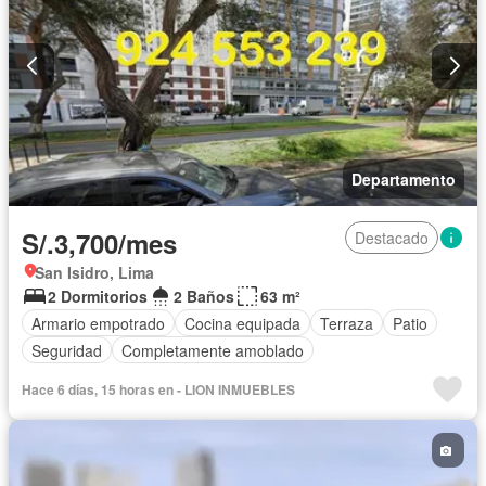
Terraza
Vista panorámica
Wifi
Sin amoblar
Departamento
S/.3,700/mes
Destacado
San Isidro, Lima
2 Dormitorios
2 Baños
63 m²
Armario empotrado
Cocina equipada
Terraza
Patio
Seguridad
Completamente amoblado
Hace 6 días, 15 horas en - LION INMUEBLES