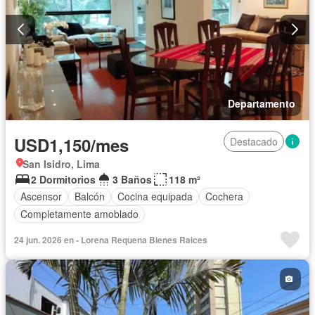
Departamento
USD1,150/mes
Destacado
San Isidro, Lima
2 Dormitorios
3 Baños
118 m²
Ascensor
Balcón
Cocina equipada
Cochera
Completamente amoblado
24 jun. 2026 en - Lorena Requena Bienes Raices