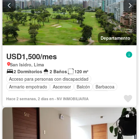
Departamento
USD1,500/mes
San Isidro, Lima
2 Dormitorios
2 Baños
120 m²
Acceso para personas con discapacidad
Armario empotrado
Ascensor
Balcón
Barbacoa
Bodega
Caseta de vigilancia
Tanque de agua
Hace 2 semanas, 2 días en - NV INMOBILIARIA
Cocina equipada
Cuarto de servicio
Cochera
Gimnasio
Internet
Vigilante
Seguridad
Terraza
Vista panorámica
Wifi
Permite mascotas
Permite niños
Completamente amoblado