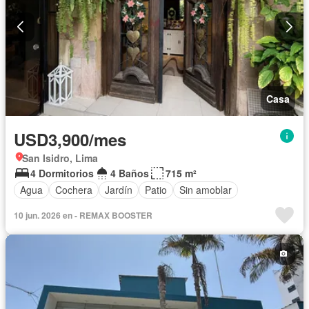
Casa
USD3,900/mes
San Isidro, Lima
4 Dormitorios
4 Baños
715 m²
Agua
Cochera
Jardín
Patio
Sin amoblar
10 jun. 2026 en - REMAX BOOSTER