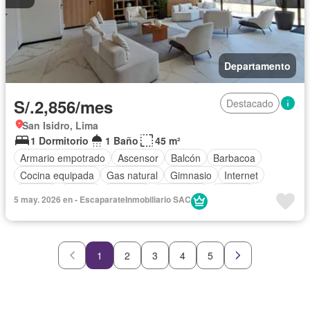
Departamento
S/.2,856/mes
Destacado
San Isidro, Lima
1 Dormitorio
1 Baño
45 m²
Armario empotrado
Ascensor
Balcón
Barbacoa
Cocina equipada
Gas natural
Gimnasio
Internet
Jacuzzi
Piscina
Vigilante
Seguridad
Terraza
5 may. 2026 en - EscaparateInmobiliario SAC
Vista panorámica
Wifi
Sin amoblar
1
2
3
4
5