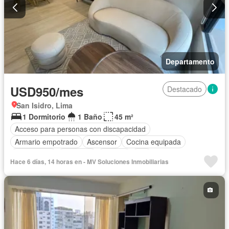
Departamento
USD950/mes
Destacado
San Isidro, Lima
1 Dormitorio
1 Baño
45 m²
Acceso para personas con discapacidad
Armario empotrado
Ascensor
Cocina equipada
Gas natural
Gimnasio
Terraza
Wifi
Hace 6 días, 14 horas en - MV Soluciones Inmobiliarias
Completamente amoblado