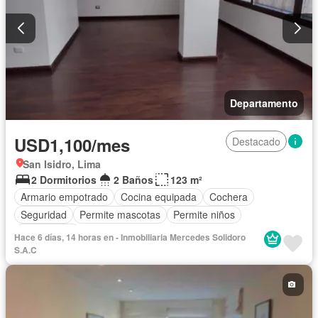
Departamento
USD1,100/mes
Destacado
San Isidro, Lima
2 Dormitorios
2 Baños
123 m²
Armario empotrado
Cocina equipada
Cochera
Seguridad
Permite mascotas
Permite niños
Sin amoblar
Hace 6 días, 14 horas en - Inmobiliaria Mercedes Solidoro
S.A.C