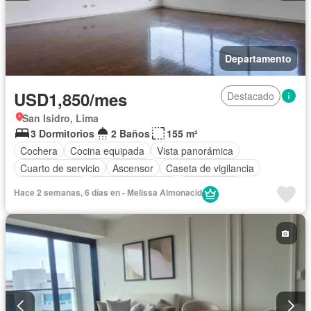
Departamento
USD1,850/mes
Destacado
San Isidro, Lima
3 Dormitorios
2 Baños
155 m²
Cochera
Cocina equipada
Vista panorámica
Cuarto de servicio
Ascensor
Caseta de vigilancia
Permite niños
Permite mascotas
Sin amoblar
Hace 2 semanas, 6 días en - Melissa Almonacid