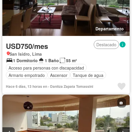
Departamento
USD750/mes
Destacado
San Isidro, Lima
1 Dormitorio
1 Baño
55 m²
Acceso para personas con discapacidad
Armario empotrado
Ascensor
Tanque de agua
Cocina equipada
Cochera
Gimnasio
Piscina
Hace 6 días, 13 horas en - Danitza Zapata Tomassini
Vigilante
Sauna
Seguridad
Terraza
Vista panorámica
Permite mascotas
Permite niños
Completamente amoblado