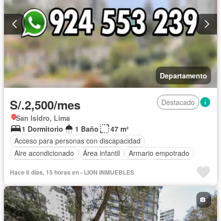
Departamento
S/.2,500/mes
Destacado
San Isidro, Lima
1 Dormitorio
1 Baño
47 m²
Acceso para personas con discapacidad
Aire acondicionado
Área infantil
Armario empotrado
Ascensor
Balcón
Barbacoa
Bodega
Calefacción
Hace 6 días, 15 horas en - LION INMUEBLES
Cancha de tenis
Caseta de vigilancia
Chimenea
Tanque de agua
Cocina equipada
Cuarto de servicio
Cochera
Gas natural
Gimnasio
Internet
Jacuzzi
Jardín
Patio
Piscina
Vigilante
Sauna
Seguridad