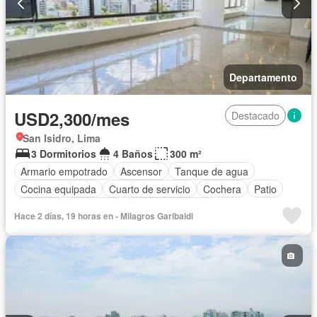
Departamento
USD2,300/mes
Destacado
San Isidro, Lima
3 Dormitorios
4 Baños
300 m²
Armario empotrado
Ascensor
Tanque de agua
Cocina equipada
Cuarto de servicio
Cochera
Patio
Vigilante
Seguridad
Vista panorámica
Hace 2 días, 19 horas en - Milagros Garibaldi
Permite mascotas
Permite niños
Sin amoblar