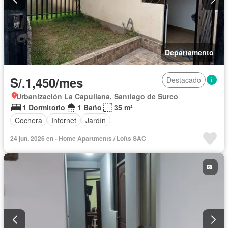
Departamento
S/.1,450/mes
Destacado
Urbanización La Capullana, Santiago de Surco
1 Dormitorio
1 Baño
35 m²
Cochera
Internet
Jardín
24 jun. 2026 en - Home Apartments / Lofts SAC