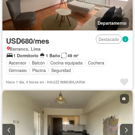
Departamento
USD680/mes
Destacado
Barranco, Lima
1 Dormitorio
1 Baño
49 m²
Ascensor
Balcón
Cocina equipada
Cochera
Gimnasio
Piscina
Seguridad
Completamente amoblado
Hace 1 día, 4 horas en - HAUZZ INMOBILIARIA