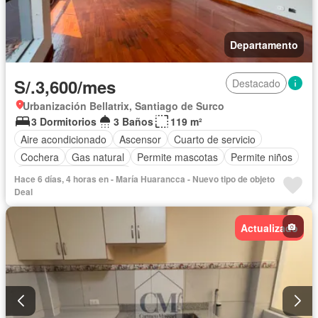
Departamento
S/.3,600/mes
Destacado
Urbanización Bellatrix, Santiago de Surco
3 Dormitorios
3 Baños
119 m²
Aire acondicionado
Ascensor
Cuarto de servicio
Cochera
Gas natural
Permite mascotas
Permite niños
Parcialmente amoblado
Hace 6 días, 4 horas en - María Huarancca - Nuevo tipo de objeto
Deal
Actualizado