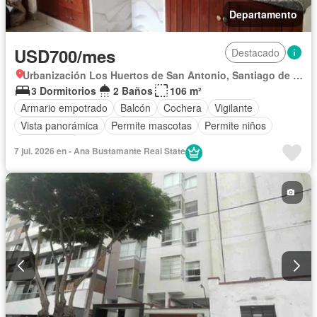
Departamento
USD700/mes
Destacado
Urbanización Los Huertos de San Antonio, Santiago de Surco
3 Dormitorios
2 Baños
106 m²
Armario empotrado
Balcón
Cochera
Vigilante
Vista panorámica
Permite mascotas
Permite niños
Sin amoblar
7 jul. 2026 en - Ana Bustamante Real State