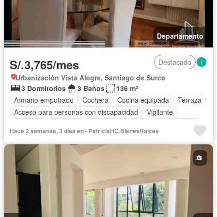
Departamento
S/.3,765/mes
Destacado
Urbanización Vista Alegre, Santiago de Surco
3 Dormitorios
3 Baños
136 m²
Armario empotrado
Cochera
Cocina equipada
Terraza
Acceso para personas con discapacidad
Vigilante
Ascensor
Seguridad
Permite mascotas
Permite niños
Hace 2 semanas, 3 días en - PatriciaHC.BienesRaices
Completamente amoblado