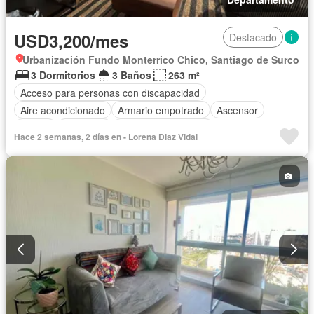
USD3,200/mes
Destacado
Urbanización Fundo Monterrico Chico, Santiago de Surco
3 Dormitorios
3 Baños
263 m²
Acceso para personas con discapacidad
Aire acondicionado
Armario empotrado
Ascensor
Balcón
Barbacoa
Caseta de vigilancia
Hace 2 semanas, 2 días en - Lorena Diaz Vidal
Cuarto de servicio
Cochera
Gimnasio
Jacuzzi
Vigilante
Sauna
Seguridad
Vista panorámica
Sin amoblar