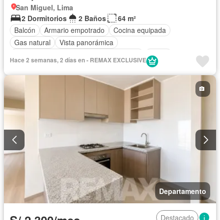
San Miguel, Lima
2 Dormitorios
2 Baños
64 m²
Balcón
Armario empotrado
Cocina equipada
Gas natural
Vista panorámica
Acceso para personas con discapacidad
Jardín
Hace 2 semanas, 2 días en - REMAX EXCLUSIVE
Barbacoa
Gimnasio
Ascensor
Seguridad
Piscina
Terraza
Caseta de vigilancia
Permite mascotas
Permite niños
Completamente amoblado
Departamento
Destacado