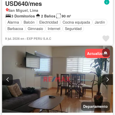
USD640/mes
San Miguel, Lima
3 Dormitorios
2 Baños
90 m²
Alarma
Balcón
Electricidad
Cocina equipada
Jardín
Barbacoa
Gimnasio
Internet
Seguridad
Cuarto de servicio
Agua
9 jul. 2026 en - EXP PERU S.A.C
Actualizado
Departamento