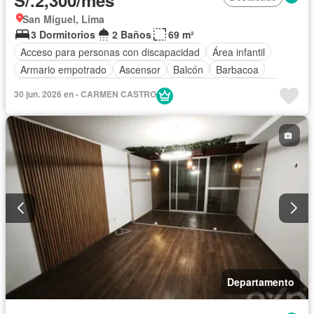
S/.2,300/mes
San Miguel, Lima
3 Dormitorios
2 Baños
69 m²
Acceso para personas con discapacidad
Área infantil
Armario empotrado
Ascensor
Balcón
Barbacoa
Bodega
Gas natural
Gimnasio
Piscina
Seguridad
30 jun. 2026 en - CARMEN CASTRO
Permite mascotas
Sin amoblar
Departamento