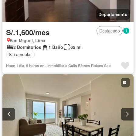
Departamento
S/.1,600/mes
Destacado
San Miguel, Lima
2 Dormitorios
1 Baño
65 m²
Sin amoblar
Hace 1 día, 9 horas en - Inmobiliaria Galls Bienes Raíces Sac