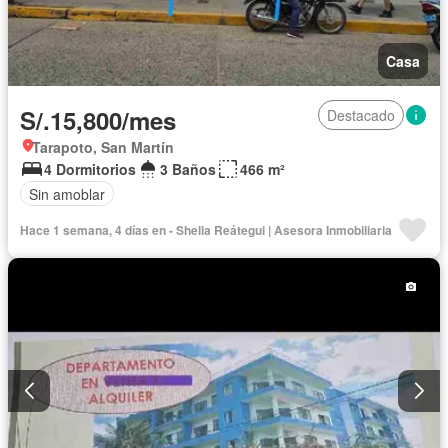
Casa
S/.15,800/mes
Destacado
Tarapoto, San Martín
4 Dormitorios
3 Baños
466 m²
Sin amoblar
Hace 1 semana, 4 días en - Shella Reátegui | Asesora Inmobiliaria