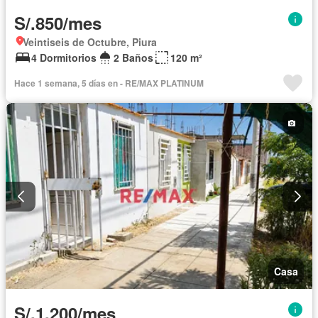
S/.850/mes
Veintiseis de Octubre, Piura
4 Dormitorios
2 Baños
120 m²
Hace 1 semana, 5 días en - RE/MAX PLATINUM
Casa
S/.1,200/mes