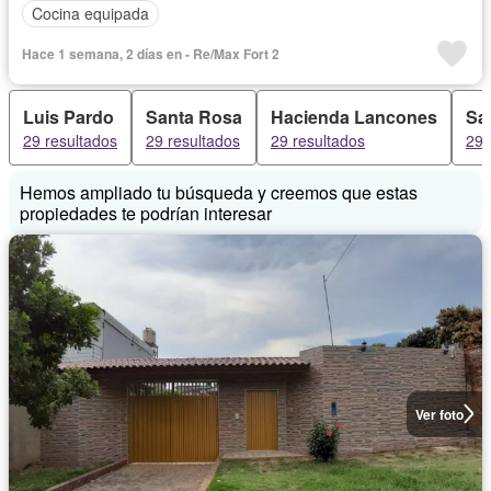
Cocina equipada
Hace 1 semana, 2 días en - Re/Max Fort 2
Luis Pardo
Santa Rosa
Hacienda Lancones
Sa
29 resultados
29 resultados
29 resultados
29 
Hemos ampliado tu búsqueda y creemos que estas
propiedades te podrían interesar
Ver foto