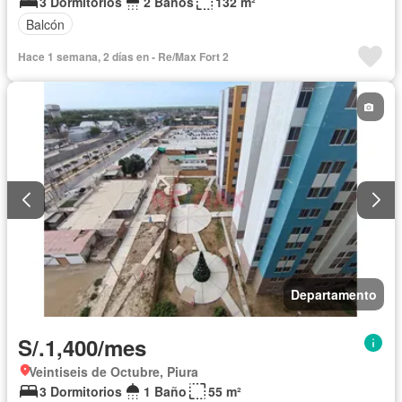
3 Dormitorios
2 Baños
132 m²
Balcón
Hace 1 semana, 2 días en - Re/Max Fort 2
Departamento
S/.1,400/mes
Veintiseis de Octubre, Piura
3 Dormitorios
1 Baño
55 m²