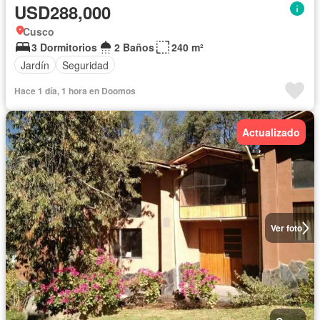
USD288,000
Cusco
3 Dormitorios
2 Baños
240 m²
Jardín
Seguridad
Hace 1 día, 1 hora en Doomos
Actualizado
Ver foto