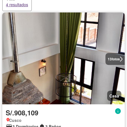
4 resultados
13
fotos
Casa
S/.908,109
Cusco
3 Dormitorios
3 Baños