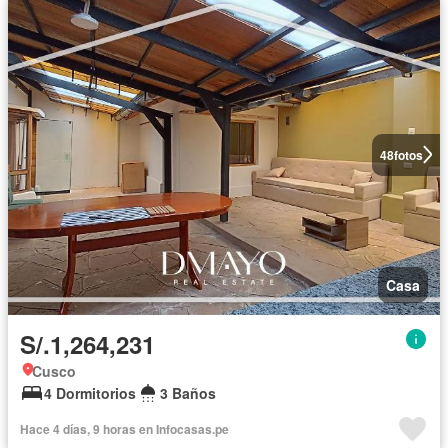
48
fotos
Casa
S/.1,264,231
Cusco
4 Dormitorios
3 Baños
Hace 4 días, 9 horas en Infocasas.pe