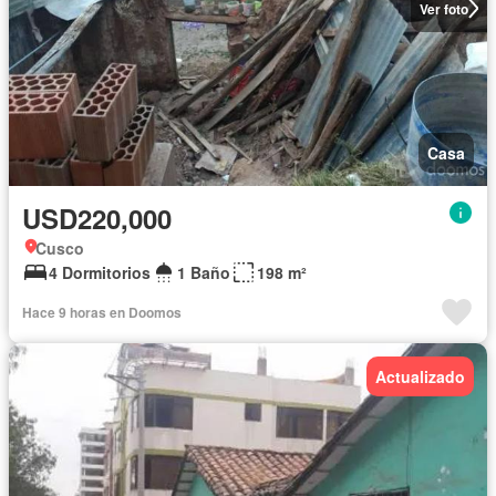
Ver foto
Casa
USD220,000
Cusco
4 Dormitorios
1 Baño
198 m²
Hace 9 horas en Doomos
Actualizado