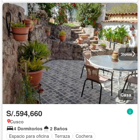
3
fotos
Casa
S/.594,660
Cusco
4 Dormitorios
2 Baños
Espacio para oficina
Terraza
Cochera