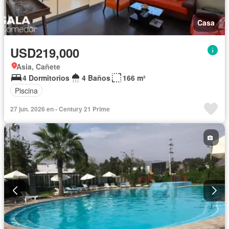
Casa
USD219,000
Asia, Cañete
4 Dormitorios
4 Baños
166 m²
Piscina
27 jun. 2026 en - Century 21 Prime