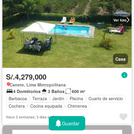
Ver foto
Casa
S/.4,279,000
Canete, Lima Metropolitana
4 Dormitorios
3 Baños
600 m²
Barbacoa
Terraza
Jardín
Piscina
Cuarto de servicio
Cochera
Cocina equipada
Chimenea
Hace 2 semanas, 3 días en Doomos
Guardar