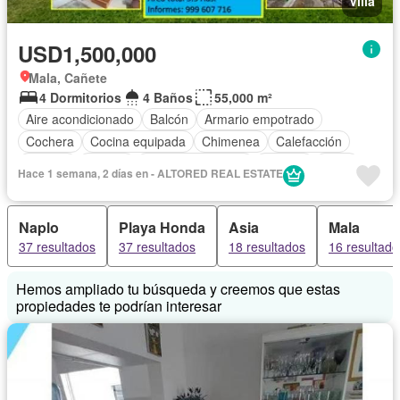
Villa
USD1,500,000
Mala, Cañete
4 Dormitorios
4 Baños
55,000 m²
Aire acondicionado
Balcón
Armario empotrado
Cochera
Cocina equipada
Chimenea
Calefacción
Internet
Jacuzzi
Cuarto de servicio
Terraza
Agua
Hace 1 semana, 2 días en - ALTORED REAL ESTATE
Tanque de agua
Patio
Área infantil
Jardín
Barbacoa
Seguridad
Piscina
Parcialmente amoblado
Naplo
Playa Honda
Asia
Mala
37 resultados
37 resultados
18 resultados
16 resultado
Hemos ampliado tu búsqueda y creemos que estas
propiedades te podrían interesar