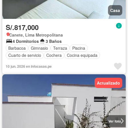
Casa
S/.817,000
Canete, Lima Metropolitana
4 Dormitorios
3 Baños
Barbacoa
Gimnasio
Terraza
Piscina
Cuarto de servicio
Cochera
Cocina equipada
Sin amoblar
10 jun. 2026 en Infocasas.pe
Actualizado
Ver foto