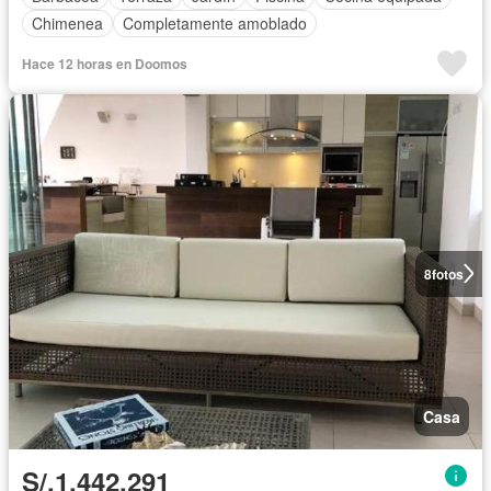
Chimenea
Completamente amoblado
Hace 12 horas en Doomos
8
fotos
Casa
S/.1,442,291