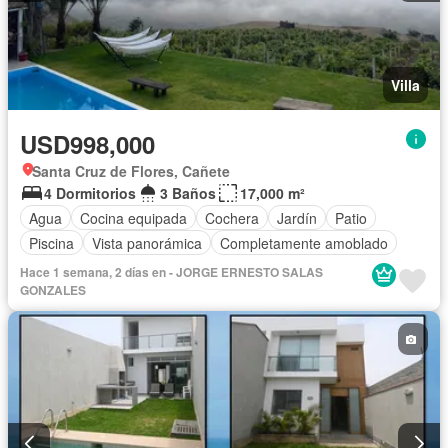
Villa
USD998,000
Santa Cruz de Flores, Cañete
4 Dormitorios
3 Baños
17,000 m²
Agua
Cocina equipada
Cochera
Jardín
Patio
Piscina
Vista panorámica
Completamente amoblado
Hace 1 semana, 2 días en - JORGE ERNESTO SALAS
GONZALES