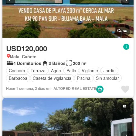
Casa
USD120,000
Mala, Cañete
4 Dormitorios
3 Baños
200 m²
Cochera
Terraza
Agua
Patio
Vigilante
Jardín
Barbacoa
Caseta de vigilancia
Piscina
Sin amoblar
Hace 1 semana, 2 días en - ALTORED REAL ESTATE