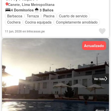
Canete, Lima Metropolitana
4 Dormitorios
3 Baños
Barbacoa
Terraza
Piscina
Cuarto de servicio
Cochera
Cocina equipada
Completamente amoblado
11 jun. 2026 en Infocasas.pe
Actualizado
Ver foto
Casa