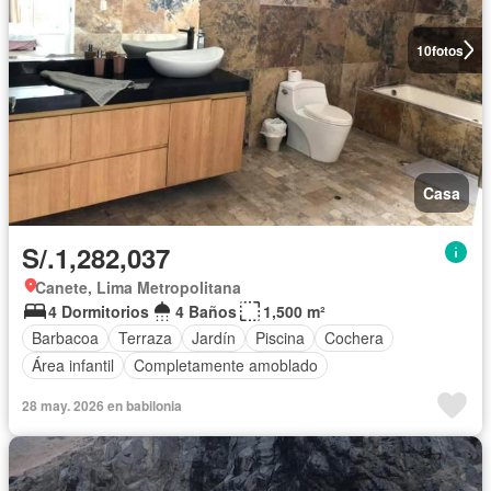
10
fotos
Casa
S/.1,282,037
Canete, Lima Metropolitana
4 Dormitorios
4 Baños
1,500 m²
Barbacoa
Terraza
Jardín
Piscina
Cochera
Área infantil
Completamente amoblado
28 may. 2026 en babilonia