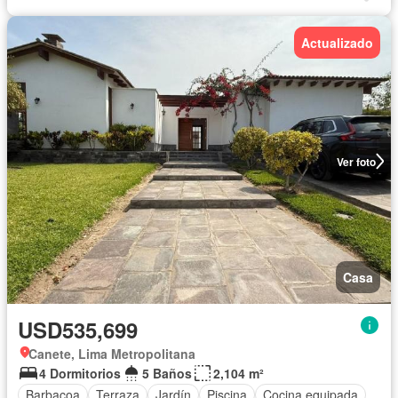
Actualizado
Ver foto
Casa
USD535,699
Canete, Lima Metropolitana
4 Dormitorios
5 Baños
2,104 m²
Barbacoa
Terraza
Jardín
Piscina
Cocina equipada