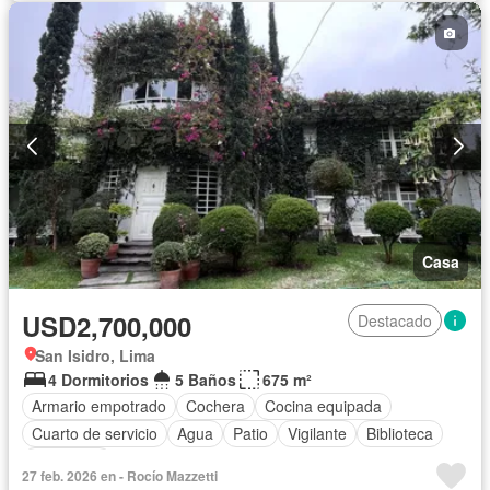
Casa
USD2,700,000
Destacado
San Isidro, Lima
4 Dormitorios
5 Baños
675 m²
Armario empotrado
Cochera
Cocina equipada
Cuarto de servicio
Agua
Patio
Vigilante
Biblioteca
Seguridad
27 feb. 2026 en - Rocío Mazzetti