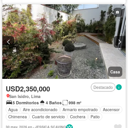
Casa
USD2,350,000
Destacado
San Isidro, Lima
5 Dormitorios
4 Baños
998 m²
Agua
Aire acondicionado
Armario empotrado
Ascensor
Chimenea
Cuarto de servicio
Cochera
Patio
Vigilante
Terraza
Sin amoblar
30 may. 2026 en - JESSICA SCAVINO