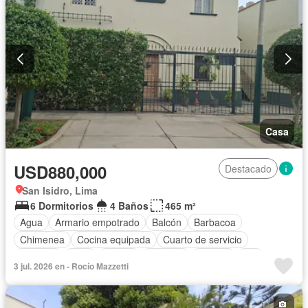
Casa
USD880,000
Destacado
San Isidro, Lima
6 Dormitorios
4 Baños
465 m²
Agua
Armario empotrado
Balcón
Barbacoa
Chimenea
Cocina equipada
Cuarto de servicio
Cochera
Patio
Piscina
Vigilante
Terraza
Wifi
3 jul. 2026 en - Rocío Mazzetti