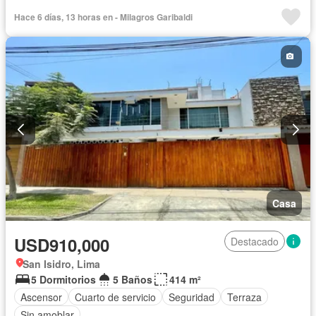
Tanque de agua
Cocina equipada
Cuarto de servicio
Hace 6 días, 13 horas en - Milagros Garibaldi
Cochera
Gas natural
Gimnasio
Patio
Piscina
Vigilante
Seguridad
Terraza
Vista panorámica
Sin amoblar
Casa
USD910,000
Destacado
San Isidro, Lima
5 Dormitorios
5 Baños
414 m²
Ascensor
Cuarto de servicio
Seguridad
Terraza
Sin amoblar