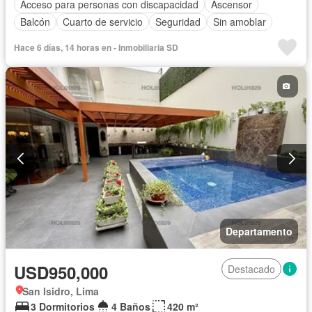
Acceso para personas con discapacidad
Ascensor
Balcón
Cuarto de servicio
Seguridad
Sin amoblar
Hace 6 días, 14 horas en - Inmobiliaria SD
Departamento
USD950,000
Destacado
San Isidro, Lima
3 Dormitorios
4 Baños
420 m²