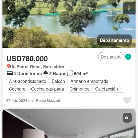
Departamento
USD780,000
Destacado
Ur. Santa Rosa, San Isidro
4 Dormitorios
5 Baños
504 m²
Aire acondicionado
Balcón
Armario empotrado
Cochera
Cocina equipada
Chimenea
Calefacción
Jacuzzi
Vista panorámica
Cuarto de servicio
Terraza
27 feb. 2026 en - Rocío Mazzetti
Patio
Vigilante
Jardín
Barbacoa
Gimnasio
Ascensor
Seguridad
Parcialmente amoblado