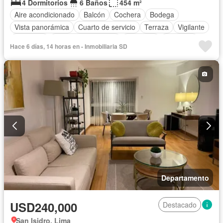
4 Dormitorios
6 Baños
454 m²
Aire acondicionado
Balcón
Cochera
Bodega
Vista panorámica
Cuarto de servicio
Terraza
Vigilante
Barbacoa
Caseta de vigilancia
Gimnasio
Ascensor
Hace 6 días, 14 horas en - Inmobiliaria SD
Seguridad
Piscina
Sin amoblar
Departamento
USD240,000
Destacado
San Isidro, Lima