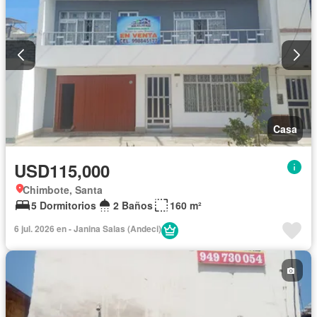
Casa
USD115,000
Chimbote, Santa
5 Dormitorios
2 Baños
160 m²
6 jul. 2026 en - Janina Salas (Andeci)