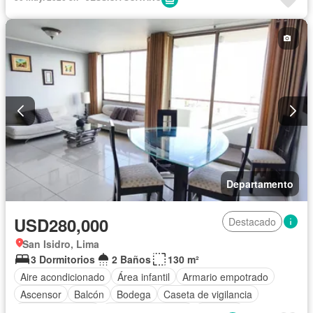
Departamento
USD280,000
Destacado
San Isidro, Lima
3 Dormitorios
2 Baños
130 m²
Aire acondicionado
Área infantil
Armario empotrado
Ascensor
Balcón
Bodega
Caseta de vigilancia
Cocina equipada
Cuarto de servicio
Cochera