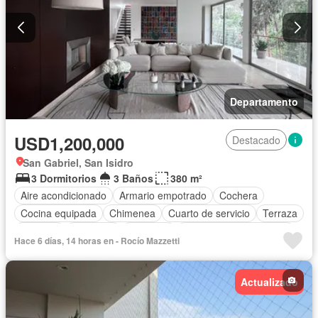
Departamento
USD1,200,000
Destacado
San Gabriel, San Isidro
3 Dormitorios
3 Baños
380 m²
Aire acondicionado
Armario empotrado
Cochera
Cocina equipada
Chimenea
Cuarto de servicio
Terraza
Vigilante
Barbacoa
Ascensor
Parcialmente amoblado
Hace 6 días, 14 horas en - Rocío Mazzetti
Actualizado