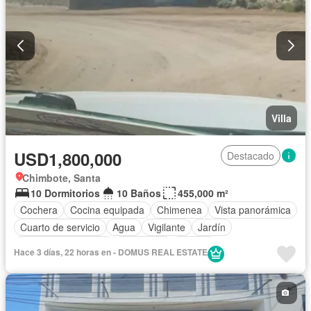
Vigilante
Seguridad
Parcialmente amoblado
Villa
USD1,800,000
Destacado
Chimbote, Santa
10 Dormitorios
10 Baños
455,000 m²
Cochera
Cocina equipada
Chimenea
Vista panorámica
Cuarto de servicio
Agua
Vigilante
Jardín
Caseta de vigilancia
Seguridad
Piscina
Hace 3 días, 22 horas en - DOMUS REAL ESTATE
Completamente amoblado