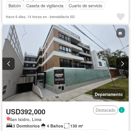
Balcón
Caseta de vigilancia
Cuarto de servicio
Gas natural
Vigilante
Seguridad
Sin amoblar
Hace 6 días, 14 horas en - Inmobiliaria SD
Departamento
USD392,000
Destacado
San Isidro, Lima
3 Dormitorios
4 Baños
130 m²