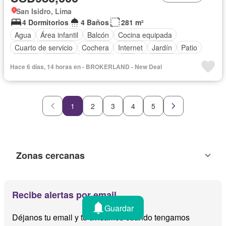
San Isidro, Lima
4 Dormitorios
4 Baños
281 m²
Agua
Área infantil
Balcón
Cocina equipada
Cuarto de servicio
Cochera
Internet
Jardín
Patio
Piscina
Seguridad
Terraza
Wifi
Sin amoblar
Hace 6 días, 14 horas en - BROKERLAND - New Deal
1
2
3
4
5
Zonas cercanas
Recibe alertas por email
Guardar
Déjanos tu email y te avisamos cuando tengamos