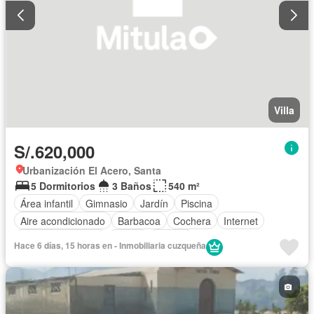
Villa
S/.620,000
Urbanización El Acero, Santa
5 Dormitorios
3 Baños
540 m²
Área infantil
Gimnasio
Jardín
Piscina
Aire acondicionado
Barbacoa
Cochera
Internet
Cuarto de servicio
Sauna
Jacuzzi
Hace 6 días, 15 horas en - Inmobiliaria cuzqueña
Acceso para personas con discapacidad
Cocina equipada
Calefacción
Terraza
Tanque de agua
Ascensor
Gas natural
Caseta de vigilancia
Armario empotrado
Balcón
Vista panorámica
Chimenea
Patio
Agua