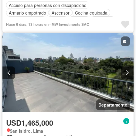
Acceso para personas con discapacidad
Armario empotrado
Ascensor
Cocina equipada
Cuarto de servicio
Cochera
Vigilante
Seguridad
Hace 6 días, 13 horas en - MW Investments SAC
Sin amoblar
Departamento
USD1,465,000
San Isidro, Lima