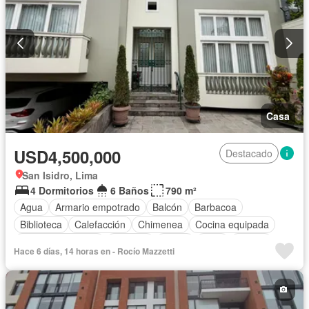
Casa
USD4,500,000
Destacado
San Isidro, Lima
4 Dormitorios
6 Baños
790 m²
Agua
Armario empotrado
Balcón
Barbacoa
Biblioteca
Calefacción
Chimenea
Cocina equipada
Cuarto de servicio
Cochera
Jardín
Patio
Piscina
Hace 6 días, 14 horas en - Rocío Mazzetti
Vigilante
Terraza