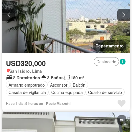
Departamento
USD320,000
Destacado
San Isidro, Lima
2 Dormitorios
3 Baños
180 m²
Armario empotrado
Ascensor
Balcón
Caseta de vigilancia
Cocina equipada
Cuarto de servicio
Internet
Seguridad
Terraza
Wifi
Hace 1 día, 9 horas en - Rocío Mazzetti