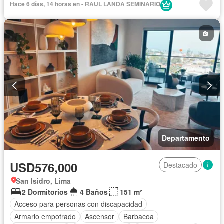
Hace 6 días, 14 horas en - RAUL LANDA SEMINARIO
Gas natural
Gimnasio
Jardín
Piscina
Vigilante
Sauna
Seguridad
Vista panorámica
Sin amoblar
Departamento
USD576,000
Destacado
San Isidro, Lima
2 Dormitorios
4 Baños
151 m²
Acceso para personas con discapacidad
Armario empotrado
Ascensor
Barbacoa