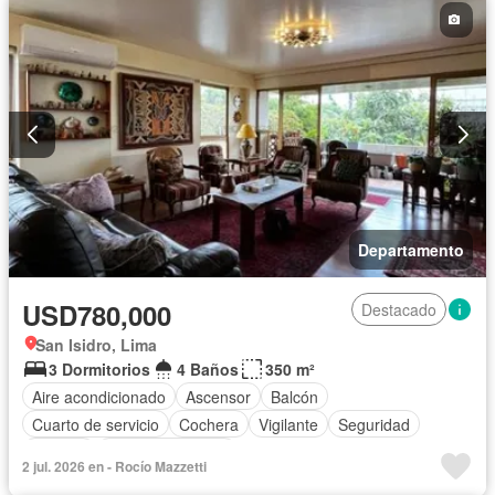
Departamento
USD780,000
Destacado
San Isidro, Lima
3 Dormitorios
4 Baños
350 m²
Aire acondicionado
Ascensor
Balcón
Cuarto de servicio
Cochera
Vigilante
Seguridad
Terraza
Vista panorámica
2 jul. 2026 en - Rocío Mazzetti