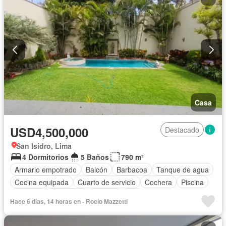
Casa
USD4,500,000
Destacado
San Isidro, Lima
4 Dormitorios
5 Baños
790 m²
Armario empotrado
Balcón
Barbacoa
Tanque de agua
Cocina equipada
Cuarto de servicio
Cochera
Piscina
Vigilante
Seguridad
Terraza
Wifi
Hace 6 días, 14 horas en - Rocío Mazzetti