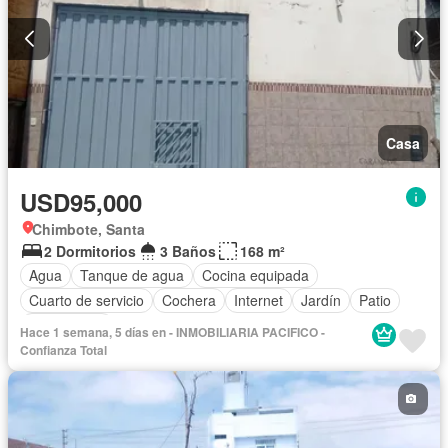
Casa
USD95,000
Chimbote, Santa
2 Dormitorios
3 Baños
168 m²
Agua
Tanque de agua
Cocina equipada
Cuarto de servicio
Cochera
Internet
Jardín
Patio
Sin amoblar
Hace 1 semana, 5 días en - INMOBILIARIA PACIFICO -
Confianza Total