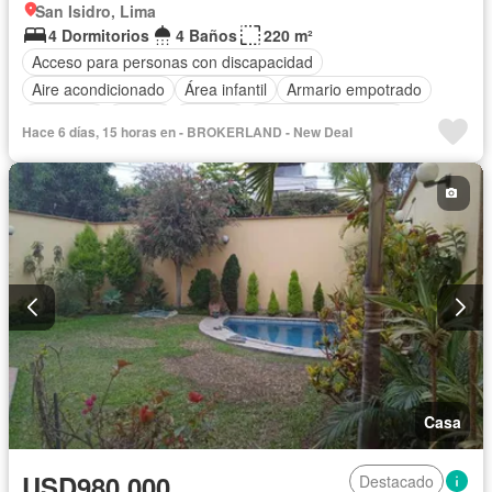
San Isidro, Lima
4 Dormitorios
4 Baños
220 m²
Acceso para personas con discapacidad
Aire acondicionado
Área infantil
Armario empotrado
Ascensor
Balcón
Bodega
Caseta de vigilancia
Hace 6 días, 15 horas en - BROKERLAND - New Deal
Tanque de agua
Cocina equipada
Cuarto de servicio
Cochera
Gas natural
Gimnasio
Internet
Jacuzzi
Jardín
Patio
Piscina
Vigilante
Sauna
Seguridad
Terraza
Vista panorámica
Wifi
Sin amoblar
Casa
USD980,000
Destacado