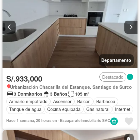
Departamento
S/.933,000
Destacado
Urbanización Chacarilla del Estanque, Santiago de Surco
3 Dormitorios
3 Baños
105 m²
Armario empotrado
Ascensor
Balcón
Barbacoa
Tanque de agua
Cocina equipada
Gas natural
Internet
Jardín
Vigilante
Seguridad
Terraza
Vista panorámica
Hace 1 semana, 20 horas en - EscaparateInmobiliario SAC
Wifi
Sin amoblar