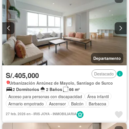
Departamento
S/.405,000
Destacado
Urbanización Antúnez de Mayolo, Santiago de Surco
2 Dormitorios
2 Baños
66 m²
Acceso para personas con discapacidad
Área infantil
Armario empotrado
Ascensor
Balcón
Barbacoa
Bodega
Caseta de vigilancia
Tanque de agua
27 feb. 2026 en - IRIS JOYA - INMOBILIARIA
Cocina equipada
Cochera
Gas natural
Jardín
Vigilante
Seguridad
Terraza
Vista panorámica