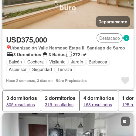
Departamento
USD375,000
Destacado
Urbanización Valle Hermoso Etapa II, Santiago de Surco
3 Dormitorios
3 Baños
272 m²
Balcón
Cochera
Vigilante
Jardín
Barbacoa
Ascensor
Seguridad
Terraza
Hace 2 semanas, 3 días en - Büro Propiedades
3 dormitorios
2 dormitorios
4 dormitorios
1 dorm
805 resultados
319 resultados
168 resultados
125 re