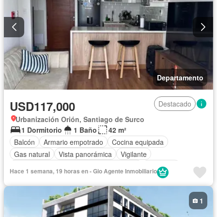
Departamento
USD117,000
Destacado
Urbanización Orión, Santiago de Surco
1 Dormitorio
1 Baño
42 m²
Balcón
Armario empotrado
Cocina equipada
Gas natural
Vista panorámica
Vigilante
Acceso para personas con discapacidad
Barbacoa
Hace 1 semana, 19 horas en - Gio Agente Inmobiliario
Caseta de vigilancia
Ascensor
Gimnasio
Seguridad
Permite mascotas
Permite niños
1
Completamente amoblado