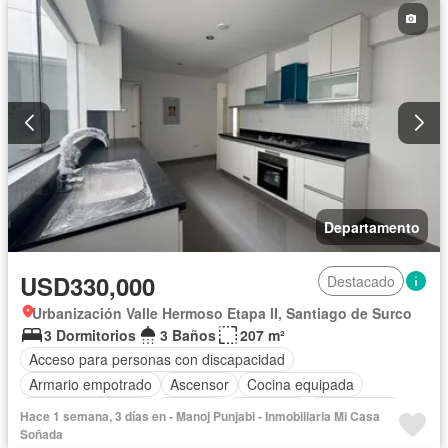
Departamento
USD330,000
Destacado
Urbanización Valle Hermoso Etapa II, Santiago de Surco
3 Dormitorios
3 Baños
207 m²
Acceso para personas con discapacidad
Armario empotrado
Ascensor
Cocina equipada
Cuarto de servicio
Cochera
Seguridad
Sin amoblar
Hace 1 semana, 3 días en - Manoj Punjabi - Inmobiliaria Mi Casa
Soñada