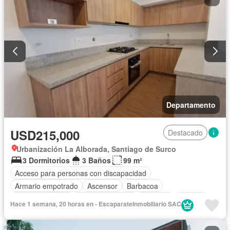
Departamento
USD215,000
Destacado
Urbanización La Alborada, Santiago de Surco
3 Dormitorios
3 Baños
99 m²
Acceso para personas con discapacidad
Armario empotrado
Ascensor
Barbacoa
Tanque de agua
Cocina equipada
Cochera
Internet
Hace 1 semana, 20 horas en - EscaparateInmobiliario SAC
Vigilante
Seguridad
Terraza
Vista panorámica
Wifi
Sin amoblar