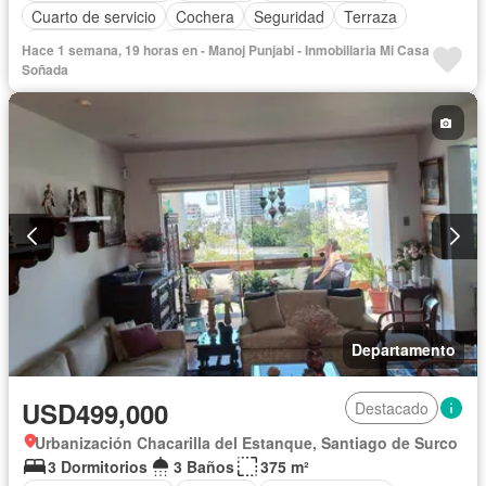
Cuarto de servicio
Cochera
Seguridad
Terraza
Vista panorámica
Sin amoblar
Hace 1 semana, 19 horas en - Manoj Punjabi - Inmobiliaria Mi Casa
Soñada
Departamento
USD499,000
Destacado
Urbanización Chacarilla del Estanque, Santiago de Surco
3 Dormitorios
3 Baños
375 m²