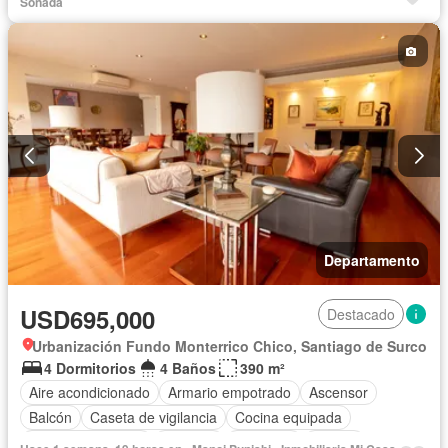
Piscina
Seguridad
Terraza
Sin amoblar
Soñada
Departamento
USD695,000
Destacado
Urbanización Fundo Monterrico Chico, Santiago de Surco
4 Dormitorios
4 Baños
390 m²
Aire acondicionado
Armario empotrado
Ascensor
Balcón
Caseta de vigilancia
Cocina equipada
Cuarto de servicio
Cochera
Gimnasio
Piscina