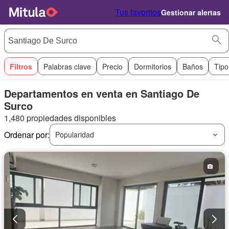
Tus favoritos
Gestionar alertas
Filtros
Palabras clave
Precio
Dormitorios
Baños
Tipo
Departamentos en venta en Santiago De
Surco
1,480 propiedades disponibles
Ordenar por:
Popularidad