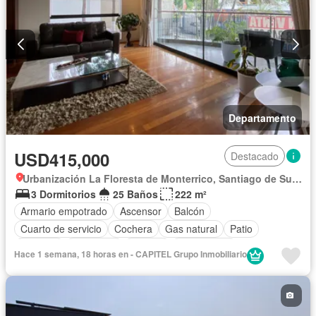
Departamento
USD415,000
Destacado
Urbanización La Floresta de Monterrico, Santiago de Surco
3 Dormitorios
25 Baños
222 m²
Armario empotrado
Ascensor
Balcón
Cuarto de servicio
Cochera
Gas natural
Patio
Vigilante
Seguridad
Terraza
Sin amoblar
Hace 1 semana, 18 horas en - CAPITEL Grupo Inmobiliario