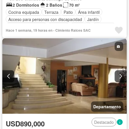
2 Dormitorios
2 Baños
70 m²
Cocina equipada
Terraza
Patio
Área infantil
Acceso para personas con discapacidad
Jardín
Caseta de vigilancia
Gimnasio
Ascensor
Seguridad
Hace 1 semana, 19 horas en - Cimiento Raices SAC
Piscina
Cancha de tenis
Sin amoblar
Departamento
USD890,000
Destacado