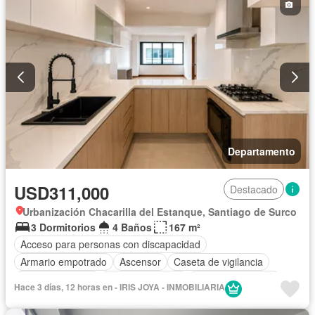
Parcialmente amoblado
Departamento
USD311,000
Destacado
Urbanización Chacarilla del Estanque, Santiago de Surco
3 Dormitorios
4 Baños
167 m²
Acceso para personas con discapacidad
Armario empotrado
Ascensor
Caseta de vigilancia
Tanque de agua
Cocina equipada
Cuarto de servicio
Hace 3 días, 12 horas en - IRIS JOYA - INMOBILIARIA
Cochera
Gas natural
Patio
Vigilante
Seguridad
Terraza
Vista panorámica
Sin amoblar