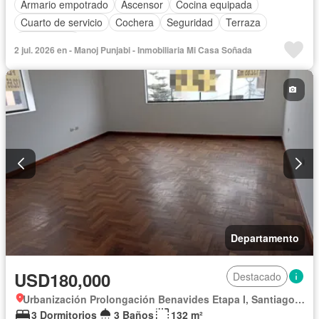
Armario empotrado
Ascensor
Cocina equipada
Cuarto de servicio
Cochera
Seguridad
Terraza
Sin amoblar
2 jul. 2026 en - Manoj Punjabi - Inmobiliaria Mi Casa Soñada
Departamento
USD180,000
Destacado
Urbanización Prolongación Benavides Etapa I, Santiago de Surco
3 Dormitorios
3 Baños
132 m²