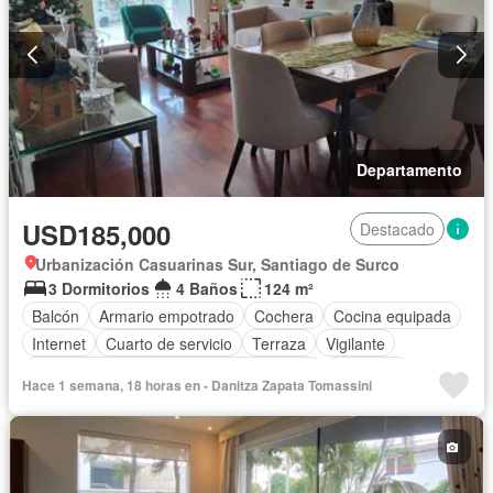
Departamento
USD185,000
Destacado
Urbanización Casuarinas Sur, Santiago de Surco
3 Dormitorios
4 Baños
124 m²
Balcón
Armario empotrado
Cochera
Cocina equipada
Internet
Cuarto de servicio
Terraza
Vigilante
Acceso para personas con discapacidad
Barbacoa
Hace 1 semana, 18 horas en - Danitza Zapata Tomassini
Caseta de vigilancia
Ascensor
Seguridad
Sin amoblar