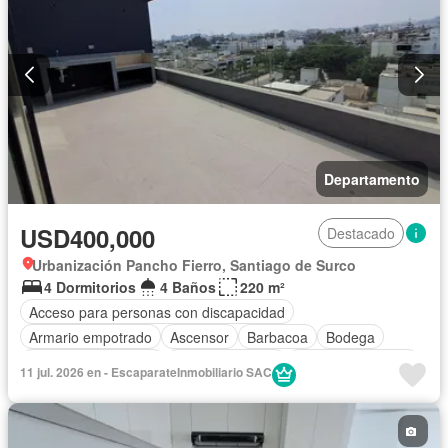
Departamento
USD400,000
Destacado
Urbanización Pancho Fierro, Santiago de Surco
4 Dormitorios
4 Baños
220 m²
Acceso para personas con discapacidad
Armario empotrado
Ascensor
Barbacoa
Bodega
Caseta de vigilancia
Tanque de agua
Cuarto de servicio
11 jul. 2026 en - EscaparateInmobiliario SAC
Cochera
Internet
Vigilante
Seguridad
Terraza
Vista panorámica
Wifi
Sin amoblar