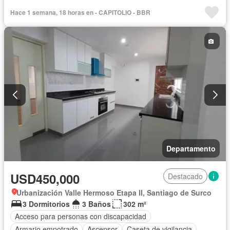
Barbacoa
Caseta de vigilancia
Tanque de agua
Hace 1 semana, 18 horas en - CAPITOLIO - BBR
Cocina equipada
Cochera
Seguridad
Terraza
Vista panorámica
Parcialmente amoblado
Departamento
USD450,000
Destacado
Urbanización Valle Hermoso Etapa II, Santiago de Surco
3 Dormitorios
3 Baños
302 m²
Acceso para personas con discapacidad
Armario empotrado
Ascensor
Caseta de vigilancia