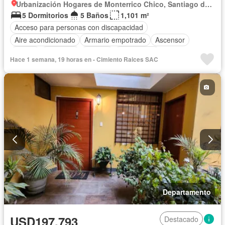
Urbanización Hogares de Monterrico Chico, Santiago de Surco
5 Dormitorios
5 Baños
1,101 m²
Acceso para personas con discapacidad
Aire acondicionado
Armario empotrado
Ascensor
Balcón
Barbacoa
Bodega
Calefacción
Hace 1 semana, 19 horas en - Cimiento Raices SAC
Cancha de tenis
Cocina equipada
Cuarto de servicio
Cochera
Piscina
Seguridad
Terraza
Vista panorámica
Sin amoblar
Departamento
USD197,793
Destacado