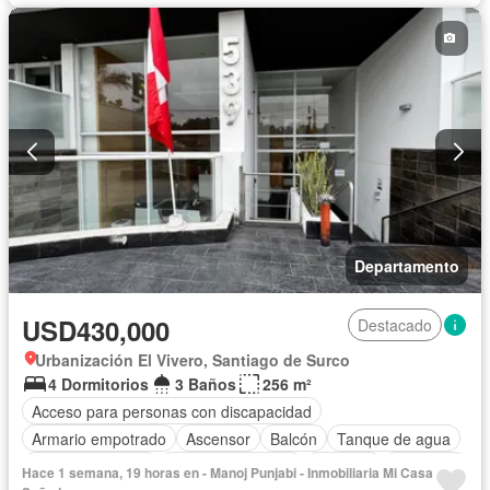
Departamento
USD430,000
Destacado
Urbanización El Vivero, Santiago de Surco
4 Dormitorios
3 Baños
256 m²
Acceso para personas con discapacidad
Armario empotrado
Ascensor
Balcón
Tanque de agua
Cocina equipada
Cuarto de servicio
Cochera
Gimnasio
Hace 1 semana, 19 horas en - Manoj Punjabi - Inmobiliaria Mi Casa