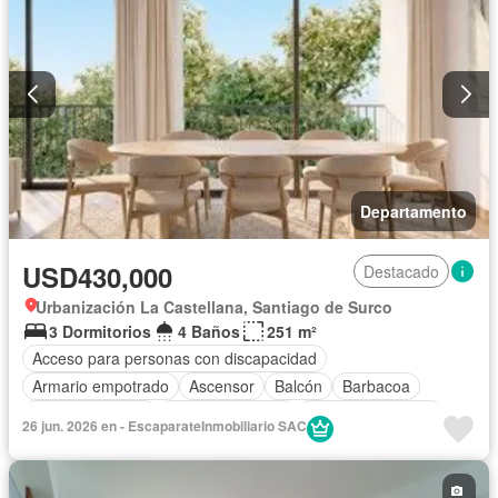
Departamento
USD430,000
Destacado
Urbanización La Castellana, Santiago de Surco
3 Dormitorios
4 Baños
251 m²
Acceso para personas con discapacidad
Armario empotrado
Ascensor
Balcón
Barbacoa
Tanque de agua
Cocina equipada
Cuarto de servicio
26 jun. 2026 en - EscaparateInmobiliario SAC
Cochera
Internet
Vigilante
Seguridad
Terraza
Vista panorámica
Wifi
Sin amoblar