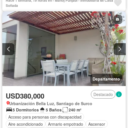
Hace 1 semana, 19 horas en - Manoj Punjabi - Inmobiliaria Mi Casa
Seguridad
Terraza
Sin amoblar
Soñada
Departamento
USD380,000
Destacado
Urbanización Bella Luz, Santiago de Surco
5 Dormitorios
5 Baños
240 m²
Acceso para personas con discapacidad
Aire acondicionado
Armario empotrado
Ascensor