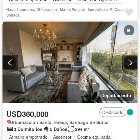
Tanque de agua
Cocina equipada
Cuarto de servicio
Hace 1 semana, 19 horas en - Manoj Punjabi - Inmobiliaria Mi Casa
Cochera
Seguridad
Terraza
Sin amoblar
Soñada
Departamento
USD360,000
Destacado
Urbanización Santa Teresa, Santiago de Surco
3 Dormitorios
5 Baños
294 m²
Armario empotrado
Ascensor
Cocina equipada