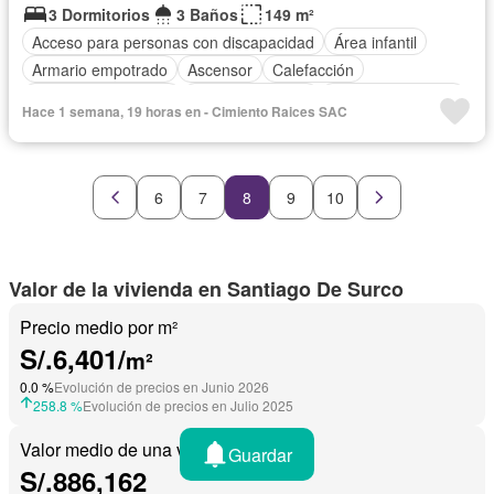
3 Dormitorios
3 Baños
149 m²
Acceso para personas con discapacidad
Área infantil
Armario empotrado
Ascensor
Calefacción
Caseta de vigilancia
Cocina equipada
Cuarto de servicio
Hace 1 semana, 19 horas en - Cimiento Raices SAC
Cochera
Gimnasio
Internet
Jardín
Patio
Piscina
Seguridad
Terraza
6
7
8
9
10
Valor de la vivienda en Santiago De Surco
Precio medio por m²
S/.6,401/
m²
0.0 %
Evolución de precios en Junio 2026
258.8 %
Evolución de precios en Julio 2025
Valor medio de una vivienda
Guardar
S/.886,162