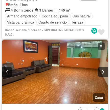
Breña, Lima
4 Dormitorios
3 Baños
140 m²
Armario empotrado
Cocina equipada
Gas natural
Vista panorámica
Cuarto de servicio
Terraza
Tanque de agua
Patio
Jardín
Parcialmente amoblado
Hace 1 semana, 1 hora en - IMPERIAL INN MIRAFLORES
S.A.C.
Casa