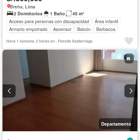
Breña, Lima
2 Dormitorios
1 Baño
45 m²
Acceso para personas con discapacidad
Área infantil
Armario empotrado
Ascensor
Balcón
Barbacoa
Tanque de agua
Gimnasio
Piscina
Vigilante
Hace 1 semana, 2 horas en - Fiorella Saldarriaga
Seguridad
Terraza
Vista panorámica
Sin amoblar
Departamento