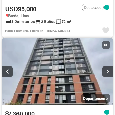
USD95,000
Destacado
Breña, Lima
3 Dormitorios
2 Baños
72 m²
Hace 1 semana, 1 hora en - REMAX SUNSET
Departamento
S/.360,000