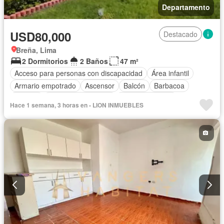
Departamento
USD80,000
Destacado
Breña, Lima
2 Dormitorios
2 Baños
47 m²
Acceso para personas con discapacidad
Área infantil
Armario empotrado
Ascensor
Balcón
Barbacoa
Bodega
Caseta de vigilancia
Tanque de agua
Hace 1 semana, 3 horas en - LION INMUEBLES
Cocina equipada
Gas natural
Gimnasio
Internet
Jardín
Patio
Piscina
Vigilante
Seguridad
Terraza
Vista panorámica
Wifi
Parcialmente amoblado