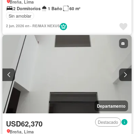
Breña, Lima
2 Dormitorios
1 Baño
60 m²
Sin amoblar
2 jun. 2026 en - RE/MAX NEXUS
Departamento
USD62,370
Destacado
Breña, Lima