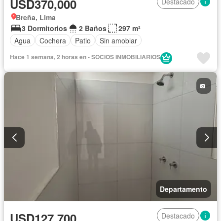
USD370,000
Destacado
Breña, Lima
3 Dormitorios
2 Baños
297 m²
Agua
Cochera
Patio
Sin amoblar
Hace 1 semana, 2 horas en - SOCIOS INMOBILIARIOS
Departamento
USD127,700
Destacado