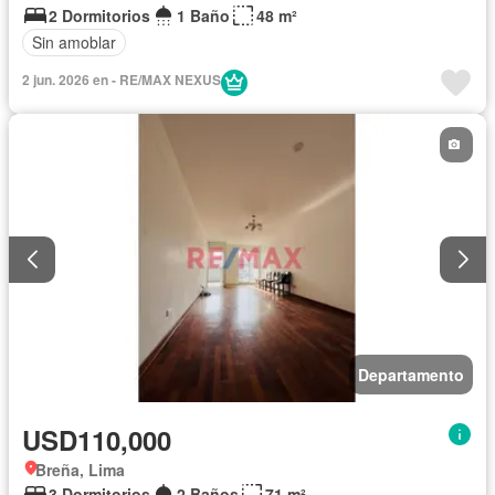
2 Dormitorios
1 Baño
48 m²
Sin amoblar
2 jun. 2026 en - RE/MAX NEXUS
Departamento
USD110,000
Breña, Lima
3 Dormitorios
2 Baños
71 m²