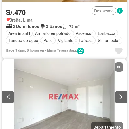
S/.470
Destacado
Breña, Lima
3 Dormitorios
3 Baños
73 m²
Área infantil
Armario empotrado
Ascensor
Barbacoa
Tanque de agua
Patio
Vigilante
Terraza
Sin amoblar
Hace 3 días, 8 horas en - María Teresa Japp
Departamento