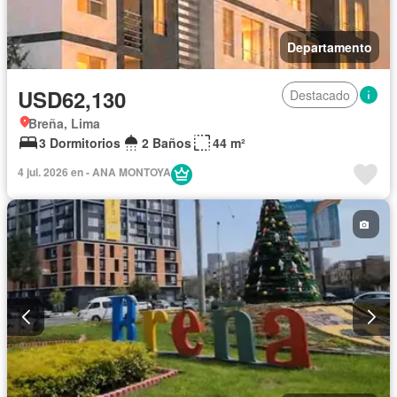
Departamento
USD62,130
Destacado
Breña, Lima
3 Dormitorios
2 Baños
44 m²
4 jul. 2026 en - ANA MONTOYA