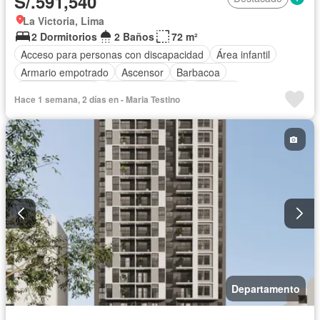
S/.591,540
La Victoria, Lima
2 Dormitorios
2 Baños
72 m²
Acceso para personas con discapacidad
Área infantil
Armario empotrado
Ascensor
Barbacoa
Tanque de agua
Cocina equipada
Cochera
Hace 1 semana, 2 días en - Maria Testino
Gas natural
Gimnasio
Internet
Jardín
Piscina
Seguridad
Terraza
Vista panorámica
Wifi
Sin amoblar
Departamento