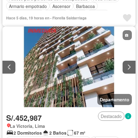
Armario empotrado
Ascensor
Barbacoa
Tanque de agua
Gimnasio
Piscina
Vigilante
Hace 5 días, 19 horas en - Fiorella Saldarriaga
Seguridad
Terraza
Caseta de vigilancia
Vista panorámica
Patio
Cocina equipada
Permite mascotas
Permite niños
Sin amoblar
Departamento
S/.452,987
Destacado
La Victoria, Lima
2 Dormitorios
2 Baños
67 m²