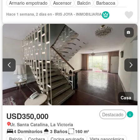
Armario empotrado
Ascensor
Balcón
Barbacoa
Caseta de vigilancia
Tanque de agua
Cocina equipada
Hace 1 semana, 2 días en - IRIS JOYA - INMOBILIARIA
Cochera
Gas natural
Gimnasio
Internet
Jardín
Patio
Piscina
Vigilante
Seguridad
Terraza
Vista panorámica
Parcialmente amoblado
Casa
USD350,000
Destacado
Ur. Santa Catalina, La Victoria
4 Dormitorios
3 Baños
160 m²
Balcón
Cochera
Cocina equipada
Vista panorámica