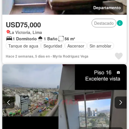
Departamento
USD75,000
Destacado
La Victoria, Lima
1 Dormitorio
1 Baño
56 m²
Tanque de agua
Seguridad
Ascensor
Sin amoblar
Hace 2 semanas, 5 días en - Myria Rodriguez Vega