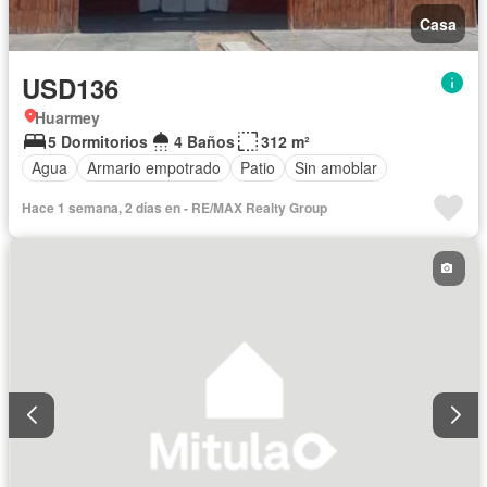
Casa
USD136
Huarmey
5 Dormitorios
4 Baños
312 m²
Agua
Armario empotrado
Patio
Sin amoblar
Hace 1 semana, 2 días en - RE/MAX Realty Group