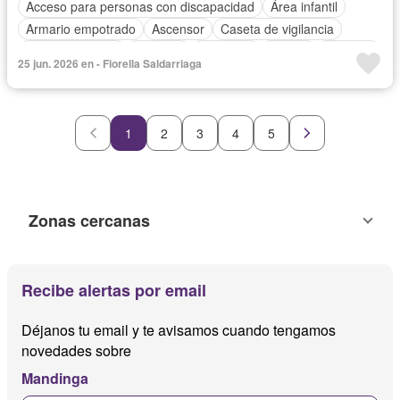
Acceso para personas con discapacidad
Área infantil
Armario empotrado
Ascensor
Caseta de vigilancia
Tanque de agua
Cochera
Gimnasio
Piscina
Vigilante
25 jun. 2026 en - Fiorella Saldarriaga
Seguridad
Terraza
Permite niños
Permite mascotas
Sin amoblar
1
2
3
4
5
Zonas cercanas
Recibe alertas por email
Déjanos tu email y te avisamos cuando tengamos
novedades sobre
Mandinga