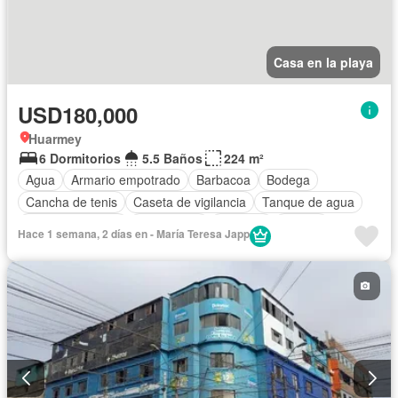
Casa en la playa
USD180,000
Huarmey
6 Dormitorios
5.5 Baños
224 m²
Agua
Armario empotrado
Barbacoa
Bodega
Cancha de tenis
Caseta de vigilancia
Tanque de agua
Cocina equipada
Electricidad
Cochera
Piscina
Hace 1 semana, 2 días en - María Teresa Japp
Seguridad
Terraza
Vista panorámica
Completamente amoblado