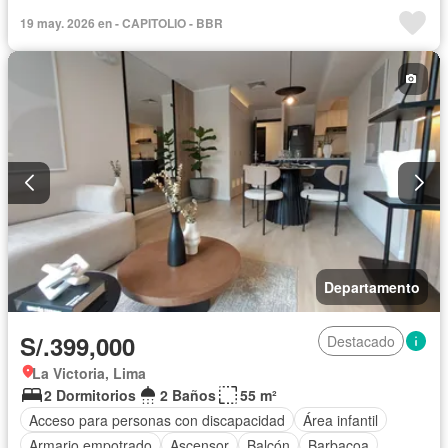
Caseta de vigilancia
Tanque de agua
Cochera
19 may. 2026 en - CAPITOLIO - BBR
Gas natural
Patio
Seguridad
Terraza
Vista panorámica
Sin amoblar
Departamento
S/.399,000
Destacado
La Victoria, Lima
2 Dormitorios
2 Baños
55 m²
Acceso para personas con discapacidad
Área infantil
Armario empotrado
Ascensor
Balcón
Barbacoa