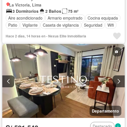
La Victoria, Lima
3 Dormitorios
2 Baños
75 m²
Aire acondicionado
Armario empotrado
Cocina equipada
Patio
Vigilante
Caseta de vigilancia
Seguridad
Wifi
Permite mascotas
Permite niños
Hace 2 días, 14 horas en - Nexus Elite Inmobiliaria
Departamento
Destacado