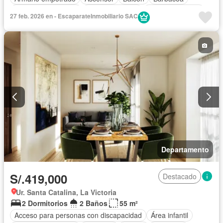
Caseta de vigilancia
Tanque de agua
Cocina equipada
27 feb. 2026 en - EscaparateInmobiliario SAC
Cochera
Gas natural
Gimnasio
Internet
Jardín
Patio
Piscina
Vigilante
Terraza
Vista panorámica
Wifi
Parcialmente amoblado
Departamento
S/.419,000
Destacado
Ur. Santa Catalina, La Victoria
2 Dormitorios
2 Baños
55 m²
Acceso para personas con discapacidad
Área infantil