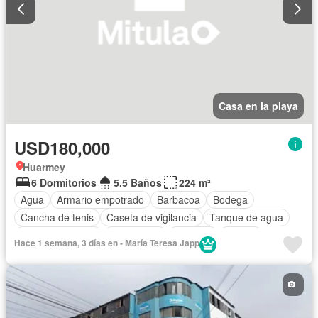
Casa en la playa
USD180,000
Huarmey
6 Dormitorios
5.5 Baños
224 m²
Agua
Armario empotrado
Barbacoa
Bodega
Cancha de tenis
Caseta de vigilancia
Tanque de agua
Cocina equipada
Electricidad
Cochera
Piscina
Hace 1 semana, 3 días en - María Teresa Japp
Seguridad
Terraza
Vista panorámica
Completamente amoblado