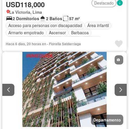
USD118,000
Destacado
La Victoria, Lima
2 Dormitorios
2 Baños
57 m²
Acceso para personas con discapacidad
Área infantil
Armario empotrado
Ascensor
Barbacoa
Tanque de agua
Gimnasio
Piscina
Vigilante
Hace 6 días, 20 horas en - Fiorella Saldarriaga
Seguridad
Terraza
Caseta de vigilancia
Vista panorámica
Patio
Cocina equipada
Permite mascotas
Permite niños
Sin amoblar
Departamento