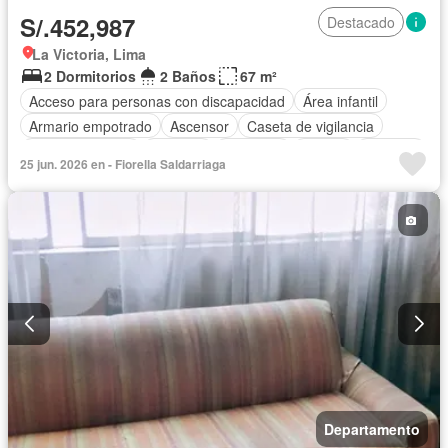
S/.452,987
Destacado
La Victoria, Lima
2 Dormitorios
2 Baños
67 m²
Acceso para personas con discapacidad
Área infantil
Armario empotrado
Ascensor
Caseta de vigilancia
Tanque de agua
Cochera
Gimnasio
Piscina
Vigilante
25 jun. 2026 en - Fiorella Saldarriaga
Seguridad
Terraza
Permite niños
Permite mascotas
Sin amoblar
Departamento