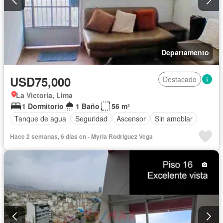
Departamento
USD75,000
Destacado
La Victoria, Lima
1 Dormitorio
1 Baño
56 m²
Tanque de agua
Seguridad
Ascensor
Sin amoblar
Hace 2 semanas, 6 días en - Myria Rodriguez Vega