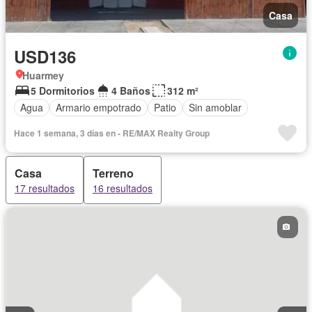
Casa
USD136
Huarmey
5 Dormitorios
4 Baños
312 m²
Agua
Armario empotrado
Patio
Sin amoblar
Hace 1 semana, 3 días en - RE/MAX Realty Group
Casa
Terreno
17 resultados
16 resultados