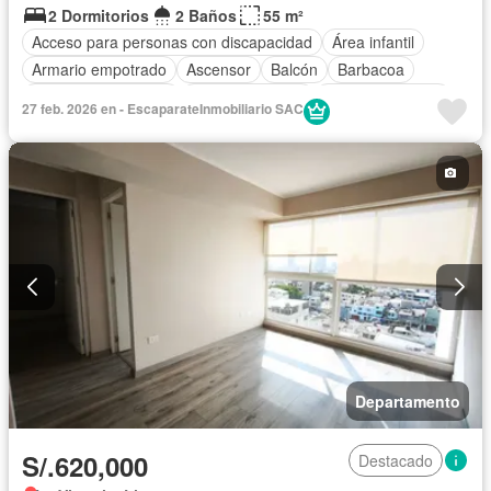
2 Dormitorios
2 Baños
55 m²
Acceso para personas con discapacidad
Área infantil
Armario empotrado
Ascensor
Balcón
Barbacoa
Caseta de vigilancia
Tanque de agua
Cocina equipada
27 feb. 2026 en - EscaparateInmobiliario SAC
Cochera
Gas natural
Gimnasio
Internet
Jardín
Patio
Piscina
Vigilante
Terraza
Vista panorámica
Wifi
Parcialmente amoblado
Departamento
S/.620,000
Destacado