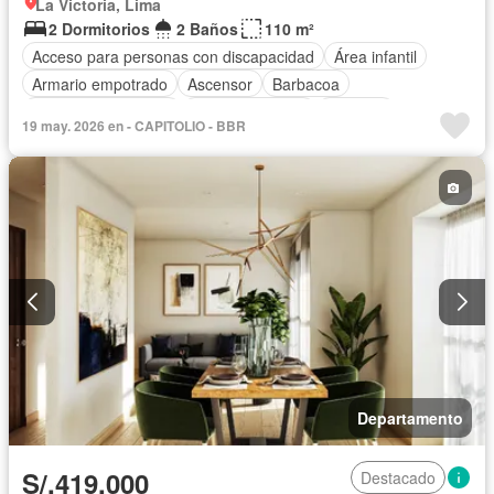
La Victoria, Lima
2 Dormitorios
2 Baños
110 m²
Acceso para personas con discapacidad
Área infantil
Armario empotrado
Ascensor
Barbacoa
Caseta de vigilancia
Tanque de agua
Cochera
19 may. 2026 en - CAPITOLIO - BBR
Gas natural
Patio
Seguridad
Terraza
Vista panorámica
Sin amoblar
Departamento
S/.419,000
Destacado