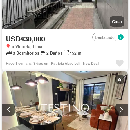
Casa
USD430,000
Destacado
La Victoria, Lima
3 Dormitorios
2 Baños
152 m²
Hace 1 semana, 3 días en - Patricia Abad Loli - New Deal