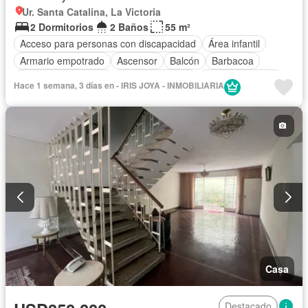
Ur. Santa Catalina, La Victoria
2 Dormitorios
2 Baños
55 m²
Acceso para personas con discapacidad
Área infantil
Armario empotrado
Ascensor
Balcón
Barbacoa
Caseta de vigilancia
Tanque de agua
Cocina equipada
Hace 1 semana, 3 días en - IRIS JOYA - INMOBILIARIA
Cochera
Gas natural
Gimnasio
Internet
Jardín
Patio
Piscina
Vigilante
Seguridad
Terraza
Vista panorámica
Parcialmente amoblado
Casa
Destacado