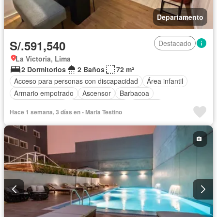
Departamento
S/.591,540
Destacado
La Victoria, Lima
2 Dormitorios
2 Baños
72 m²
Acceso para personas con discapacidad
Área infantil
Armario empotrado
Ascensor
Barbacoa
Tanque de agua
Cocina equipada
Cochera
Hace 1 semana, 3 días en - Maria Testino
Gas natural
Gimnasio
Internet
Jardín
Piscina
Seguridad
Terraza
Vista panorámica
Wifi
Sin amoblar