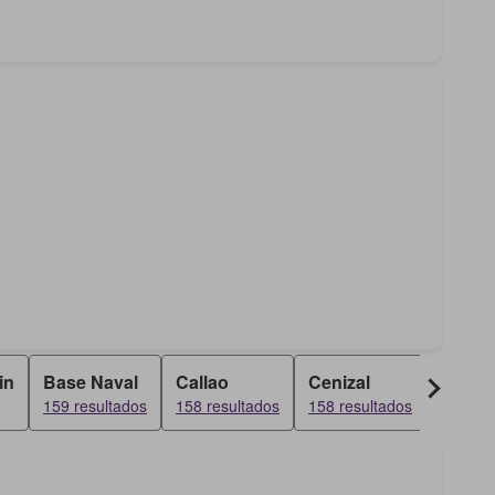
in
Base Naval
Callao
Cenizal
San A
159 resultados
158 resultados
158 resultados
158 res