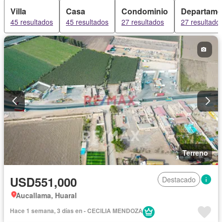
Villa
Casa
Condominio
Departame
45 resultados
45 resultados
27 resultados
27 resultado
Terreno
USD551,000
Destacado
Aucallama, Huaral
Hace 1 semana, 3 días en - CECILIA MENDOZA