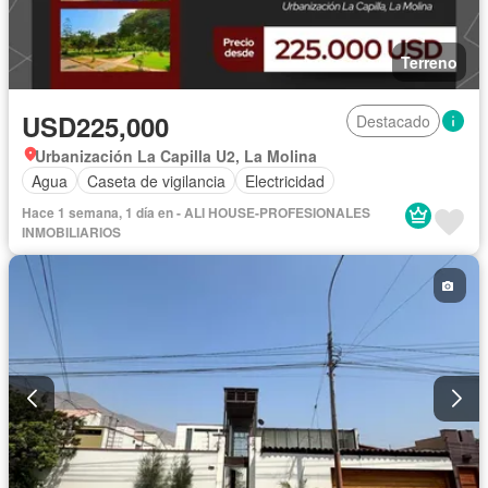
Terreno
USD225,000
Destacado
Urbanización La Capilla U2, La Molina
Agua
Caseta de vigilancia
Electricidad
Hace 1 semana, 1 día en - ALI HOUSE-PROFESIONALES
INMOBILIARIOS