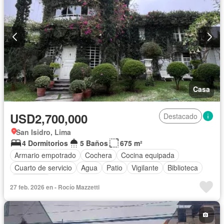
Casa
USD2,700,000
Destacado
San Isidro, Lima
4 Dormitorios
5 Baños
675 m²
Armario empotrado
Cochera
Cocina equipada
Cuarto de servicio
Agua
Patio
Vigilante
Biblioteca
Seguridad
27 feb. 2026 en - Rocío Mazzetti