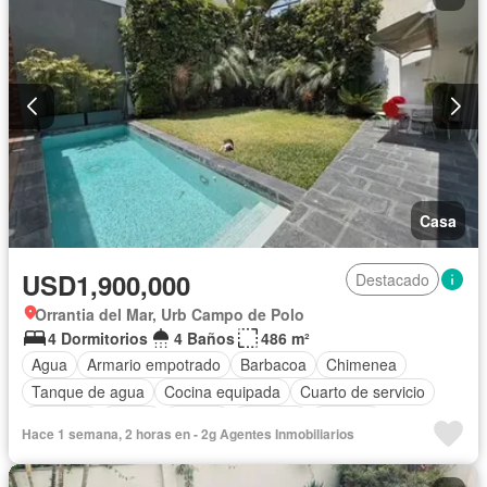
Casa
USD1,900,000
Destacado
Orrantia del Mar, Urb Campo de Polo
4 Dormitorios
4 Baños
486 m²
Agua
Armario empotrado
Barbacoa
Chimenea
Tanque de agua
Cocina equipada
Cuarto de servicio
Cochera
Jardín
Piscina
Vigilante
Terraza
Hace 1 semana, 2 horas en - 2g Agentes Inmobiliarios