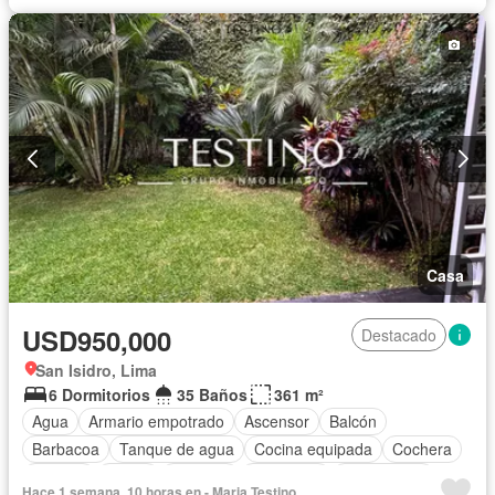
Parcialmente amoblado
Casa
USD950,000
Destacado
San Isidro, Lima
6 Dormitorios
35 Baños
361 m²
Agua
Armario empotrado
Ascensor
Balcón
Barbacoa
Tanque de agua
Cocina equipada
Cochera
Internet
Jardín
Vigilante
Seguridad
Sin amoblar
Hace 1 semana, 10 horas en - Maria Testino