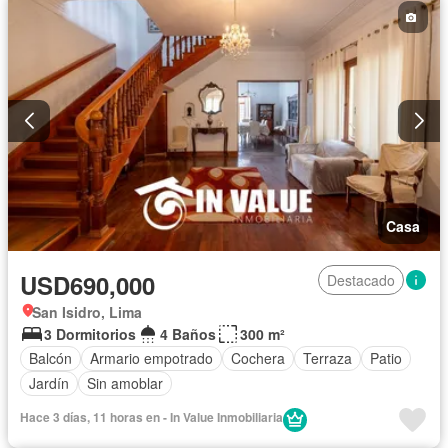
Casa
USD690,000
Destacado
San Isidro, Lima
3 Dormitorios
4 Baños
300 m²
Balcón
Armario empotrado
Cochera
Terraza
Patio
Jardín
Sin amoblar
Hace 3 días, 11 horas en - In Value Inmobiliaria