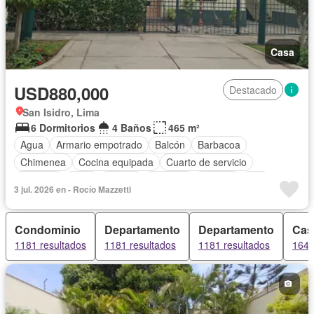
Casa
USD880,000
Destacado
San Isidro, Lima
6 Dormitorios
4 Baños
465 m²
Agua
Armario empotrado
Balcón
Barbacoa
Chimenea
Cocina equipada
Cuarto de servicio
Cochera
Patio
Piscina
Vigilante
Terraza
Wifi
3 jul. 2026 en - Rocío Mazzetti
Condominio
Departamento
Departamento
Cas
1181 resultados
1181 resultados
1181 resultados
164 