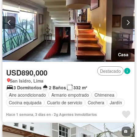
Casa
USD890,000
Destacado
San Isidro, Lima
3 Dormitorios
2 Baños
332 m²
Aire acondicionado
Armario empotrado
Chimenea
Cocina equipada
Cuarto de servicio
Cochera
Jardín
Vigilante
Sin amoblar
Hace 1 semana, 3 días en - 2g Agentes Inmobiliarios