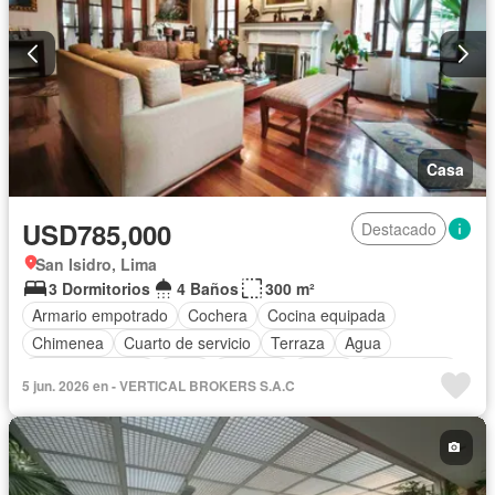
Casa
USD785,000
Destacado
San Isidro, Lima
3 Dormitorios
4 Baños
300 m²
Armario empotrado
Cochera
Cocina equipada
Chimenea
Cuarto de servicio
Terraza
Agua
Tanque de agua
Patio
Vigilante
Jardín
Sin amoblar
5 jun. 2026 en - VERTICAL BROKERS S.A.C