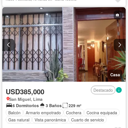
Casa
USD385,000
Destacado
San Miguel, Lima
6 Dormitorios
3 Baños
229 m²
Balcón
Armario empotrado
Cochera
Cocina equipada
Gas natural
Vista panorámica
Cuarto de servicio
Terraza
Tanque de agua
Patio
Vigilante