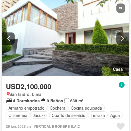
Casa
USD2,100,000
San Isidro, Lima
4 Dormitorios
9 Baños
638 m²
Armario empotrado
Cochera
Cocina equipada
Chimenea
Jacuzzi
Cuarto de servicio
Terraza
Agua
Tanque de agua
Patio
Área infantil
Vigilante
Jardín
29 jun. 2026 en - VERTICAL BROKERS S.A.C
Barbacoa
Gimnasio
Biblioteca
Seguridad
Piscina