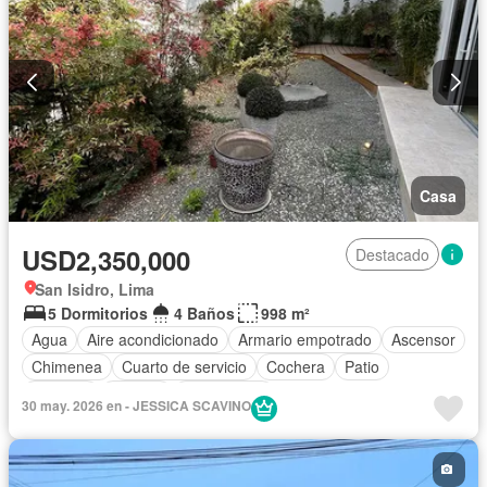
Casa
USD2,350,000
Destacado
San Isidro, Lima
5 Dormitorios
4 Baños
998 m²
Agua
Aire acondicionado
Armario empotrado
Ascensor
Chimenea
Cuarto de servicio
Cochera
Patio
Vigilante
Terraza
Sin amoblar
30 may. 2026 en - JESSICA SCAVINO