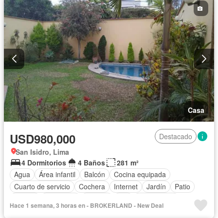
Casa
USD980,000
Destacado
San Isidro, Lima
4 Dormitorios
4 Baños
281 m²
Agua
Área infantil
Balcón
Cocina equipada
Cuarto de servicio
Cochera
Internet
Jardín
Patio
Piscina
Seguridad
Terraza
Wifi
Sin amoblar
Hace 1 semana, 3 horas en - BROKERLAND - New Deal