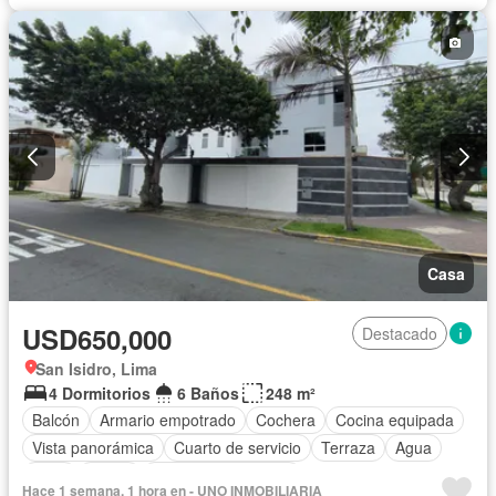
Casa
USD650,000
Destacado
San Isidro, Lima
4 Dormitorios
6 Baños
248 m²
Balcón
Armario empotrado
Cochera
Cocina equipada
Vista panorámica
Cuarto de servicio
Terraza
Agua
Patio
Jardín
Caseta de vigilancia
Hace 1 semana, 1 hora en - UNO INMOBILIARIA