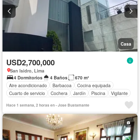
Casa
USD2,700,000
San Isidro, Lima
4 Dormitorios
4 Baños
670 m²
Aire acondicionado
Barbacoa
Cocina equipada
Cuarto de servicio
Cochera
Jardín
Piscina
Vigilante
Terraza
Vista panorámica
Parcialmente amoblado
Hace 1 semana, 2 horas en - Jose Bustamante