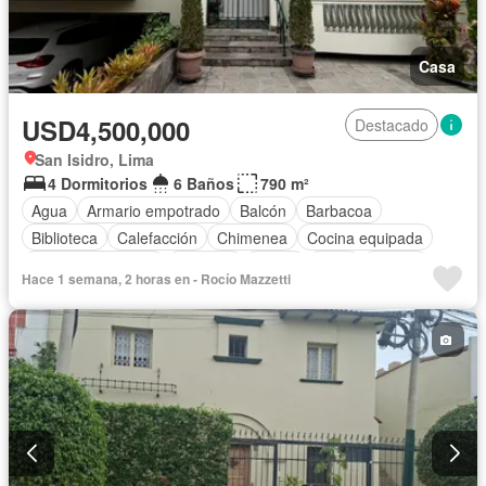
Casa
USD4,500,000
Destacado
San Isidro, Lima
4 Dormitorios
6 Baños
790 m²
Agua
Armario empotrado
Balcón
Barbacoa
Biblioteca
Calefacción
Chimenea
Cocina equipada
Cuarto de servicio
Cochera
Jardín
Patio
Piscina
Hace 1 semana, 2 horas en - Rocío Mazzetti
Vigilante
Terraza