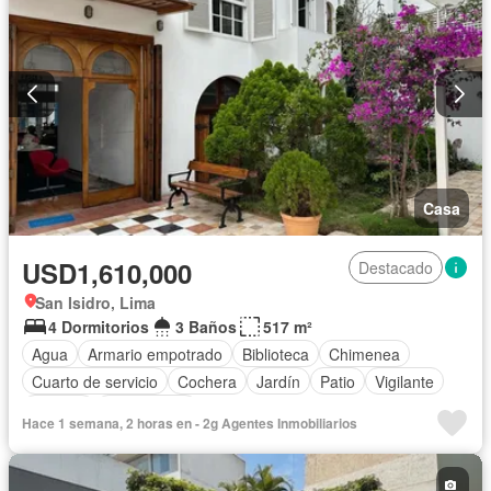
Casa
USD1,610,000
Destacado
San Isidro, Lima
4 Dormitorios
3 Baños
517 m²
Agua
Armario empotrado
Biblioteca
Chimenea
Cuarto de servicio
Cochera
Jardín
Patio
Vigilante
Terraza
Sin amoblar
Hace 1 semana, 2 horas en - 2g Agentes Inmobiliarios