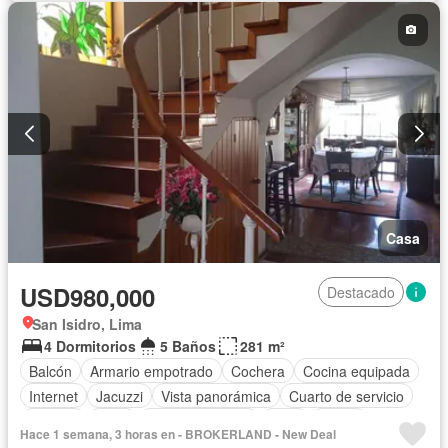
Casa
USD980,000
Destacado
San Isidro, Lima
4 Dormitorios
5 Baños
281 m²
Balcón
Armario empotrado
Cochera
Cocina equipada
Internet
Jacuzzi
Vista panorámica
Cuarto de servicio
Terraza
Agua
Tanque de agua
Patio
Jardín
Hace 1 semana, 3 horas en - BROKERLAND - New Deal
Seguridad
Piscina
Sin amoblar