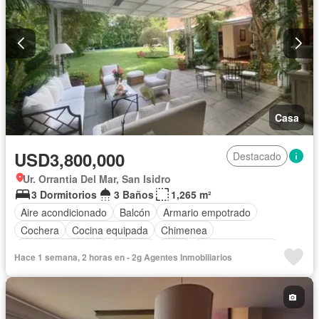
Casa
USD3,800,000
Destacado
Ur. Orrantia Del Mar, San Isidro
3 Dormitorios
3 Baños
1,265 m²
Aire acondicionado
Balcón
Armario empotrado
Cochera
Cocina equipada
Chimenea
Cuarto de servicio
Terraza
Agua
Tanque de agua
Hace 1 semana, 2 horas en - 2g Agentes Inmobiliarios
Vigilante
Jardín
Piscina
Sin amoblar