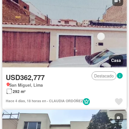
1
Casa
USD362,777
Destacado
San Miguel, Lima
292 m²
Hace 4 días, 18 horas en - CLAUDIA ORDÓÑEZ