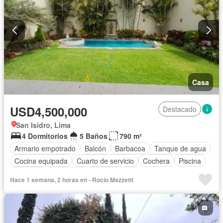
Casa
USD4,500,000
Destacado
San Isidro, Lima
4 Dormitorios
5 Baños
790 m²
Armario empotrado
Balcón
Barbacoa
Tanque de agua
Cocina equipada
Cuarto de servicio
Cochera
Piscina
Vigilante
Seguridad
Terraza
Wifi
Hace 1 semana, 2 horas en - Rocío Mazzetti