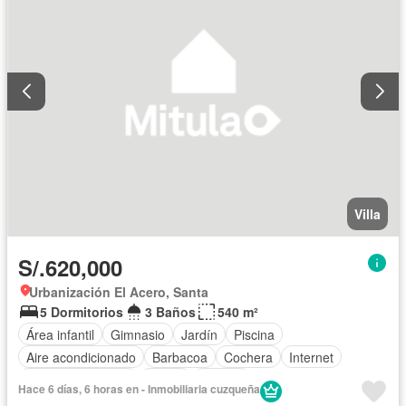
Villa
S/.620,000
Urbanización El Acero, Santa
5 Dormitorios
3 Baños
540 m²
Área infantil
Gimnasio
Jardín
Piscina
Aire acondicionado
Barbacoa
Cochera
Internet
Cuarto de servicio
Sauna
Jacuzzi
Hace 6 días, 6 horas en - Inmobiliaria cuzqueña
Acceso para personas con discapacidad
Cocina equipada