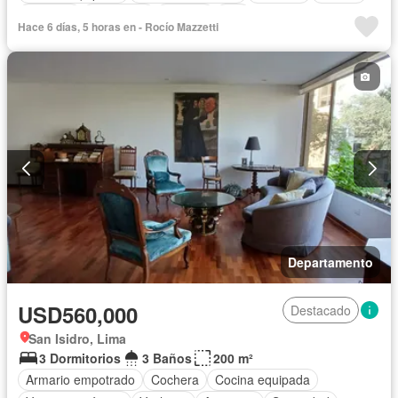
Vigilante
Seguridad
Terraza
Wifi
Hace 6 días, 5 horas en - Rocío Mazzetti
Departamento
USD560,000
Destacado
San Isidro, Lima
3 Dormitorios
3 Baños
200 m²
Armario empotrado
Cochera
Cocina equipada