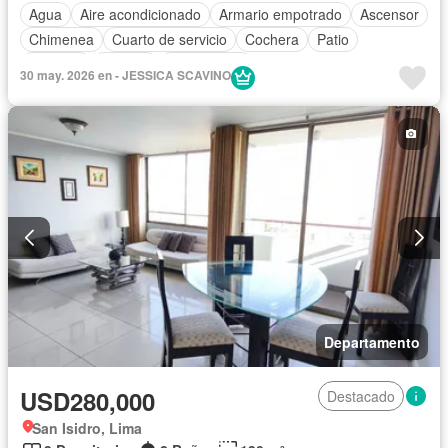
Agua
Aire acondicionado
Armario empotrado
Ascensor
Chimenea
Cuarto de servicio
Cochera
Patio
Vigilante
Terraza
Sin amoblar
30 may. 2026 en - JESSICA SCAVINO
Departamento
USD280,000
Destacado
San Isidro, Lima