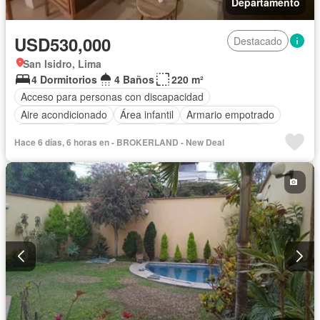
Departamento
USD530,000
Destacado
San Isidro, Lima
4 Dormitorios
4 Baños
220 m²
Acceso para personas con discapacidad
Aire acondicionado
Área infantil
Armario empotrado
Ascensor
Balcón
Bodega
Caseta de vigilancia
Hace 6 días, 6 horas en - BROKERLAND - New Deal
Tanque de agua
Cocina equipada
Cuarto de servicio
Cochera
Gas natural
Gimnasio
Internet
Jacuzzi
Jardín
Patio
Piscina
Vigilante
Sauna
Seguridad
Terraza
Vista panorámica
Wifi
Sin amoblar