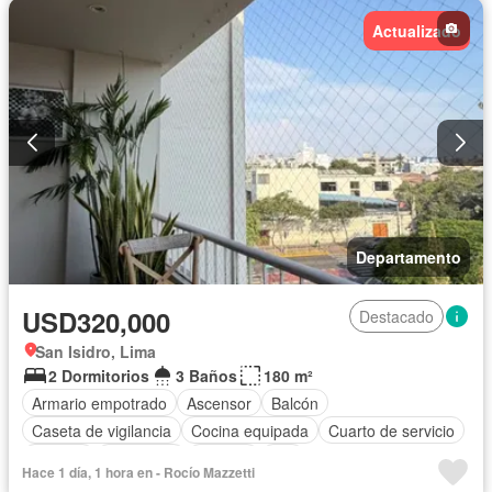
Actualizado
Departamento
USD320,000
Destacado
San Isidro, Lima
2 Dormitorios
3 Baños
180 m²
Armario empotrado
Ascensor
Balcón
Caseta de vigilancia
Cocina equipada
Cuarto de servicio
Internet
Seguridad
Terraza
Wifi
Hace 1 día, 1 hora en - Rocío Mazzetti