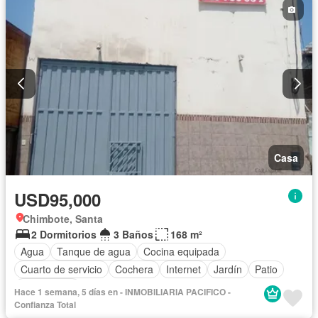
Casa
USD95,000
Chimbote, Santa
2 Dormitorios
3 Baños
168 m²
Agua
Tanque de agua
Cocina equipada
Cuarto de servicio
Cochera
Internet
Jardín
Patio
Sin amoblar
Hace 1 semana, 5 días en - INMOBILIARIA PACIFICO -
Confianza Total