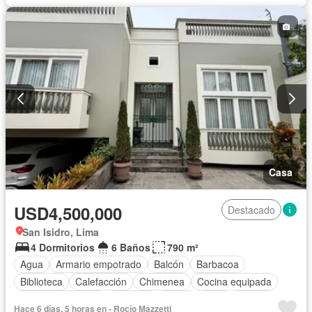
Casa
USD4,500,000
Destacado
San Isidro, Lima
4 Dormitorios
6 Baños
790 m²
Agua
Armario empotrado
Balcón
Barbacoa
Biblioteca
Calefacción
Chimenea
Cocina equipada
Cuarto de servicio
Cochera
Jardín
Patio
Piscina
Hace 6 días, 5 horas en - Rocío Mazzetti