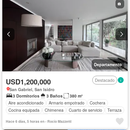
Departamento
USD1,200,000
Destacado
San Gabriel, San Isidro
3 Dormitorios
3 Baños
380 m²
Aire acondicionado
Armario empotrado
Cochera
Cocina equipada
Chimenea
Cuarto de servicio
Terraza
Vigilante
Barbacoa
Ascensor
Parcialmente amoblado
Hace 6 días, 5 horas en - Rocío Mazzetti