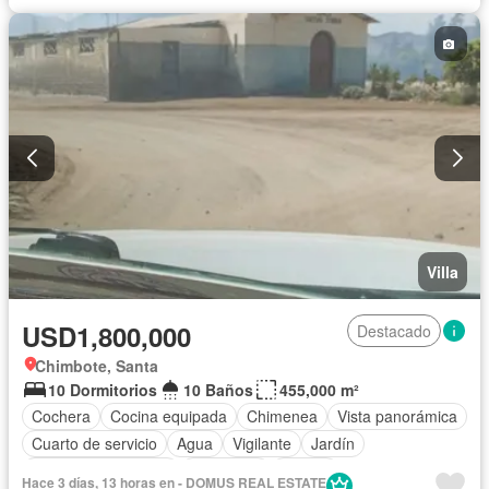
Calefacción
Terraza
Tanque de agua
Ascensor
Gas natural
Caseta de vigilancia
Armario empotrado
Balcón
Vista panorámica
Chimenea
Patio
Agua
Vigilante
Seguridad
Parcialmente amoblado
Villa
USD1,800,000
Destacado
Chimbote, Santa
10 Dormitorios
10 Baños
455,000 m²
Cochera
Cocina equipada
Chimenea
Vista panorámica
Cuarto de servicio
Agua
Vigilante
Jardín
Caseta de vigilancia
Seguridad
Piscina
Hace 3 días, 13 horas en - DOMUS REAL ESTATE