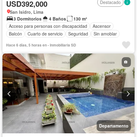
USD392,000
Destacado
San Isidro, Lima
3 Dormitorios
4 Baños
130 m²
Acceso para personas con discapacidad
Ascensor
Balcón
Cuarto de servicio
Seguridad
Sin amoblar
Hace 6 días, 5 horas en - Inmobiliaria SD
Departamento