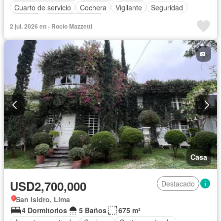
Cuarto de servicio
Cochera
Vigilante
Seguridad
Terraza
Vista panorámica
2 jul. 2026 en - Rocío Mazzetti
Casa
USD2,700,000
Destacado
San Isidro, Lima
4 Dormitorios
5 Baños
675 m²