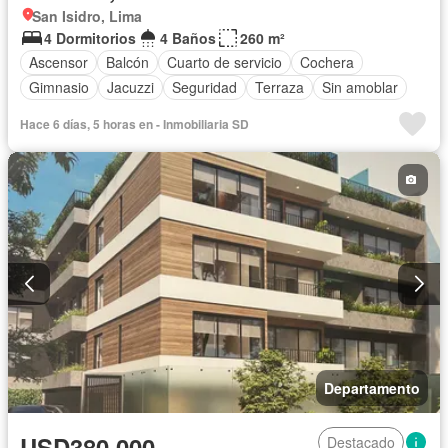
San Isidro, Lima
4 Dormitorios
4 Baños
260 m²
Ascensor
Balcón
Cuarto de servicio
Cochera
Gimnasio
Jacuzzi
Seguridad
Terraza
Sin amoblar
Hace 6 días, 5 horas en - Inmobiliaria SD
Departamento
USD380,000
Destacado