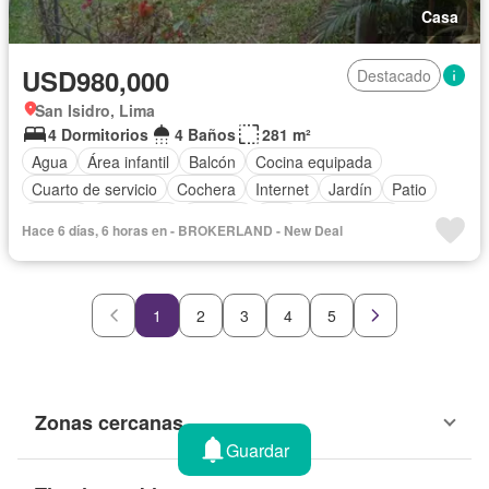
Casa
USD980,000
Destacado
San Isidro, Lima
4 Dormitorios
4 Baños
281 m²
Agua
Área infantil
Balcón
Cocina equipada
Cuarto de servicio
Cochera
Internet
Jardín
Patio
Piscina
Seguridad
Terraza
Wifi
Sin amoblar
Hace 6 días, 6 horas en - BROKERLAND - New Deal
1
2
3
4
5
Zonas cercanas
Guardar