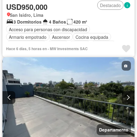
USD950,000
Destacado
San Isidro, Lima
3 Dormitorios
4 Baños
420 m²
Acceso para personas con discapacidad
Armario empotrado
Ascensor
Cocina equipada
Cuarto de servicio
Cochera
Vigilante
Seguridad
Hace 6 días, 5 horas en - MW Investments SAC
Sin amoblar
Departamento