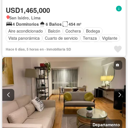
USD1,465,000
San Isidro, Lima
4 Dormitorios
6 Baños
454 m²
Aire acondicionado
Balcón
Cochera
Bodega
Vista panorámica
Cuarto de servicio
Terraza
Vigilante
Barbacoa
Caseta de vigilancia
Gimnasio
Ascensor
Hace 6 días, 5 horas en - Inmobiliaria SD
Seguridad
Piscina
Sin amoblar
Departamento