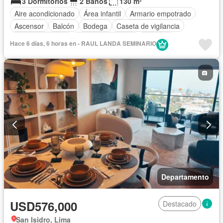
3 Dormitorios
2 Baños
130 m²
Aire acondicionado
Área infantil
Armario empotrado
Ascensor
Balcón
Bodega
Caseta de vigilancia
Cocina equipada
Cuarto de servicio
Cochera
Hace 6 días, 6 horas en - RAUL LANDA SEMINARIO
Gas natural
Gimnasio
Jardín
Piscina
Vigilante
Sauna
Seguridad
Vista panorámica
Sin amoblar
Departamento
USD576,000
Destacado
San Isidro, Lima