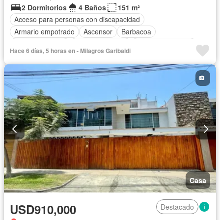
2 Dormitorios
4 Baños
151 m²
Acceso para personas con discapacidad
Armario empotrado
Ascensor
Barbacoa
Tanque de agua
Cocina equipada
Cuarto de servicio
Hace 6 días, 5 horas en - Milagros Garibaldi
Cochera
Gas natural
Gimnasio
Patio
Piscina
Vigilante
Seguridad
Terraza
Vista panorámica
Sin amoblar
Casa
USD910,000
Destacado