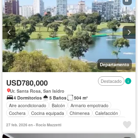
Departamento
USD780,000
Destacado
Ur. Santa Rosa, San Isidro
4 Dormitorios
5 Baños
504 m²
Aire acondicionado
Balcón
Armario empotrado
Cochera
Cocina equipada
Chimenea
Calefacción
Jacuzzi
Vista panorámica
Cuarto de servicio
Terraza
27 feb. 2026 en - Rocío Mazzetti
Patio
Vigilante
Jardín
Barbacoa
Gimnasio
Ascensor
Seguridad
Parcialmente amoblado