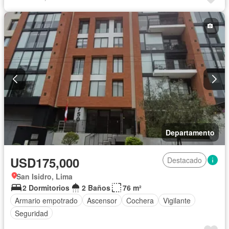
Vigilante
Terraza
Departamento
USD175,000
Destacado
San Isidro, Lima
2 Dormitorios
2 Baños
76 m²
Armario empotrado
Ascensor
Cochera
Vigilante
Seguridad