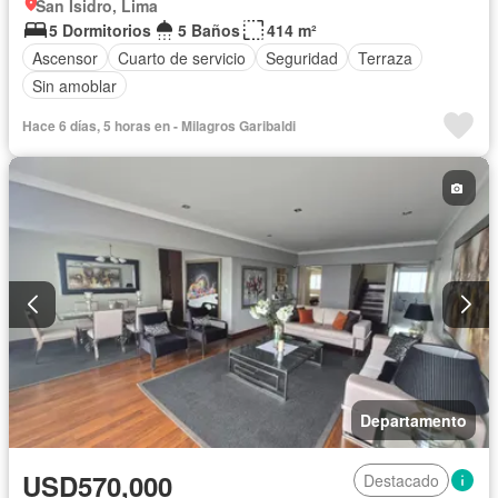
San Isidro, Lima
5 Dormitorios
5 Baños
414 m²
Ascensor
Cuarto de servicio
Seguridad
Terraza
Sin amoblar
Hace 6 días, 5 horas en - Milagros Garibaldi
Departamento
USD570,000
Destacado