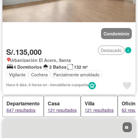
Condominio
S/.135,000
Destacado
Urbanización El Acero, Santa
4 Dormitorios
2 Baños
132 m²
Vigilante
Cochera
Parcialmente amoblado
Hace 6 días, 6 horas en - Inmobiliaria cuzqueña
Departamento
Casa
Villa
Oficin
647 resultados
121 resultados
121 resultados
62 resul