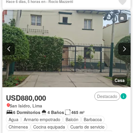
Hace 6 días, 5 horas en - Rocío Mazzetti
Casa
USD880,000
Destacado
San Isidro, Lima
6 Dormitorios
4 Baños
465 m²
Agua
Armario empotrado
Balcón
Barbacoa
Chimenea
Cocina equipada
Cuarto de servicio