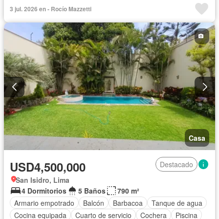
Cochera
Patio
Piscina
Vigilante
Terraza
Wifi
3 jul. 2026 en - Rocío Mazzetti
Casa
USD4,500,000
Destacado
San Isidro, Lima
4 Dormitorios
5 Baños
790 m²
Armario empotrado
Balcón
Barbacoa
Tanque de agua
Cocina equipada
Cuarto de servicio
Cochera
Piscina