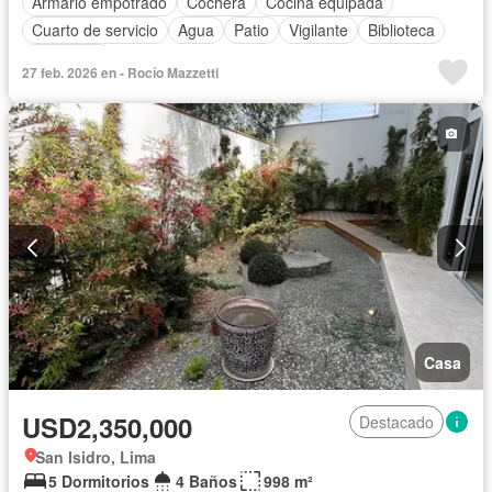
Armario empotrado
Cochera
Cocina equipada
Cuarto de servicio
Agua
Patio
Vigilante
Biblioteca
Seguridad
27 feb. 2026 en - Rocío Mazzetti
Casa
USD2,350,000
Destacado
San Isidro, Lima
5 Dormitorios
4 Baños
998 m²