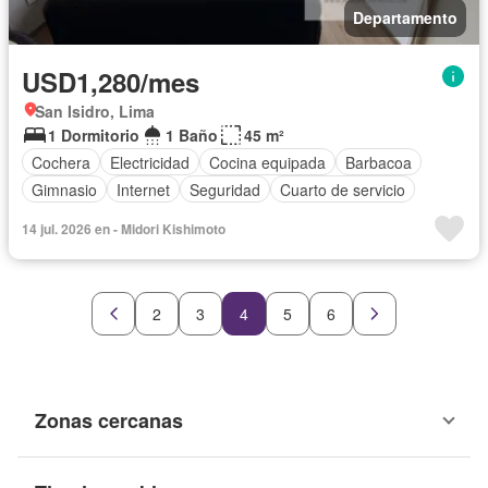
Departamento
USD1,280/mes
San Isidro, Lima
1 Dormitorio
1 Baño
45 m²
Cochera
Electricidad
Cocina equipada
Barbacoa
Gimnasio
Internet
Seguridad
Cuarto de servicio
14 jul. 2026 en - Midori Kishimoto
2
3
4
5
6
Zonas cercanas