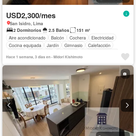
USD2,300/mes
San Isidro, Lima
2 Dormitorios
2.5 Baños
151 m²
Aire acondicionado
Balcón
Cochera
Electricidad
Cocina equipada
Jardín
Gimnasio
Calefacción
Internet
Gas natural
Seguridad
Cuarto de servicio
Hace 1 semana, 3 días en - Midori Kishimoto
Piscina