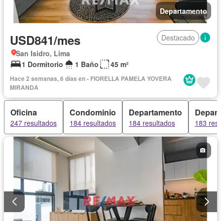
Departamento
USD841/mes
Destacado
San Isidro, Lima
1 Dormitorio
1 Baño
45 m²
Hace 2 semanas, 6 días en - FIORELLA PAMELA YOVERA
MIRANDA
Oficina
Condominio
Departamento
Depar
247 resultados
184 resultados
184 resultados
183 res