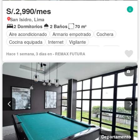
S/.2,990/mes
San Isidro, Lima
2 Dormitorios
2 Baños
70 m²
Aire acondicionado
Armario empotrado
Cochera
Cocina equipada
Internet
Vigilante
Caseta de vigilancia
Ascensor
Seguridad
Piscina
Hace 1 semana, 3 días en - REMAX FUTURA
Departamento