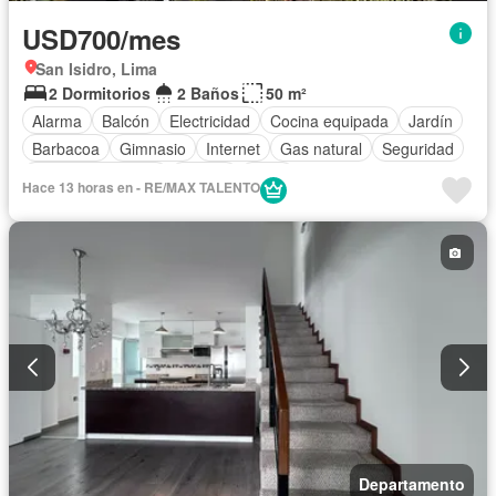
USD700/mes
San Isidro, Lima
2 Dormitorios
2 Baños
50 m²
Alarma
Balcón
Electricidad
Cocina equipada
Jardín
Barbacoa
Gimnasio
Internet
Gas natural
Seguridad
Cuarto de servicio
Piscina
Agua
Hace 13 horas en - RE/MAX TALENTO
Departamento