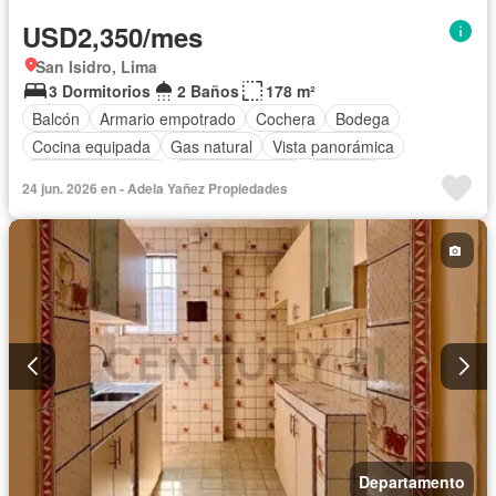
USD2,350/mes
San Isidro, Lima
3 Dormitorios
2 Baños
178 m²
Balcón
Armario empotrado
Cochera
Bodega
Cocina equipada
Gas natural
Vista panorámica
Cuarto de servicio
Tanque de agua
Vigilante
24 jun. 2026 en - Adela Yañez Propiedades
Seguridad
Permite mascotas
Permite niños
Departamento