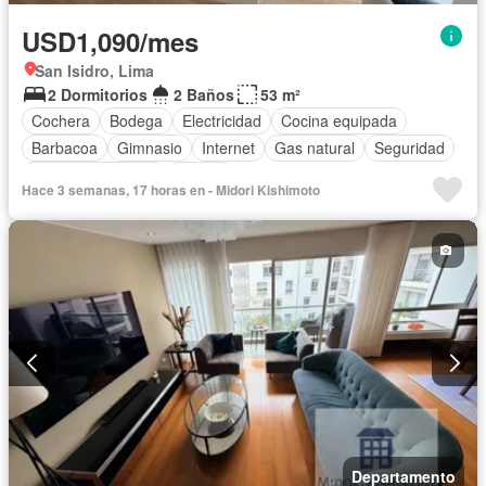
USD1,090/mes
San Isidro, Lima
2 Dormitorios
2 Baños
53 m²
Cochera
Bodega
Electricidad
Cocina equipada
Barbacoa
Gimnasio
Internet
Gas natural
Seguridad
Cuarto de servicio
Piscina
Hace 3 semanas, 17 horas en - Midori Kishimoto
Departamento