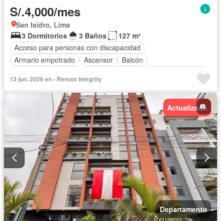
S/.4,000/mes
San Isidro, Lima
3 Dormitorios
3 Baños
127 m²
Acceso para personas con discapacidad
Armario empotrado
Ascensor
Balcón
Caseta de vigilancia
Cocina equipada
Cuarto de servicio
13 jun. 2026 en - Remax Integrity
Cochera
Gas natural
Internet
Vigilante
Seguridad
Parcialmente amoblado
Actualizado
Departamento