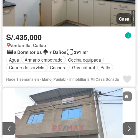
Casa
S/.435,000
Ventanilla, Callao
6 Dormitorios
7 Baños
391 m²
Agua
Armario empotrado
Cocina equipada
Cuarto de servicio
Cochera
Gas natural
Patio
Seguridad
Sin amoblar
Hace 1 semana en - Manoj Punjabi - Inmobiliaria Mi Casa Soñada