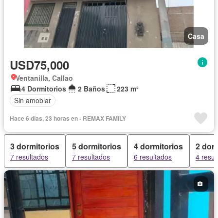
Casa
USD75,000
Ventanilla, Callao
4 Dormitorios
2 Baños
223 m²
Sin amoblar
Hace 6 días, 23 horas en - REMAX FAMILY
3 dormitorios
5 dormitorios
4 dormitorios
2 dor
7 resultados
7 resultados
6 resultados
4 resul