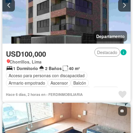
Departamento
USD100,000
Destacado
Chorrillos, Lima
1 Dormitorio
2 Baños
40 m²
Acceso para personas con discapacidad
Armario empotrado
Ascensor
Balcón
Caseta de vigilancia
Cochera
Vigilante
Sin amoblar
Hace 6 días, 2 horas en - FERDINMOBILIARIA