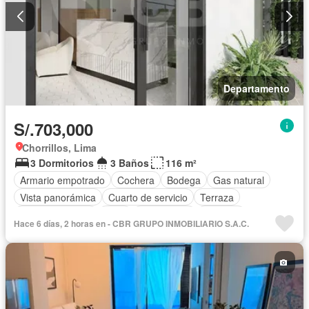
Departamento
S/.703,000
Chorrillos, Lima
3 Dormitorios
3 Baños
116 m²
Armario empotrado
Cochera
Bodega
Gas natural
Vista panorámica
Cuarto de servicio
Terraza
Tanque de agua
Patio
Área infantil
Vigilante
Hace 6 días, 2 horas en - CBR GRUPO INMOBILIARIO S.A.C.
Acceso para personas con discapacidad
Jardín
Barbacoa
Caseta de vigilancia
Gimnasio
Ascensor
Seguridad
Piscina
Parcialmente amoblado