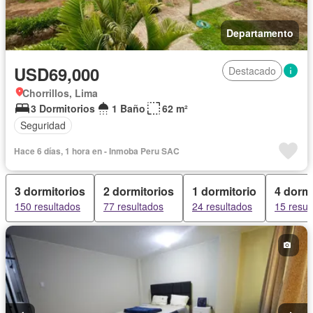
Departamento
USD69,000
Destacado
Chorrillos, Lima
3 Dormitorios
1 Baño
62 m²
Seguridad
Hace 6 días, 1 hora en - Inmoba Peru SAC
3 dormitorios
2 dormitorios
1 dormitorio
4 dormi
150 resultados
77 resultados
24 resultados
15 resul