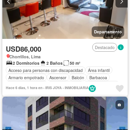
Departamento
USD86,000
Destacado
Chorrillos, Lima
2 Dormitorios
2 Baños
50 m²
Acceso para personas con discapacidad
Área infantil
Armario empotrado
Ascensor
Balcón
Barbacoa
Caseta de vigilancia
Tanque de agua
Cocina equipada
Hace 6 días, 1 hora en - IRIS JOYA - INMOBILIARIA
Cochera
Gas natural
Jardín
Patio
Vigilante
Seguridad
Terraza
Wifi
Parcialmente amoblado