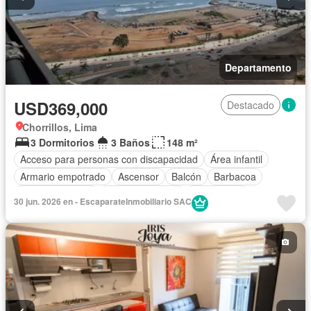
Departamento
USD369,000
Destacado
Chorrillos, Lima
3 Dormitorios
3 Baños
148 m²
Acceso para personas con discapacidad
Área infantil
Armario empotrado
Ascensor
Balcón
Barbacoa
Tanque de agua
Cocina equipada
Gas natural
30 jun. 2026 en - EscaparateInmobiliario SAC
Gimnasio
Internet
Vigilante
Seguridad
Terraza
Vista panorámica
Wifi
Sin amoblar