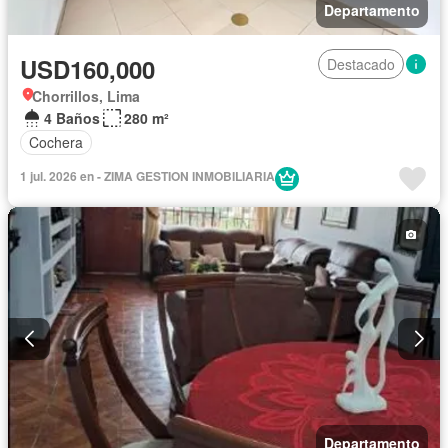
Departamento
USD160,000
Destacado
Chorrillos, Lima
4 Baños
280 m²
Cochera
1 jul. 2026 en - ZIMA GESTION INMOBILIARIA
Departamento