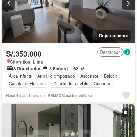
Departamento
S/.350,000
Destacado
Chorrillos, Lima
3 Dormitorios
2 Baños
62 m²
Área infantil
Armario empotrado
Ascensor
Balcón
Caseta de vigilancia
Cuarto de servicio
Cochera
Gimnasio
Piscina
Seguridad
Sin amoblar
Hace 6 días, 1 hora en - REMAX Casa Inmobiliaria