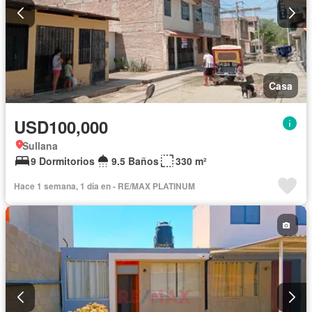
Casa
USD100,000
Sullana
9 Dormitorios
9.5 Baños
330 m²
Hace 1 semana, 1 día en - RE/MAX PLATINUM