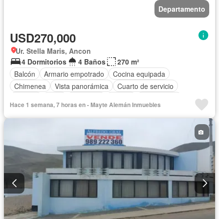
Departamento
USD270,000
Ur. Stella Maris, Ancon
4 Dormitorios
4 Baños
270 m²
Balcón
Armario empotrado
Cocina equipada
Chimenea
Vista panorámica
Cuarto de servicio
Terraza
Patio
Barbacoa
Piscina
Sin amoblar
Hace 1 semana, 7 horas en - Mayte Alemán Inmuebles