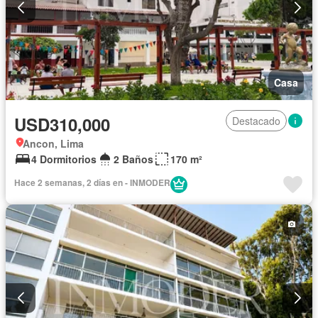
Casa
USD310,000
Destacado
Ancon, Lima
4 Dormitorios
2 Baños
170 m²
Hace 2 semanas, 2 días en - INMODER