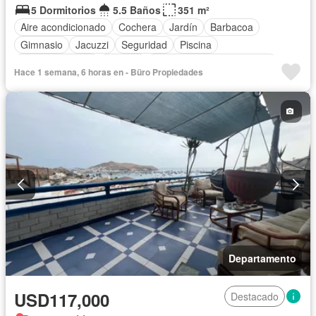
5 Dormitorios
5.5 Baños
351 m²
Aire acondicionado
Cochera
Jardín
Barbacoa
Gimnasio
Jacuzzi
Seguridad
Piscina
Cancha de tenis
Terraza
Completamente amoblado
Hace 1 semana, 6 horas en - Büro Propiedades
Departamento
USD117,000
Destacado