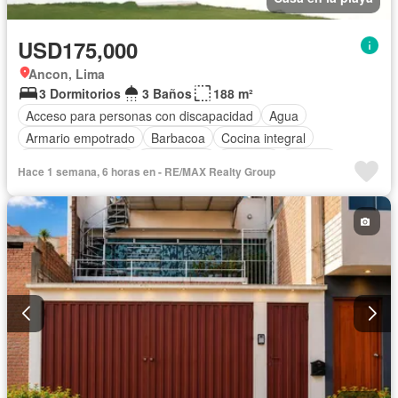
USD175,000
Ancon, Lima
3 Dormitorios
3 Baños
188 m²
Acceso para personas con discapacidad
Agua
Armario empotrado
Barbacoa
Cocina integral
Cuarto de servicio
Electricidad
Cochera
Jacuzzi
Hace 1 semana, 6 horas en - RE/MAX Realty Group
Piscina
Terraza
Vista panorámica
Parcialmente amoblado