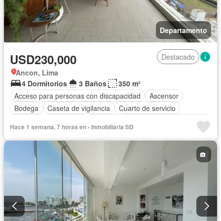
Departamento
USD230,000
Destacado
Ancon, Lima
4 Dormitorios
3 Baños
350 m²
Acceso para personas con discapacidad
Ascensor
Bodega
Caseta de vigilancia
Cuarto de servicio
Cochera
Seguridad
Terraza
Completamente amoblado
Hace 1 semana, 7 horas en - Inmobiliaria SD