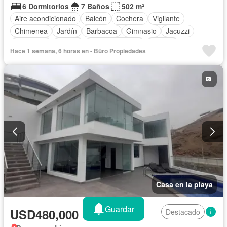
6 Dormitorios
7 Baños
502 m²
Aire acondicionado
Balcón
Cochera
Vigilante
Chimenea
Jardín
Barbacoa
Gimnasio
Jacuzzi
Seguridad
Piscina
Cancha de tenis
Terraza
Hace 1 semana, 6 horas en - Büro Propiedades
Casa en la playa
Guardar
USD480,000
Destacado