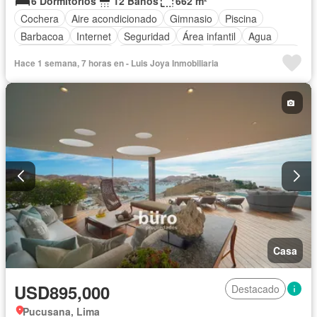
6 Dormitorios
12 Baños
662 m²
Cochera
Aire acondicionado
Gimnasio
Piscina
Barbacoa
Internet
Seguridad
Área infantil
Agua
Televisión por cable
Vigilante
Jardín
Cuarto de servicio
Hace 1 semana, 7 horas en - Luis Joya Inmobiliaria
Patio
Electricidad
Sauna
Jacuzzi
Vista panorámica
Armario empotrado
Balcón
Cancha de tenis
Acceso para personas con discapacidad
Jardín en la azotea
Caseta de vigilancia
Cocina equipada
Calefacción
Terraza
Cocina integral
Bodega
Tanque de agua
Permite mascotas
Permite niños
Parcialmente amoblado
Casa
USD895,000
Destacado
Pucusana, Lima