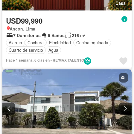
Casa
USD99,990
Ancon, Lima
7 Dormitorios
5 Baños
216 m²
Alarma
Cochera
Electricidad
Cocina equipada
Cuarto de servicio
Agua
Hace 1 semana, 6 días en - RE/MAX TALENTO