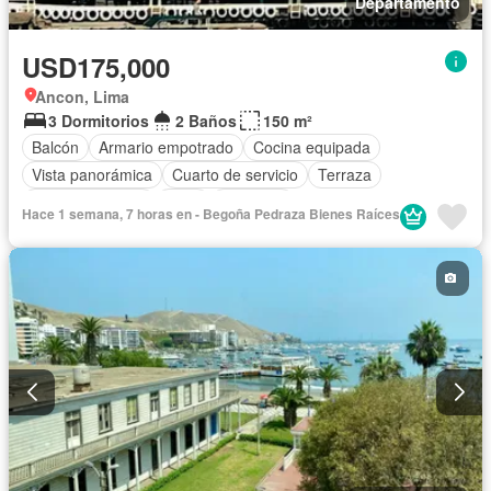
Departamento
USD175,000
Ancon, Lima
3 Dormitorios
2 Baños
150 m²
Balcón
Armario empotrado
Cocina equipada
Vista panorámica
Cuarto de servicio
Terraza
Tanque de agua
Patio
Ascensor
Hace 1 semana, 7 horas en - Begoña Pedraza Bienes Raíces