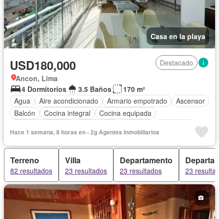
Casa en la playa
USD180,000
Destacado
Ancon, Lima
4 Dormitorios
3.5 Baños
170 m²
Agua
Aire acondicionado
Armario empotrado
Ascensor
Balcón
Cocina integral
Cocina equipada
Cuarto de servicio
Electricidad
Cochera
Seguridad
Hace 1 semana, 8 horas en - 2g Agentes Inmobiliarios
Terraza
Vista panorámica
Completamente amoblado
Terreno
Villa
Departamento
Departa
82 resultados
23 resultados
23 resultados
23 resulta