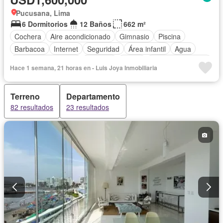
Pucusana, Lima
6 Dormitorios
12 Baños
662 m²
Cochera
Aire acondicionado
Gimnasio
Piscina
Barbacoa
Internet
Seguridad
Área infantil
Agua
Televisión por cable
Vigilante
Jardín
Cuarto de servicio
Hace 1 semana, 21 horas en - Luis Joya Inmobiliaria
Patio
Electricidad
Sauna
Jacuzzi
Vista panorámica
Armario empotrado
Balcón
Cancha de tenis
Terreno
Departamento
Acceso para personas con discapacidad
82 resultados
23 resultados
Jardín en la azotea
Caseta de vigilancia
Cocina equipada
Calefacción
Terraza
Cocina integral
Bodega
Tanque de agua
Permite mascotas
Permite niños
Parcialmente amoblado