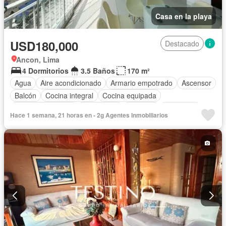
Casa en la playa
USD180,000
Destacado
Ancon, Lima
4 Dormitorios
3.5 Baños
170 m²
Agua
Aire acondicionado
Armario empotrado
Ascensor
Balcón
Cocina integral
Cocina equipada
Cuarto de servicio
Electricidad
Cochera
Seguridad
Hace 1 semana, 21 horas en - 2g Agentes Inmobiliarios
Terraza
Vista panorámica
Completamente amoblado