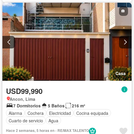
Parcialmente amoblado
Casa
USD99,990
Ancon, Lima
7 Dormitorios
5 Baños
216 m²
Alarma
Cochera
Electricidad
Cocina equipada
Cuarto de servicio
Agua
Hace 2 semanas, 5 horas en - RE/MAX TALENTO