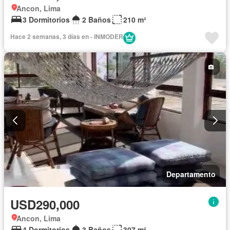
Ancon, Lima
3 Dormitorios
2 Baños
210 m²
Hace 2 semanas, 3 días en - INMODER
Departamento
USD290,000
Ancon, Lima
4 Dormitorios
3 Baños
307 m²