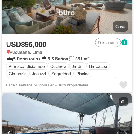
Casa
USD895,000
Destacado
Pucusana, Lima
5 Dormitorios
5.5 Baños
351 m²
Aire acondicionado
Cochera
Jardín
Barbacoa
Gimnasio
Jacuzzi
Seguridad
Piscina
Cancha de tenis
Terraza
Completamente amoblado
Hace 1 semana, 20 horas en - Büro Propiedades