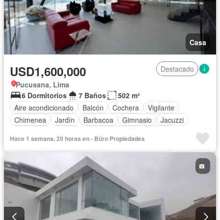
Casa
USD1,600,000
Destacado
Pucusana, Lima
6 Dormitorios
7 Baños
502 m²
Aire acondicionado
Balcón
Cochera
Vigilante
Chimenea
Jardín
Barbacoa
Gimnasio
Jacuzzi
Seguridad
Piscina
Cancha de tenis
Terraza
Hace 1 semana, 20 horas en - Büro Propiedades