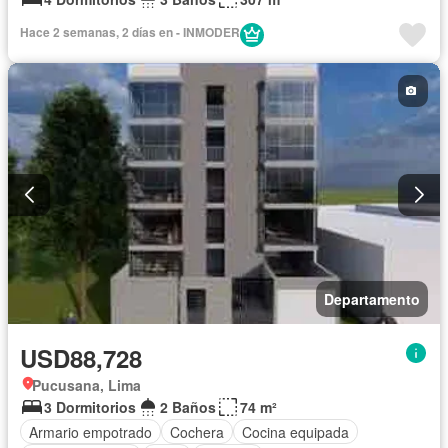
Hace 2 semanas, 2 días en - INMODER
Departamento
USD88,728
Pucusana, Lima
3 Dormitorios
2 Baños
74 m²
Armario empotrado
Cochera
Cocina equipada