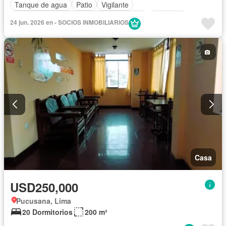
Tanque de agua
Patio
Vigilante
Acceso para personas con discapacidad
Ascensor
24 jun. 2026 en - SOCIOS INMOBILIARIOS
Caseta de vigilancia
Seguridad
Piscina
Barbacoa
Permite mascotas
Casa
USD250,000
Pucusana, Lima
20 Dormitorios
200 m²