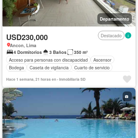
Departamento
USD230,000
Destacado
Ancon, Lima
4 Dormitorios
3 Baños
350 m²
Acceso para personas con discapacidad
Ascensor
Bodega
Caseta de vigilancia
Cuarto de servicio
Cochera
Seguridad
Terraza
Completamente amoblado
Hace 1 semana, 21 horas en - Inmobiliaria SD