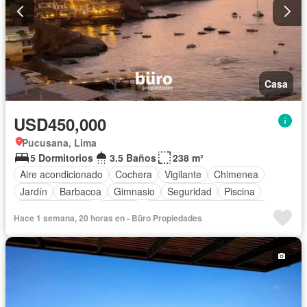
Casa
USD450,000
Pucusana, Lima
5 Dormitorios
3.5 Baños
238 m²
Aire acondicionado
Cochera
Vigilante
Chimenea
Jardín
Barbacoa
Gimnasio
Seguridad
Piscina
Cancha de tenis
Terraza
Completamente amoblado
Hace 1 semana, 20 horas en - Büro Propiedades