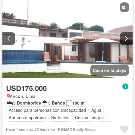
Casa en la playa
USD175,000
Ancon, Lima
3 Dormitorios
3 Baños
188 m²
Acceso para personas con discapacidad
Agua
Armario empotrado
Barbacoa
Cocina integral
Cuarto de servicio
Electricidad
Cochera
Jacuzzi
Hace 1 semana, 20 horas en - RE/MAX Realty Group
Piscina
Terraza
Vista panorámica