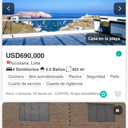
Casa en la playa
USD690,000
Pucusana, Lima
6 Dormitorios
5.5 Baños
453 m²
Cochera
Aire acondicionado
Piscina
Seguridad
Patio
Cuarto de servicio
Caseta de vigilancia
Completamente amoblado
Hace 1 semana, 20 horas en - CAPITEL Grupo Inmobiliario