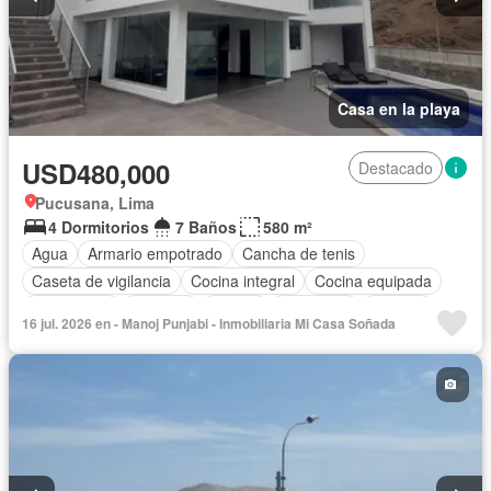
Casa en la playa
USD480,000
Destacado
Pucusana, Lima
4 Dormitorios
7 Baños
580 m²
Agua
Armario empotrado
Cancha de tenis
Caseta de vigilancia
Cocina integral
Cocina equipada
Electricidad
Cochera
Piscina
Seguridad
Terraza
16 jul. 2026 en - Manoj Punjabi - Inmobiliaria Mi Casa Soñada
Sin amoblar