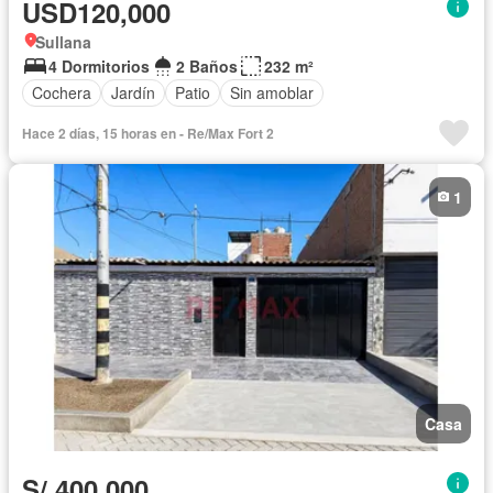
USD120,000
Sullana
4 Dormitorios
2 Baños
232 m²
Cochera
Jardín
Patio
Sin amoblar
Hace 2 días, 15 horas en - Re/Max Fort 2
1
Casa
S/.400,000