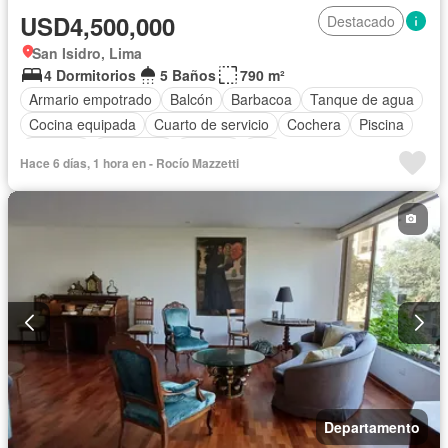
USD4,500,000
Destacado
San Isidro, Lima
4 Dormitorios
5 Baños
790 m²
Armario empotrado
Balcón
Barbacoa
Tanque de agua
Cocina equipada
Cuarto de servicio
Cochera
Piscina
Vigilante
Seguridad
Terraza
Wifi
Hace 6 días, 1 hora en - Rocío Mazzetti
Departamento