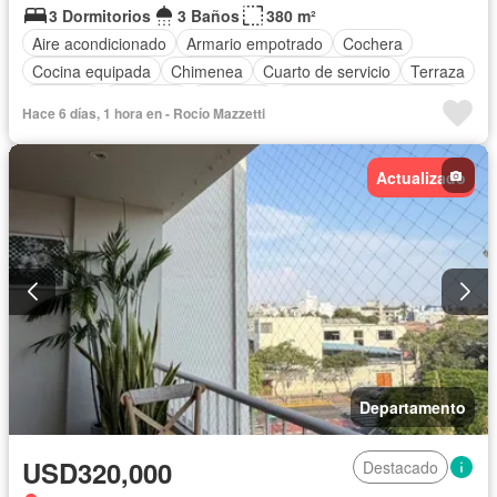
3 Dormitorios
3 Baños
380 m²
Aire acondicionado
Armario empotrado
Cochera
Cocina equipada
Chimenea
Cuarto de servicio
Terraza
Vigilante
Barbacoa
Ascensor
Parcialmente amoblado
Hace 6 días, 1 hora en - Rocío Mazzetti
Actualizado
Departamento
USD320,000
Destacado