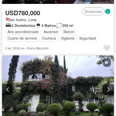
USD780,000
Destacado
San Isidro, Lima
3 Dormitorios
4 Baños
350 m²
Aire acondicionado
Ascensor
Balcón
Cuarto de servicio
Cochera
Vigilante
Seguridad
Terraza
Vista panorámica
2 jul. 2026 en - Rocío Mazzetti