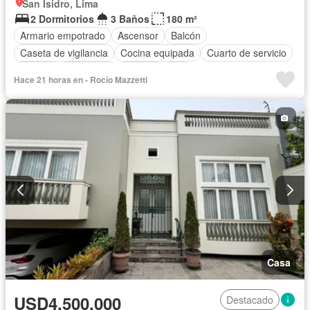
San Isidro, Lima
2 Dormitorios
3 Baños
180 m²
Armario empotrado
Ascensor
Balcón
Caseta de vigilancia
Cocina equipada
Cuarto de servicio
Internet
Seguridad
Terraza
Wifi
Hace 21 horas en - Rocío Mazzetti
Casa
USD4,500,000
Destacado