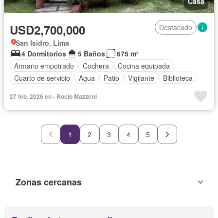
Casa
USD2,700,000
Destacado
San Isidro, Lima
4 Dormitorios
5 Baños
675 m²
Armario empotrado
Cochera
Cocina equipada
Cuarto de servicio
Agua
Patio
Vigilante
Biblioteca
Seguridad
27 feb. 2026 en - Rocío Mazzetti
1
2
3
4
5
Zonas cercanas