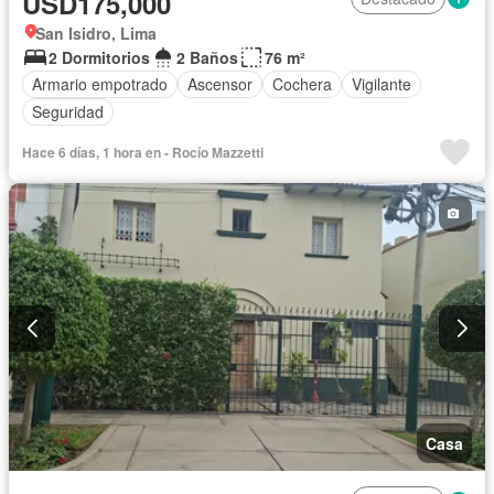
USD175,000
San Isidro, Lima
2 Dormitorios
2 Baños
76 m²
Armario empotrado
Ascensor
Cochera
Vigilante
Seguridad
Hace 6 días, 1 hora en - Rocío Mazzetti
Casa