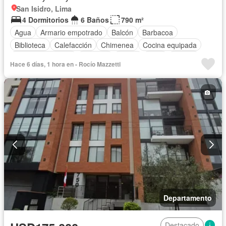
San Isidro, Lima
4 Dormitorios
6 Baños
790 m²
Agua
Armario empotrado
Balcón
Barbacoa
Biblioteca
Calefacción
Chimenea
Cocina equipada
Cuarto de servicio
Cochera
Jardín
Patio
Piscina
Hace 6 días, 1 hora en - Rocío Mazzetti
Vigilante
Terraza
Departamento
Destacado