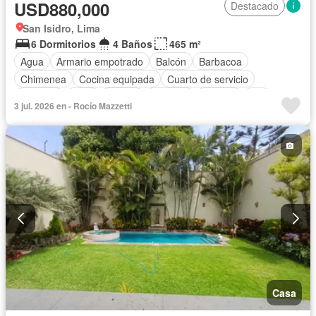
USD880,000
Destacado
San Isidro, Lima
6 Dormitorios
4 Baños
465 m²
Agua
Armario empotrado
Balcón
Barbacoa
Chimenea
Cocina equipada
Cuarto de servicio
Cochera
Patio
Piscina
Vigilante
Terraza
Wifi
3 jul. 2026 en - Rocío Mazzetti
Casa