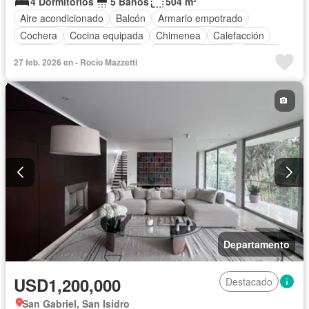
4 Dormitorios
5 Baños
504 m²
Aire acondicionado
Balcón
Armario empotrado
Cochera
Cocina equipada
Chimenea
Calefacción
Jacuzzi
Vista panorámica
Cuarto de servicio
Terraza
27 feb. 2026 en - Rocío Mazzetti
Patio
Vigilante
Jardín
Barbacoa
Gimnasio
Ascensor
Seguridad
Parcialmente amoblado
Departamento
USD1,200,000
Destacado
San Gabriel, San Isidro